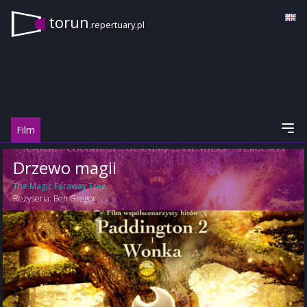
torun
.repertuary.pl
Film
Drzewo magii
The Magic Faraway Tree
Reżyseria:
Ben Gregor