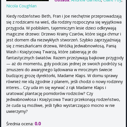
Obsada:
Nicola Coughlan
Kiedy rodzeństwo Beth, Fran i Joe niechętnie przeprowadzają
się z rodzicami na wieś, dla rodziny rozpoczyna się wyjątkowa
przygoda. W pobliskim, tajemniczym lesie dzieci odkrywają
magiczne drzewo: Drzewo Krainy Czarów, które sięga chmur i
jest domem dla niezwykłych stworzeń. Szybko zaprzyjaźniają
się z mieszkańcami drzewa, Wróżką Jedwabnowłosą, Panią
Wash i Księżycową Twarzą, które zabierają je do
fantastycznych światów. Razem przeżywają bajkowe przygody
— aż do momentu, gdy podczas jednej ze swoich podróży są
zmuszeni do awaryjnego lądowania w mrocznym świecie
budzącej grozę dyrektorki, Madame Klaps. W domu sprawy
również nie idą zgodnie z planem, jeśli chodzi o nowy rodzinny
interes… Czy uda im się wyrwać z rąk Madame Klaps i
uratować plantację pomidorów rodziców? Czy
Jedwabnowłosa i Księżycowa Twarz przekonają rodzeństwo,
że cuda są możliwe, jeśli tylko wystarczająco mocno w nie
uwierzymy?
0.0
Średnia ocena: