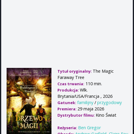
The Magic
Tytuł oryginalny:
Faraway Tree
110 min.
Czas trwania:
Wlk.
Produkcja:
Brytania/USA/Francja , 2026
familijny
/
przygodowy
Gatunek:
29 maja 2026
Premiera:
Kino Świat
Dystrybutor filmu:
Ben Gregor
Reżyseria:
Andrew Garfield
,
Claire Foy
,