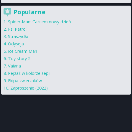
Popularne
Spider-Man: Całkiem nowy dzień
Psi Patrol
Straszydła
Odyseja
Ice Cream Man
Toy story 5
Vaiana
Pejzaż w kolorze sepii
Ekipa zwierzaków
Zaproszenie (2022)