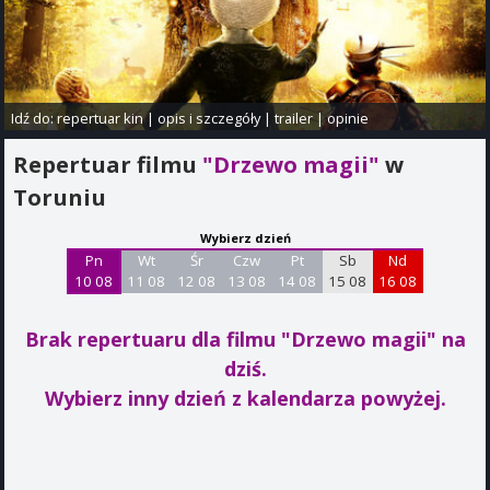
Idź do:
repertuar kin
|
opis i szczegóły
|
trailer
|
opinie
Repertuar filmu
"Drzewo magii"
w
Toruniu
Wybierz dzień
Pn
Wt
Śr
Czw
Pt
Sb
Nd
10 08
11 08
12 08
13 08
14 08
15 08
16 08
Brak repertuaru dla filmu "Drzewo magii"
na
dziś.
Wybierz inny dzień z kalendarza powyżej.