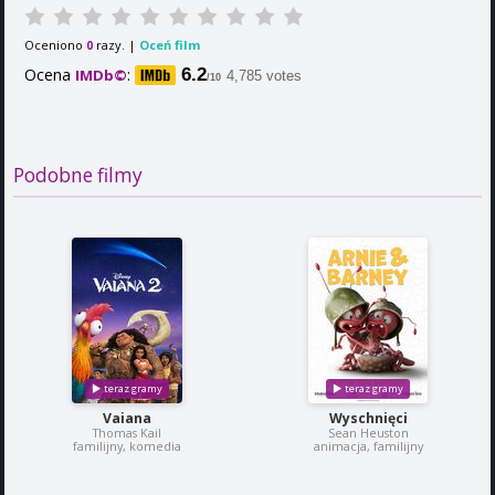
Oceniono
razy. |
Oceń film
0
Ocena
:
6.2
IMDb©
4,785 votes
/10
Podobne filmy
Vaiana
Wyschnięci
Thomas Kail
Sean Heuston
familijny, komedia
animacja, familijny