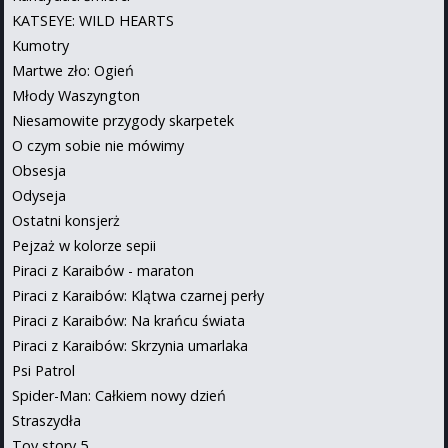
KATSEYE: WILD HEARTS
Kumotry
Martwe zło: Ogień
Młody Waszyngton
Niesamowite przygody skarpetek
O czym sobie nie mówimy
Obsesja
Odyseja
Ostatni konsjerż
Pejzaż w kolorze sepii
Piraci z Karaibów - maraton
Piraci z Karaibów: Klątwa czarnej perły
Piraci z Karaibów: Na krańcu świata
Piraci z Karaibów: Skrzynia umarlaka
Psi Patrol
Spider-Man: Całkiem nowy dzień
Straszydła
Toy story 5