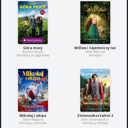
Góra mocy
Willow i tajemniczy las
Rachel House
Mike Marzuk
familijny, przygodowy
familijny
Mikołaj i ekipa
Zmiennokształtni 2
Steve Majaury
Sven Unterwaldt Jr.
familijny, komedia
familijny, fantasy