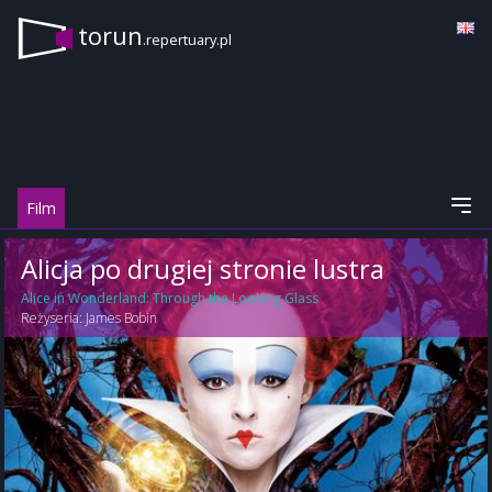
torun
.repertuary.pl
Film
Alicja po drugiej stronie lustra
Alice in Wonderland: Through the Looking Glass
Reżyseria:
James Bobin