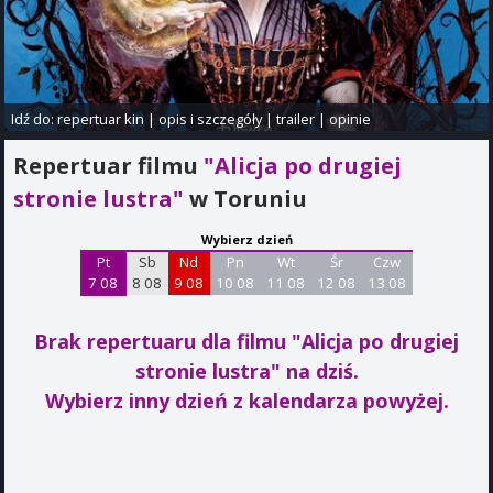
Idź do:
repertuar kin
|
opis i szczegóły
|
trailer
|
opinie
Repertuar filmu
"Alicja po drugiej
stronie lustra"
w Toruniu
Wybierz dzień
Pt
Sb
Nd
Pn
Wt
Śr
Czw
7 08
8 08
9 08
10 08
11 08
12 08
13 08
Brak repertuaru dla filmu "Alicja po drugiej
stronie lustra"
na dziś.
Wybierz inny dzień z kalendarza powyżej.