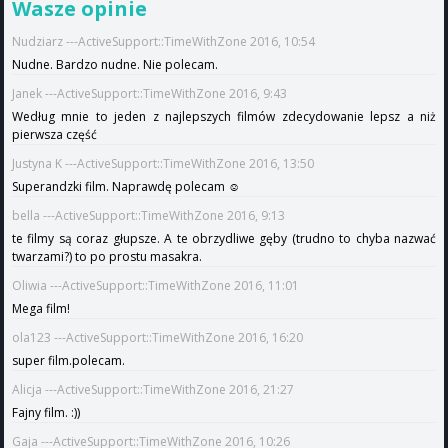
Wasze opinie
Nudziarz ---ActiveSupport::TimeWithZone 2016, 10:54
Nudne. Bardzo nudne. Nie polecam.
Janek ---ActiveSupport::TimeWithZone 2016, 9:43
Według mnie to jeden z najlepszych filmów zdecydowanie lepsz a niż
pierwsza część
Justyna K ---ActiveSupport::TimeWithZone 2016, 13:50
Superandzki film. Naprawdę polecam ☺
bella ---ActiveSupport::TimeWithZone 2016, 9:13
te filmy są coraz głupsze. A te obrzydliwe gęby (trudno to chyba nazwać
twarzami?) to po prostu masakra.
Oliwia ---ActiveSupport::TimeWithZone 2016, 11:01
Mega film!
ola123 ---ActiveSupport::TimeWithZone 2016, 16:20
super film.polecam.
Alicja ---ActiveSupport::TimeWithZone 2016, 21:27
Fajny film. :))
Gaja ---ActiveSupport::TimeWithZone 2016, 10:26