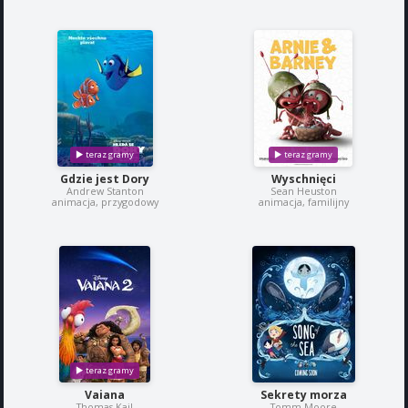
Gdzie jest Dory
Wyschnięci
Andrew Stanton
Sean Heuston
animacja, przygodowy
animacja, familijny
Vaiana
Sekrety morza
Thomas Kail
Tomm Moore