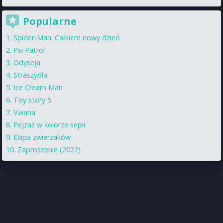
Popularne
Spider-Man: Całkiem nowy dzień
Psi Patrol
Odyseja
Straszydła
Ice Cream Man
Toy story 5
Vaiana
Pejzaż w kolorze sepii
Ekipa zwierzaków
Zaproszenie (2022)