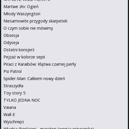
Martwe zło: Ogień
Młody Waszyngton
Niesamowite przygody skarpetek
O czym sobie nie mówimy
Obsesja
Odyseja
Ostatni konsjerż
Pejzaż w kolorze sepii
Piraci z Karaibów: Klątwa czarnej perły
Psi Patrol
Spider-Man: Całkiem nowy dzień
Straszydła
Toy story 5
TYLKO JEDNA NOC
Vaiana
Wall-E
Wyschnięci
Władca Pierścieni - maraton (wersja reżyserska)