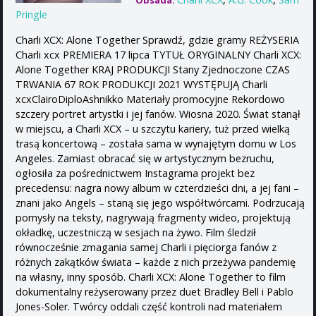
Obsada:
Pringle
Charli XCX: Alone Together Sprawdź, gdzie gramy REŻYSERIA
Charli xcx PREMIERA 17 lipca TYTUŁ ORYGINALNY Charli XCX:
Alone Together KRAJ PRODUKCJI Stany Zjednoczone CZAS
TRWANIA 67 ROK PRODUKCJI 2021 WYSTĘPUJĄ Charli
xcxClairoDiploAshnikko Materiały promocyjne Rekordowo
szczery portret artystki i jej fanów. Wiosna 2020. Świat stanął
w miejscu, a Charli XCX – u szczytu kariery, tuż przed wielką
trasą koncertową – została sama w wynajętym domu w Los
Angeles. Zamiast obracać się w artystycznym bezruchu,
ogłosiła za pośrednictwem Instagrama projekt bez
precedensu: nagra nowy album w czterdzieści dni, a jej fani –
znani jako Angels – staną się jego współtwórcami. Podrzucają
pomysły na teksty, nagrywają fragmenty wideo, projektują
okładkę, uczestniczą w sesjach na żywo. Film śledził
równocześnie zmagania samej Charli i pięciorga fanów z
różnych zakątków świata – każde z nich przeżywa pandemię
na własny, inny sposób. Charli XCX: Alone Together to film
dokumentalny reżyserowany przez duet Bradley Bell i Pablo
Jones-Soler. Twórcy oddali część kontroli nad materiałem