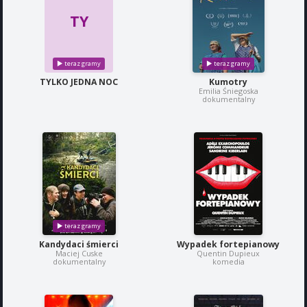
TY
TYLKO JEDNA NOC
Kumotry
Emilia Śniegoska
dokumentalny
Kandydaci śmierci
Wypadek fortepianowy
Maciej Cuske
Quentin Dupieux
dokumentalny
komedia