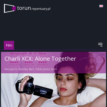
torun
.repertuary.pl
Film
Charli XCX: Alone Together
Reżyseria:
Bradley Bell
,
Pablo Jones-Soler