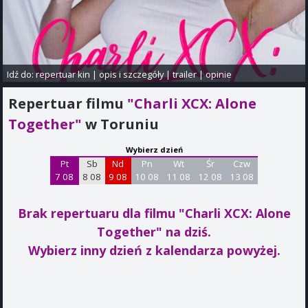
Idź do:
repertuar kin
|
opis i szczegóły
|
trailer
|
opinie
Repertuar filmu
"Charli XCX: Alone
Together"
w Toruniu
Wybierz dzień
Pt
Sb
Nd
Pn
Wt
Śr
Czw
7 08
8 08
9 08
10 08
11 08
12 08
13 08
Brak repertuaru dla filmu "Charli XCX: Alone
Together"
na dziś.
Wybierz inny dzień z kalendarza powyżej.