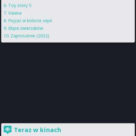
Toy story 5
Vaiana
Pejzaż w kolorze sepii
Ekipa zwierzaków
Zaproszenie (2022)
Teraz w kinach