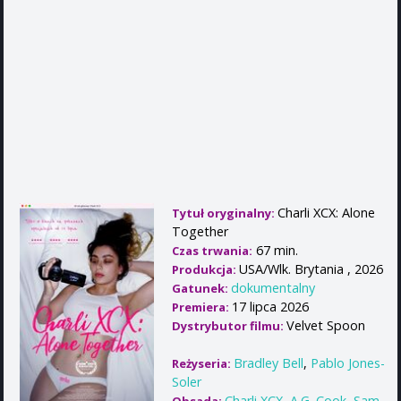
Charli XCX: Alone
Tytuł oryginalny:
Together
67 min.
Czas trwania:
USA/Wlk. Brytania , 2026
Produkcja:
dokumentalny
Gatunek:
17 lipca 2026
Premiera:
Velvet Spoon
Dystrybutor filmu:
Bradley Bell
,
Pablo Jones-
Reżyseria:
Soler
Charli XCX
,
A.G. Cook
,
Sam