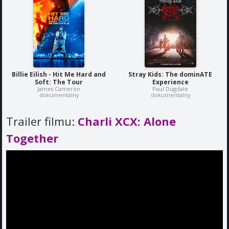
Billie Eilish - Hit Me Hard and
Stray Kids: The dominATE
Soft: The Tour
Experience
James Cameron
Paul Dugdale
dokumentalny
dokumentalny
Trailer filmu:
Charli XCX: Alone
Together