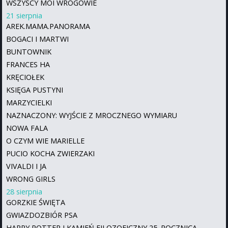
WSZYSCY MOI WROGOWIE
21 sierpnia
AREK.MAMA.PANORAMA
BOGACI I MARTWI
BUNTOWNIK
FRANCES HA
KRĘCIOŁEK
KSIĘGA PUSTYNI
MARZYCIELKI
NAZNACZONY: WYJŚCIE Z MROCZNEGO WYMIARU
NOWA FALA
O CZYM WIE MARIELLE
PUCIO KOCHA ZWIERZAKI
VIVALDI I JA
WRONG GIRLS
28 sierpnia
GORZKIE ŚWIĘTA
GWIAZDOZBIÓR PSA
HARRY POTTER I KAMIEŃ FILOZOFICZNY 25. ROCZNICA