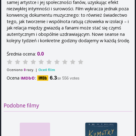
samej artystce i jej społeczności fanów, uzyskując efekt
niezwykłej intymności i surowości. Film wykracza jednak poza
konwencję dokumentu muzycznego: to również świadectwo
tego, jak tworzenie i wspólnota ratują człowieka w izolacji – i
jak relacja między gwiazdą a fanami może stać się czymś
autentycznym i obopólnie uzdrawiającym. Nowe seanse na
kolejny tydzień i konkretne godziny dodajemy w każdą środę.
0.0
Średnia ocena:
Oceniono
razy. |
Oceń film
0
Ocena
:
6.3
IMDb©
556 votes
/10
Podobne filmy