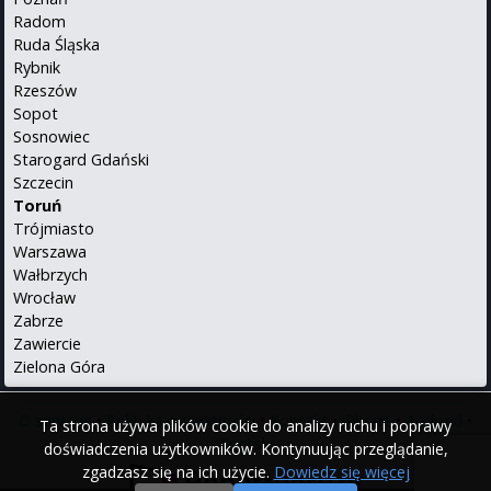
Radom
Ruda Śląska
Rybnik
Rzeszów
Sopot
Sosnowiec
Starogard Gdański
Szczecin
Toruń
Trójmiasto
Warszawa
Wałbrzych
Wrocław
Zabrze
Zawiercie
Zielona Góra
O serwisie
•
Polityka prywatności
•
Kontakt
•
iPhone
•
Android
•
Ta strona używa plików cookie do analizy ruchu i poprawy
English
doświadczenia użytkowników. Kontynuując przeglądanie,
zgadzasz się na ich użycie.
Dowiedz się więcej