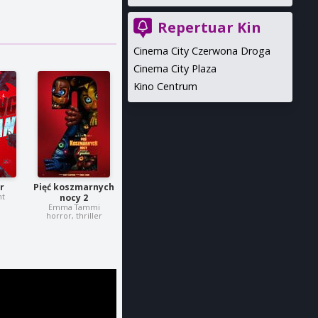
Repertuar Kin
Cinema City Czerwona Droga
Cinema City Plaza
Kino Centrum
r
Pięć koszmarnych
ht
nocy 2
i
Emma Tammi
horror, thriller