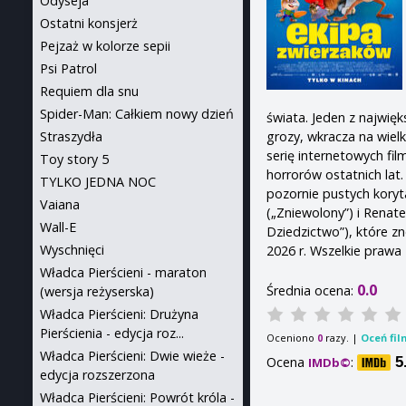
Odyseja
Ostatni konsjerż
Pejzaż w kolorze sepii
Psi Patrol
Requiem dla snu
Spider-Man: Całkiem nowy dzień
świata. Jeden z najwię
Straszydła
grozy, wkracza na wielk
serię internetowych fil
Toy story 5
horrorów ostatnich lat.
TYLKO JEDNA NOC
pozornie pustych koryt
Vaiana
(„Zniewolony”) i Renate
Wall-E
Dziedzictwo”), które z
Wyschnięci
2026 r. Wszelkie prawa
Władca Pierścieni - maraton
0.0
Średnia ocena:
(wersja reżyserska)
Władca Pierścieni: Drużyna
Pierścienia - edycja roz...
Oceniono
razy. |
Oceń fil
0
Władca Pierścieni: Dwie wieże -
Ocena
:
5
IMDb©
edycja rozszerzona
Władca Pierścieni: Powrót króla -