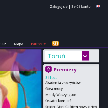
Zaloguj się
|
Załóż konto
2026
Mapa
Patronite
Toruń
Premiery
31 lipca
Akademia złoczyńców
Góra mocy
Młody Waszyngton
Ostatni konsjerż
Spider-Man: Całkiem nowy dzień