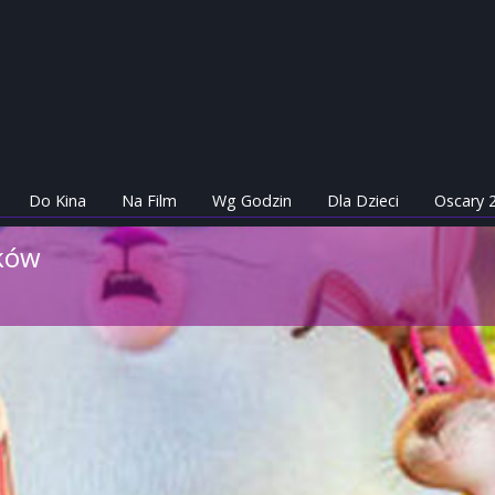
Do Kina
Na Film
Wg Godzin
Dla Dzieci
Oscary 
aków