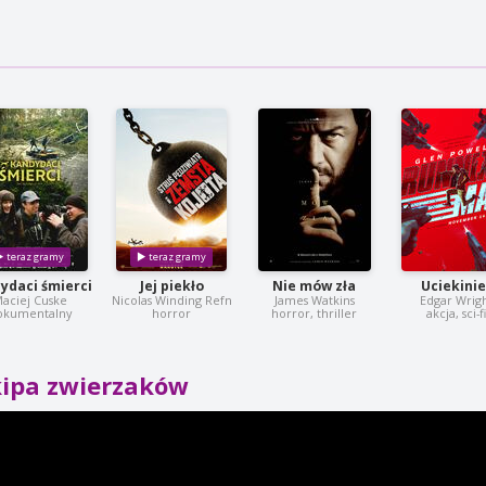
ydaci śmierci
Jej piekło
Nie mów zła
Uciekinie
aciej Cuske
Nicolas Winding Refn
James Watkins
Edgar Wrig
okumentalny
horror
horror, thriller
akcja, sci-f
kipa zwierzaków