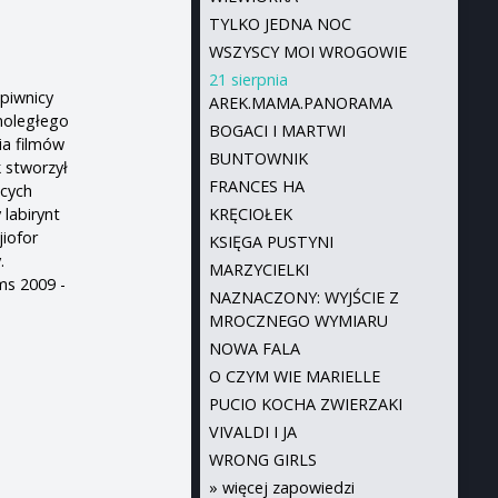
TYLKO JEDNA NOC
WSZYSCY MOI WROGOWIE
21 sierpnia
 piwnicy
AREK.MAMA.PANORAMA
noległego
BOGACI I MARTWI
ia filmów
BUNTOWNIK
k stworzył
FRANCES HA
ących
KRĘCIOŁEK
 labirynt
jiofor
KSIĘGA PUSTYNI
.
MARZYCIELKI
ms 2009 -
NAZNACZONY: WYJŚCIE Z
MROCZNEGO WYMIARU
NOWA FALA
O CZYM WIE MARIELLE
PUCIO KOCHA ZWIERZAKI
VIVALDI I JA
WRONG GIRLS
»
więcej zapowiedzi