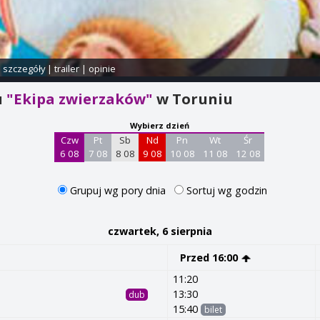
i szczegóły
|
trailer
|
opinie
u
"Ekipa zwierzaków"
w Toruniu
Wybierz dzień
Czw
Pt
Sb
Nd
Pn
Wt
Śr
6 08
7 08
8 08
9 08
10 08
11 08
12 08
Grupuj wg pory dnia
Sortuj wg godzin
czwartek, 6 sierpnia
Przed 16:00
11:20
13:30
dub
15:40
bilet