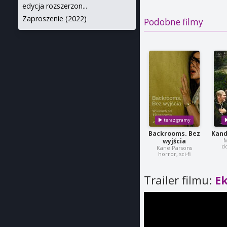
edycja rozszerzon...
Zaproszenie (2022)
Podobne filmy
Backrooms. Bez
Kand
M
wyjścia
d
Kane Parsons
horror, sci-fi
Trailer filmu:
E