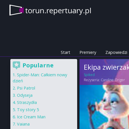
torun.repertuary.pl
Start
Premiery
Zapowiedzi
Popularne
Ekipa zwierz
Spider-Man: Całkiem nowy
Spiked
Reżyseria:
Caroline Origer
dzień
Psi Patrol
Odyseja
Straszydła
Toy story 5
Ice Cream Man
Vaiana