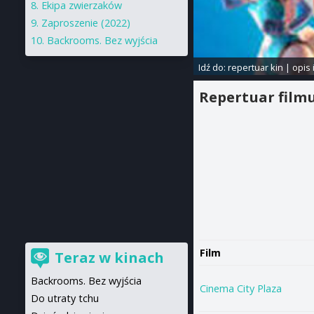
Ekipa zwierzaków
Zaproszenie (2022)
Backrooms. Bez wyjścia
Idź do:
repertuar kin
|
opis 
Repertuar film
Film
Teraz w kinach
Backrooms. Bez wyjścia
Cinema City Plaza
Do utraty tchu