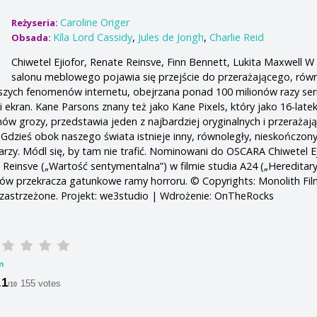
Caroline Origer
Reżyseria:
Kíla Lord Cassidy
,
Jules de Jongh
,
Charlie Reid
Obsada:
Chiwetel Ejiofor, Renate Reinsve, Finn Bennett, Lukita Maxwell W
salonu meblowego pojawia się przejście do przerażającego, rów
kszych fenomenów internetu, obejrzana ponad 100 milionów razy ser
i ekran. Kane Parsons znany też jako Kane Pixels, który jako 16-late
mów grozy, przedstawia jeden z najbardziej oryginalnych i przerażaj
 Gdzieś obok naszego świata istnieje inny, równoległy, nieskończony
arzy. Módl się, by tam nie trafić. Nominowani do OSCARA Chiwetel E
 Reinsve („Wartość sentymentalna”) w filmie studia A24 („Hereditary
nów przekracza gatunkowe ramy horroru. © Copyrights: Monolith Fil
 zastrzeżone. Projekt: we3studio | Wdrożenie: OnTheRocks
m
.1
155 votes
/10