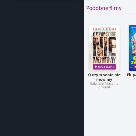
Podobne filmy
O czym sobie nie
Ekip
Ca
mówimy
Gabriele Muccino
dramat