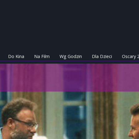
Do Kina
Na Film
Wg Godzin
Dla Dzieci
Oscary 