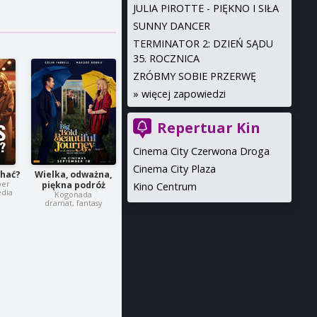
JULIA PIROTTE - PIĘKNO I SIŁA
SUNNY DANCER
TERMINATOR 2: DZIEŃ SĄDU
35. ROCZNICA
ZRÓBMY SOBIE PRZERWĘ
»
więcej zapowiedzi
Repertuar Kin
Cinema City Czerwona Droga
Cinema City Plaza
chać?
Wielka, odważna,
per
piękna podróż
Kino Centrum
dia
Kogonada
dramat, fantasy