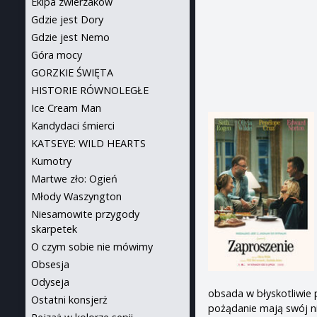
Ekipa zwierzaków
Gdzie jest Dory
Gdzie jest Nemo
Góra mocy
GORZKIE ŚWIĘTA
HISTORIE RÓWNOLEGŁE
Ice Cream Man
Kandydaci śmierci
KATSEYE: WILD HEARTS
Kumotry
Martwe zło: Ogień
Młody Waszyngton
Niesamowite przygody
skarpetek
O czym sobie nie mówimy
Obsesja
Odyseja
obsada w błyskotliwie p
Ostatni konsjerż
pożądanie mają swój ni