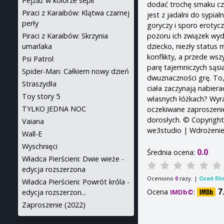
Pejzaż w kolorze sepii
dodać trochę smaku cza
Piraci z Karaibów: Klątwa czarnej
jest z jadalni do sypia
perły
goryczy i sporo erotyc
pozoru ich związek wyd
Piraci z Karaibów: Skrzynia
dziecko, niezły status
umarlaka
konflikty, a przede ws
Psi Patrol
parę tajemniczych sąsi
Spider-Man: Całkiem nowy dzień
dwuznaczności grę. To,
Straszydła
ciała zaczynają nabiera
Toy story 5
własnych łóżkach? Wyra
TYLKO JEDNA NOC
oczekiwane zaproszenie
dorosłych. © Copyrights
Vaiana
we3studio | Wdrożeni
Wall-E
Wyschnięci
0.0
Średnia ocena:
Władca Pierścieni: Dwie wieże -
edycja rozszerzona
Oceniono
razy. |
Oceń fil
0
Władca Pierścieni: Powrót króla -
Ocena
:
7
IMDb©
edycja rozszerzon...
Zaproszenie (2022)