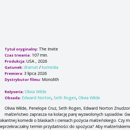
The Invite
Tytuł oryginalny:
107 min.
Czas trwania:
USA , 2026
Produkcja:
dramat
/
komedia
Gatunek:
3 lipca 2026
Premiera:
Monolith
Dystrybutor filmu:
Olivia Wilde
Reżyseria:
Edward Norton
,
Seth Rogen
,
Olivia Wilde
Obsada:
Olivia Wilde, Penelope Cruz, Seth Rogen, Edward Norton Znudzo
małżeństwo zaprasza na kolację parę wyzwolonych sąsiadów. G
ikantnej komedii o blaskach i cieniach pożycia małżeńskiego. Czy mi
eprzekraczalny termin przydatności do spożycia? Aby małżeńskiemu