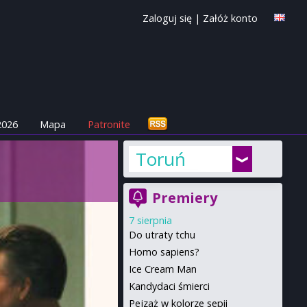
Zaloguj się
|
Załóż konto
2026
Mapa
Patronite
Toruń
Premiery
7 sierpnia
Do utraty tchu
Homo sapiens?
Ice Cream Man
Kandydaci śmierci
Pejzaż w kolorze sepii