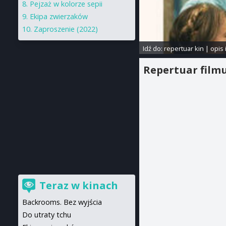
Pejzaż w kolorze sepii
Ekipa zwierzaków
Zaproszenie (2022)
Idź do:
repertuar kin
|
opis 
Repertuar film
Teraz w kinach
Backrooms. Bez wyjścia
Do utraty tchu