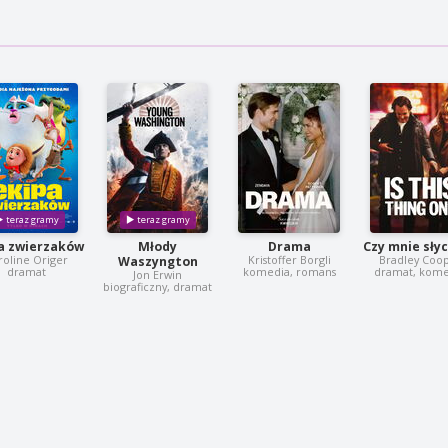
a zwierzaków
Młody
Drama
Czy mnie sły
roline Origer
Kristoffer Borgli
Bradley Coo
Waszyngton
dramat
komedia, romans
dramat, kome
Jon Erwin
biograficzny, dramat