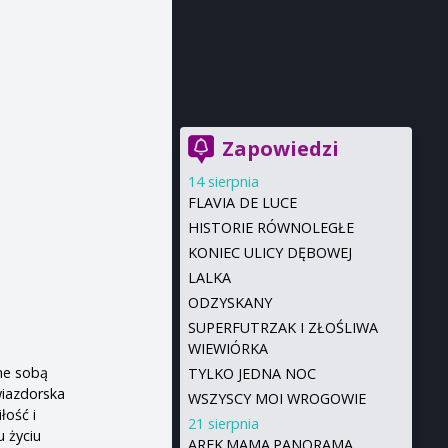
Zapowiedzi
14 sierpnia
FLAVIA DE LUCE
HISTORIE RÓWNOLEGŁE
KONIEC ULICY DĘBOWEJ
LALKA
ODZYSKANY
SUPERFUTRZAK I ZŁOŚLIWA
WIEWIÓRKA
ne sobą
TYLKO JEDNA NOC
wiazdorska
WSZYSCY MOI WROGOWIE
łość i
21 sierpnia
 życiu
AREK.MAMA.PANORAMA