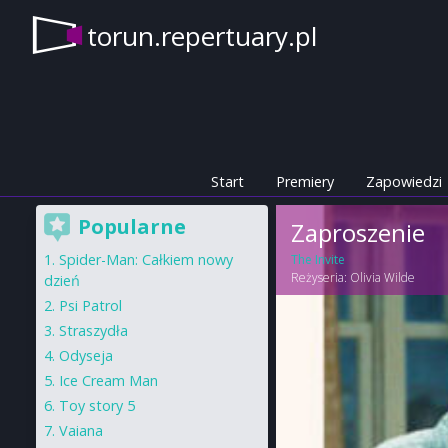
torun.repertuary.pl
Start
Premiery
Zapowiedzi
Popularne
Zaproszenie
Spider-Man: Całkiem nowy
The Invite
Reżyseria:
Olivia Wilde
dzień
Psi Patrol
Straszydła
Odyseja
Ice Cream Man
Toy story 5
Vaiana