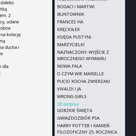
edaleko
BOGACI I MARTWI
utką
BUNTOWNIK
żem. Z
icy, udane
FRANCES HA
drobne
KRĘCIOŁEK
 na kolację
KSIĘGA PUSTYNI
łną
MARZYCIELKI
ia ducha i
NAZNACZONY: WYJŚCIE Z
we
MROCZNEGO WYMIARU
NOWA FALA
i dla
:
O CZYM WIE MARIELLE
PUCIO KOCHA ZWIERZAKI
VIVALDI I JA
WRONG GIRLS
28 sierpnia
GORZKIE ŚWIĘTA
GWIAZDOZBIÓR PSA
HARRY POTTER I KAMIEŃ
FILOZOFICZNY 25. ROCZNICA