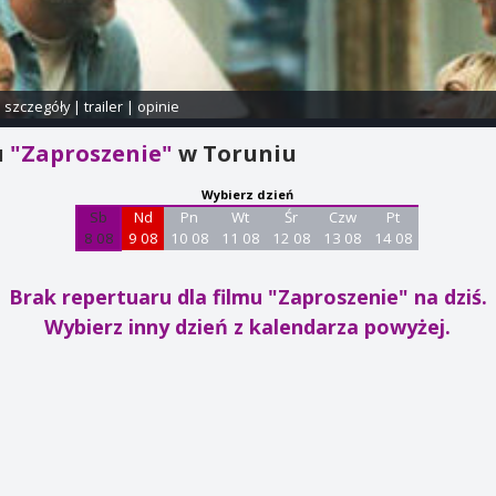
i szczegóły
|
trailer
|
opinie
u
"Zaproszenie"
w Toruniu
Wybierz dzień
Sb
Nd
Pn
Wt
Śr
Czw
Pt
8 08
9 08
10 08
11 08
12 08
13 08
14 08
Brak repertuaru dla filmu "Zaproszenie"
na dziś.
Wybierz inny dzień z kalendarza powyżej.