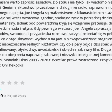
sem warto zaprosić sąsiadów. Do stołu i nie tylko. Jak wiadomo ni
lni. Genialne aktorstwo, przezabawne dialogi nierzadko zaprawione n
znego napięcia. Joe i Angela są małżeństwem z kilkunastoletnim sta
aje się wręcz wzorcowy: zgodne, spokojne życie w porządnej dzieln
 materialny. Jednak pod powierzchnią kryją się wzajemne pretensje, 
zystkim nuda i rutyna. Gdy pewnego wieczoru Joe i Angela zapraszają
adów, swobodna i przyjacielska rozmowa zaczyna zmieniać się w pe
 co dotąd skrywane, wychodzi na jaw, a niewypowiedziane pragnien
ć niebezpiecznie realnych kształtów. Czy obie pary pójdą dziś spać 
finowany, błyskotliwy, uwodzicielski i obłędnie zabawny film. Długo
 do obejrzenia naprawdę zabawnej i niezwykle inteligentnej komedi
: Monolith Films 2009 - 2026 r. Wszelkie prawa zastrzeżone. Projekt
e: OnTheRocks
m
.9
23,078 votes
/10