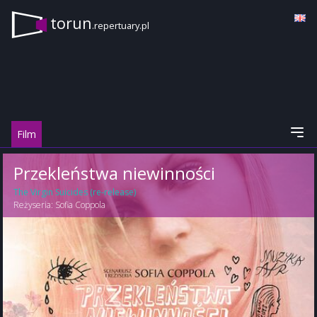
torun
.repertuary.pl
Film
Przekleństwa niewinności
The Virgin Suicides (re-release)
Reżyseria:
Sofia Coppola