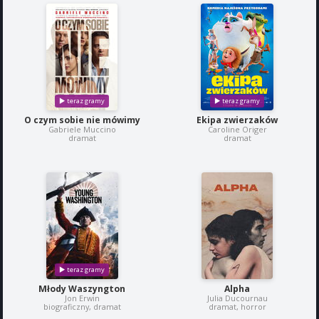
O czym sobie nie mówimy
Ekipa zwierzaków
Gabriele Muccino
Caroline Origer
dramat
dramat
Młody Waszyngton
Alpha
Jon Erwin
Julia Ducournau
biograficzny, dramat
dramat, horror