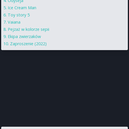
Odyseja
Ice Cream Man
Toy story 5
Vaiana
Pejzaż w kolorze sepii
Ekipa zwierzaków
Zaproszenie (2022)