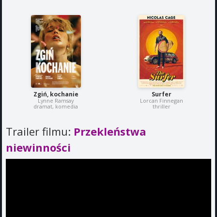
Zgiń, kochanie
Surfer
Lynne Ramsay
Lorcan Finnegan
dramat, komedia
thriller
Trailer filmu:
Przekleństwa
niewinności