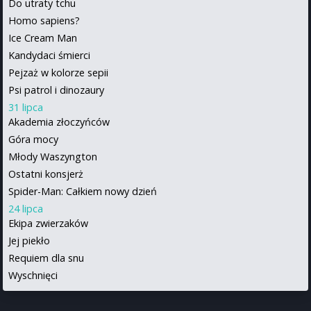
Do utraty tchu
Homo sapiens?
Ice Cream Man
Kandydaci śmierci
Pejzaż w kolorze sepii
Psi patrol i dinozaury
31 lipca
Akademia złoczyńców
Góra mocy
Młody Waszyngton
Ostatni konsjerż
Spider-Man: Całkiem nowy dzień
24 lipca
Ekipa zwierzaków
Jej piekło
Requiem dla snu
Wyschnięci