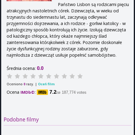
Państwo Lisbon są rodzicami pięciu
atrakcyjnych nastoletnich córek. Dziewczęta, w wieku od
trzynastu do siedemnastu lat, zaczynają odkrywać
przyjemności dojrzewania, a ich rodzice - gorliwi katolicy - w
patologiczny sposób kontrolują ich życie. Izolują dziewczęta
od każdego chłopca, który okaże najmniejszy ślad
zainteresowania którąkolwiek z córek. Pozornie doskonałe
życie dysfunkcyjnej rodziny zostaje zaburzone, gdy
najmłodsza z dziewcząt usiłuje popełnić samobójstwo.
0.0
Średnia ocena:
Oceniono
razy. |
Oceń film
0
Ocena
:
7.2
IMDb©
187,774 votes
/10
Podobne filmy