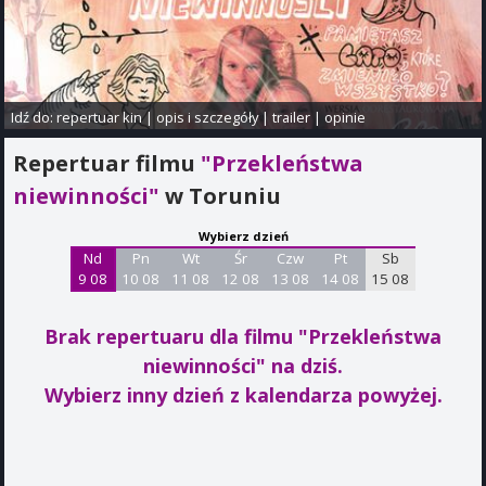
Idź do:
repertuar kin
|
opis i szczegóły
|
trailer
|
opinie
Repertuar filmu
"Przekleństwa
niewinności"
w Toruniu
Wybierz dzień
Nd
Pn
Wt
Śr
Czw
Pt
Sb
9 08
10 08
11 08
12 08
13 08
14 08
15 08
Brak repertuaru dla filmu "Przekleństwa
niewinności"
na dziś.
Wybierz inny dzień z kalendarza powyżej.