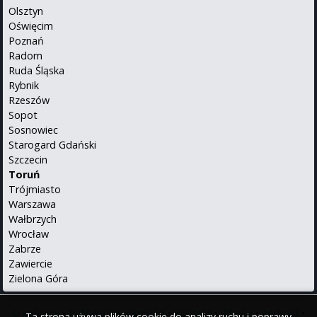
Olsztyn
Oświęcim
Poznań
Radom
Ruda Śląska
Rybnik
Rzeszów
Sopot
Sosnowiec
Starogard Gdański
Szczecin
Toruń
Trójmiasto
Warszawa
Wałbrzych
Wrocław
Zabrze
Zawiercie
Zielona Góra
O serwisie
•
Polityka prywatności
•
Kontakt
•
iPhone
•
Android
•
Ta strona używa plików cookie do analizy ruchu i poprawy