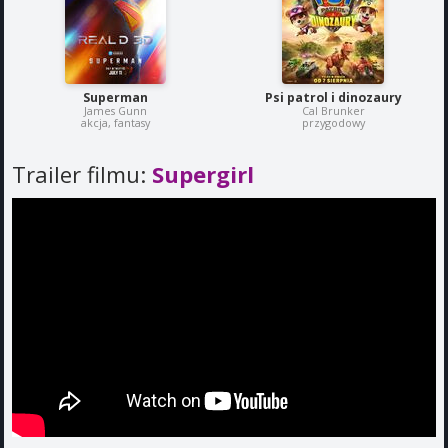
Superman
Psi patrol i dinozaury
James Gunn
Cal Brunker
akcja, fantasy
przygodowy
Trailer filmu:
Supergirl