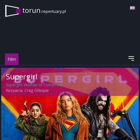
torun
.repertuary.pl
Film
Supergirl
Supergirl: Woman of Tomorrow
Reżyseria:
Craig Gillespie