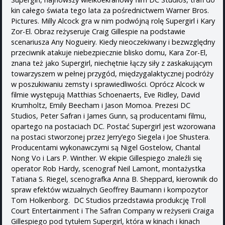
kin całego świata tego lata za pośrednictwem Warner Bros.
Pictures. Milly Alcock gra w nim podwójną rolę Supergirl i Kary
Zor-El. Obraz reżyseruje Craig Gillespie na podstawie
scenariusza Any Nogueiry. Kiedy nieoczekiwany i bezwzględny
przeciwnik atakuje niebezpiecznie blisko domu, Kara Zor-El,
znana też jako Supergirl, niechętnie łączy siły z zaskakującym
towarzyszem w pełnej przygód, międzygalaktycznej podróży
w poszukiwaniu zemsty i sprawiedliwości. Oprócz Alcock w
filmie występują Matthias Schoenaerts, Eve Ridley, David
Krumholtz, Emily Beecham i Jason Momoa. Prezesi DC
Studios, Peter Safran i James Gunn, są producentami filmu,
opartego na postaciach DC. Postać Supergirl jest wzorowana
na postaci stworzonej przez Jerry’ego Siegela i Joe Shustera.
Producentami wykonawczymi są Nigel Gostelow, Chantal
Nong Vo i Lars P. Winther. W ekipie Gillespiego znaleźli się
operator Rob Hardy, scenograf Neil Lamont, montażystka
Tatiana S. Riegel, scenografka Anna B. Sheppard, kierownik do
spraw efektów wizualnych Geoffrey Baumann i kompozytor
Tom Holkenborg. DC Studios przedstawia produkcję Troll
Court Entertainment i The Safran Company w reżyserii Craiga
Gillespiego pod tytułem Supergirl, która w kinach i kinach