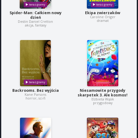
Spider-Man: Całkiem nowy
Ekipa zwierzaków
Caroline Origer
dzień
dramat
Destin Daniel Cretton
akcja, fantasy
Backrooms. Bez wyjścia
Niesamowite przygody
Kane Parsons
skarpetek 3. Ale kosmos!
horror, sci-fi
Elżbieta Wąsik
przygodowy