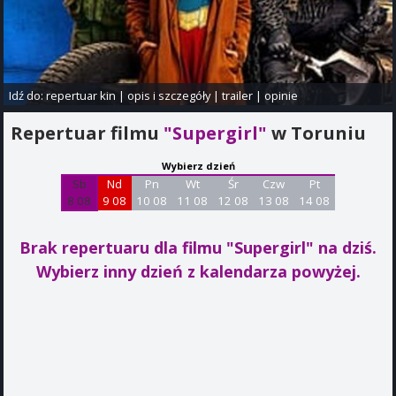
Idź do:
repertuar kin
|
opis i szczegóły
|
trailer
|
opinie
Repertuar filmu
"Supergirl"
w Toruniu
Wybierz dzień
Sb
Nd
Pn
Wt
Śr
Czw
Pt
8 08
9 08
10 08
11 08
12 08
13 08
14 08
Brak repertuaru dla filmu "Supergirl"
na dziś.
Wybierz inny dzień z kalendarza powyżej.