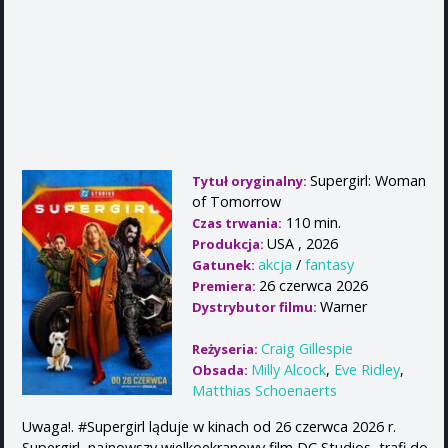
Supergirl: Woman
Tytuł oryginalny:
of Tomorrow
110 min.
Czas trwania:
USA , 2026
Produkcja:
akcja
/
fantasy
Gatunek:
26 czerwca 2026
Premiera:
Warner
Dystrybutor filmu:
Craig Gillespie
Reżyseria:
Milly Alcock
,
Eve Ridley
,
Obsada:
Matthias Schoenaerts
Uwaga!. #Supergirl ląduje w kinach od 26 czerwca 2026 r.
Supergirl, najnowszy wielkoekranowy film DC Studios, trafi do