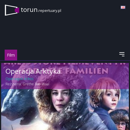
torun
.repertuary.pl
Film
Operacja Arktyka
Operasjon Arktis
Reżyseria:
Grethe Bøe-Waal