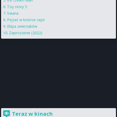
Ice Cream Man
Toy story 5
Vaiana
Pejzaż w kolorze sepii
Ekipa zwierzaków
Zaproszenie (2022)
Teraz w kinach