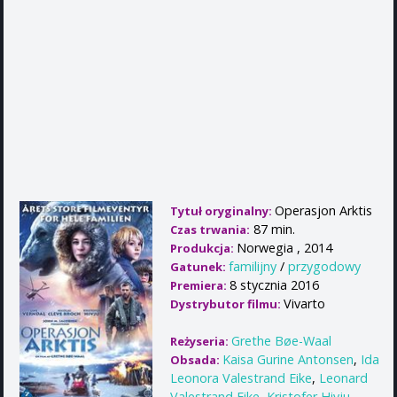
Operasjon Arktis
Tytuł oryginalny:
87 min.
Czas trwania:
Norwegia , 2014
Produkcja:
familijny
/
przygodowy
Gatunek:
8 stycznia 2016
Premiera:
Vivarto
Dystrybutor filmu:
Grethe Bøe-Waal
Reżyseria:
Kaisa Gurine Antonsen
,
Ida
Obsada:
Leonora Valestrand Eike
,
Leonard
Valestrand Eike
,
Kristofer Hivju