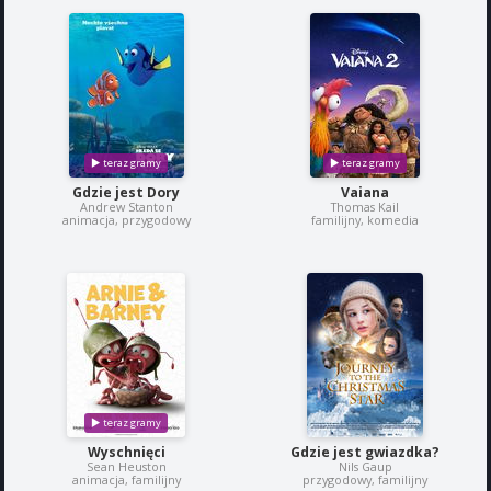
Gdzie jest Dory
Vaiana
Andrew Stanton
Thomas Kail
animacja, przygodowy
familijny, komedia
Wyschnięci
Gdzie jest gwiazdka?
Sean Heuston
Nils Gaup
animacja, familijny
przygodowy, familijny