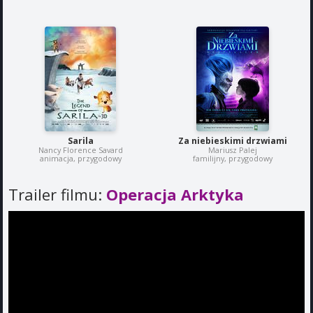
Sarila
Za niebieskimi drzwiami
Nancy Florence Savard
Mariusz Palej
animacja, przygodowy
familijny, przygodowy
Trailer filmu:
Operacja Arktyka