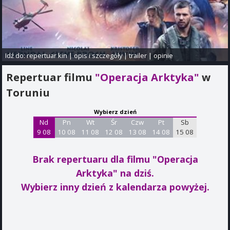
Idź do:
repertuar kin
|
opis i szczegóły
|
trailer
|
opinie
Repertuar filmu
"Operacja Arktyka"
w
Toruniu
Wybierz dzień
Nd
Pn
Wt
Śr
Czw
Pt
Sb
9 08
10 08
11 08
12 08
13 08
14 08
15 08
Brak repertuaru dla filmu "Operacja
Arktyka"
na dziś.
Wybierz inny dzień z kalendarza powyżej.