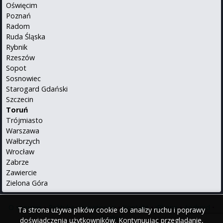
Oświęcim
Poznań
Radom
Ruda Śląska
Rybnik
Rzeszów
Sopot
Sosnowiec
Starogard Gdański
Szczecin
Toruń
Trójmiasto
Warszawa
Wałbrzych
Wrocław
Zabrze
Zawiercie
Zielona Góra
O serwisie
•
Polityka prywatności
•
Kontakt
•
iPhone
•
Android
•
Ta strona używa plików cookie do analizy ruchu i poprawy
English
doświadczenia użytkowników. Kontynuując przeglądanie,