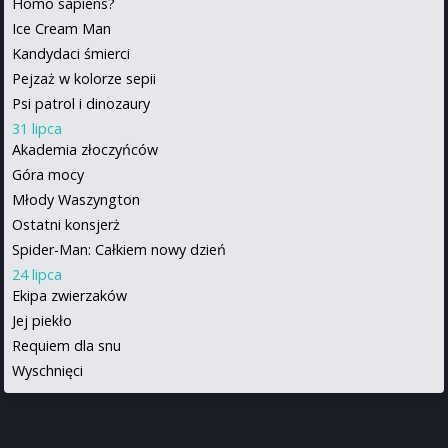
Homo sapiens?
Ice Cream Man
Kandydaci śmierci
Pejzaż w kolorze sepii
Psi patrol i dinozaury
31 lipca
Akademia złoczyńców
Góra mocy
Młody Waszyngton
Ostatni konsjerż
Spider-Man: Całkiem nowy dzień
24 lipca
Ekipa zwierzaków
Jej piekło
Requiem dla snu
Wyschnięci