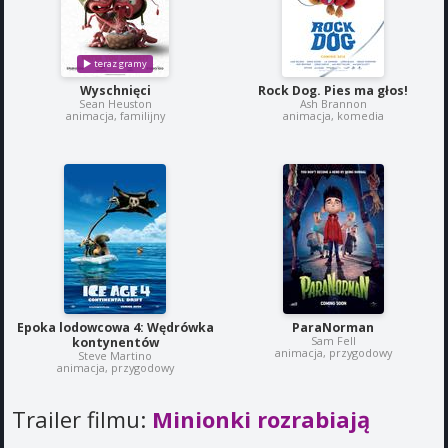
Wyschnięci
Rock Dog. Pies ma głos!
Sean Heuston
Ash Brannon
animacja, familijny
animacja, komedia
Epoka lodowcowa 4: Wędrówka
ParaNorman
Sam Fell
kontynentów
animacja, przygodowy
Steve Martino
animacja, przygodowy
Trailer filmu:
Minionki rozrabiają