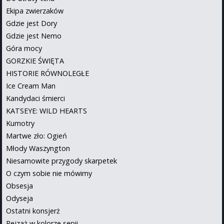
Ekipa zwierzaków
Gdzie jest Dory
Gdzie jest Nemo
Góra mocy
GORZKIE ŚWIĘTA
HISTORIE RÓWNOLEGŁE
Ice Cream Man
Kandydaci śmierci
KATSEYE: WILD HEARTS
Kumotry
Martwe zło: Ogień
Młody Waszyngton
Niesamowite przygody skarpetek
O czym sobie nie mówimy
Obsesja
Odyseja
Ostatni konsjerż
Pejzaż w kolorze sepii