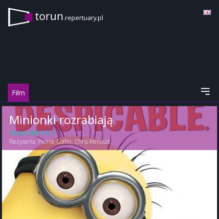
torun
.repertuary.pl
Film
Minionki rozrabiają
Despicable Me 2
Reżyseria:
Pierre Coffin
,
Chris Renaud