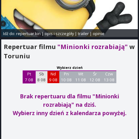
Idź do:
repertuar kin
|
opis i szczegóły
|
trailer
|
opinie
Repertuar filmu
"Minionki rozrabiają"
w
Toruniu
Wybierz dzień
Pt
Sb
Nd
Pn
Wt
Śr
Czw
7 08
8 08
9 08
10 08
11 08
12 08
13 08
Brak repertuaru dla filmu "Minionki
rozrabiają"
na dziś.
Wybierz inny dzień z kalendarza powyżej.