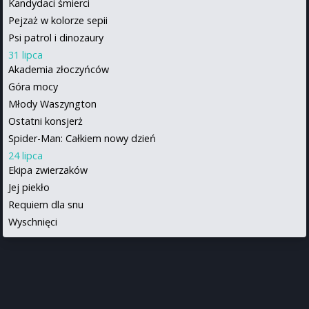
Kandydaci śmierci
Pejzaż w kolorze sepii
Psi patrol i dinozaury
31 lipca
Akademia złoczyńców
Góra mocy
Młody Waszyngton
Ostatni konsjerż
Spider-Man: Całkiem nowy dzień
24 lipca
Ekipa zwierzaków
Jej piekło
Requiem dla snu
Wyschnięci