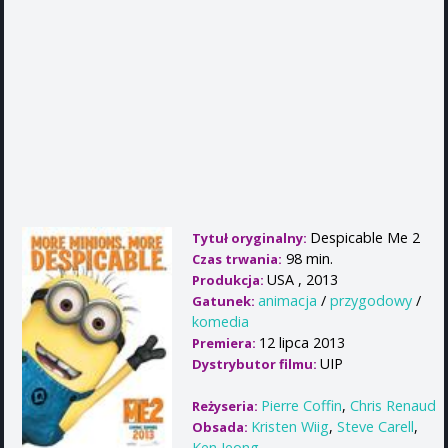
Despicable Me 2
Tytuł oryginalny:
98 min.
Czas trwania:
USA , 2013
Produkcja:
animacja
/
przygodowy
/
Gatunek:
komedia
12 lipca 2013
Premiera:
UIP
Dystrybutor filmu:
Pierre Coffin
,
Chris Renaud
Reżyseria:
Kristen Wiig
,
Steve Carell
,
Obsada:
Ken Jeong