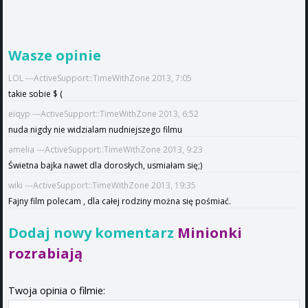
Wasze opinie
LOL ---ActiveSupport::TimeWithZone 2013, 7:05
takie sobie $ (
eiqyp ---ActiveSupport::TimeWithZone 2013, 6:52
nuda nigdy nie widzialam nudniejszego filmu
amelia ---ActiveSupport::TimeWithZone 2013, 9:23
Świetna bajka nawet dla dorosłych, usmiałam się;)
wiki ---ActiveSupport::TimeWithZone 2013, 19:35
Fajny film polecam , dla całej rodziny można się pośmiać.
Dodaj nowy komentarz
Minionki
rozrabiają
Twoja opinia o filmie: