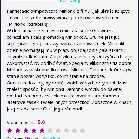
Pamiętacie sympatyczne Minionki z filmu „Jak ukraść Księżyc”?
Te wesołe, żółte urwisy wracają do kin w nowej komedii
„Minionki rozrabiają”!
W domku na przedmieściu mieszka sobie Gru wraz z
córeczkami i całą gromadką Minionków. Gru nie jest już
superprzestępcą, lecz wytwórcą dżemów i żelek. Minionki
dzielnie pomagają mu w pracy objadając się galaretkami i
innymi słodkościami. Ale pewien tajemniczy złoczyńca chce je
wykorzystać, by podbić świat. Specjalny eliksir zmienia dobre
Minionki w paskudne fioletowe Minionki-Demonki, które są w
stanie pożreć wszystko, co im stanie na drodze.
Gru rusza do akcji, by ocalić swoich żółtych przyjaciół. Musi
znaleźć sposób, by Minionki-Demonki wróciły do dawnej
postaci. Na drodze stanie mu tresowana kura obronna,
laserowe zasieki i wiele innych przeszkód. Zobaczcie w kinach,
jak poradzi sobie Gru i jego Minionki!
5.0
Średnia ocena:
Oceniono
razy. |
Oceń film
540