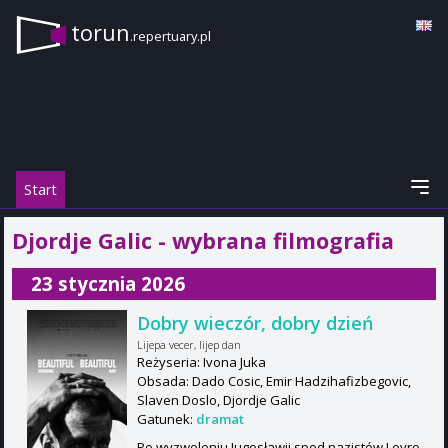
torun
.repertuary.pl
Start
Djordje Galic - wybrana filmografia
23 stycznia 2026
Dobry wieczór, dobry dzień
Lijepa vecer, lijep dan
Reżyseria: Ivona Juka
Obsada: Dado Cosic, Emir Hadzihafizbegovic,
Slaven Doslo, Djordje Galic
Gatunek:
dramat
Po wyzwoleniu Jugosławii spod nazistów Lovro