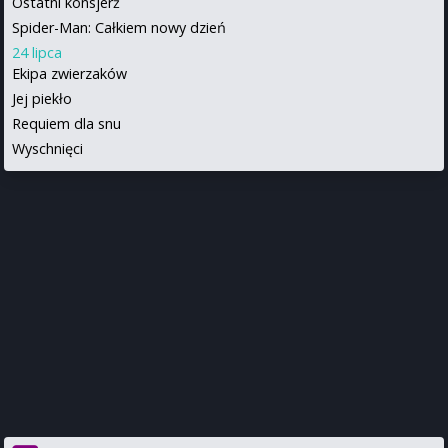
Ostatni konsjerż
Spider-Man: Całkiem nowy dzień
24 lipca
Ekipa zwierzaków
Jej piekło
Requiem dla snu
Wyschnięci