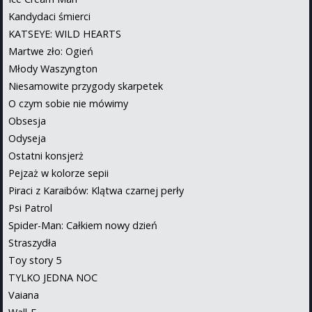
Kandydaci śmierci
KATSEYE: WILD HEARTS
Martwe zło: Ogień
Młody Waszyngton
Niesamowite przygody skarpetek
O czym sobie nie mówimy
Obsesja
Odyseja
Ostatni konsjerż
Pejzaż w kolorze sepii
Piraci z Karaibów: Klątwa czarnej perły
Psi Patrol
Spider-Man: Całkiem nowy dzień
Straszydła
Toy story 5
TYLKO JEDNA NOC
Vaiana