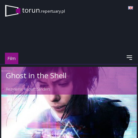
torun
.repertuary.pl
Film
Ghost in the Shell
Reżyseria:
Rupert Sanders