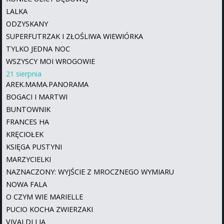
LALKA
ODZYSKANY
SUPERFUTRZAK I ZŁOŚLIWA WIEWIÓRKA
TYLKO JEDNA NOC
WSZYSCY MOI WROGOWIE
21 sierpnia
AREK.MAMA.PANORAMA
BOGACI I MARTWI
BUNTOWNIK
FRANCES HA
KRĘCIOŁEK
KSIĘGA PUSTYNI
MARZYCIELKI
NAZNACZONY: WYJŚCIE Z MROCZNEGO WYMIARU
NOWA FALA
O CZYM WIE MARIELLE
PUCIO KOCHA ZWIERZAKI
VIVALDI I JA