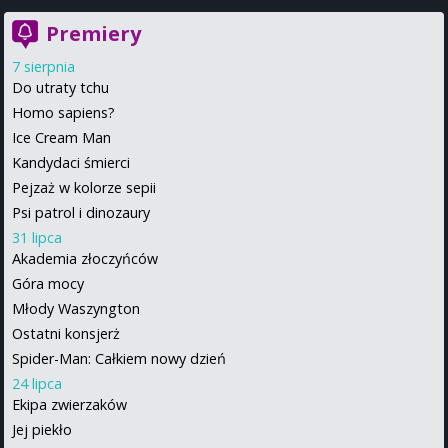
Premiery
7 sierpnia
Do utraty tchu
Homo sapiens?
Ice Cream Man
Kandydaci śmierci
Pejzaż w kolorze sepii
Psi patrol i dinozaury
31 lipca
Akademia złoczyńców
Góra mocy
Młody Waszyngton
Ostatni konsjerż
Spider-Man: Całkiem nowy dzień
24 lipca
Ekipa zwierzaków
Jej piekło