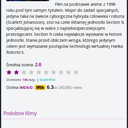
Film na podstawie anime z 1996
roku pod tym samym tytułem. Major do zadań specjalnych,
jedyna taka na świecie cyborgiczna hybryda człowieka i robota
(Scarlett Johansson), stoi na czele elitarnej jednostki Section 9,
specjalizującej się w walce z najniebezpieczniejszymi
przestępcami. Section 9 czeka największe wyzwanie w historii
jednostki. Stanie przed obliczem wroga, którego jedynym
celem jest wymazanie postępów technologii wirtualnej Hanka
Robotic’s.
2.0
Średnia ocena:
Oceniono
razy. |
Oceń film
146
Ocena
:
6.3
IMDb©
240,851 votes
/10
Podobne filmy