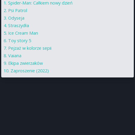
Spider-Man: Całkiem nowy dzień
Psi Patrol
Odyseja
Straszydła
Ice Cream Man
Toy story 5
Pejzaż w kolorze sepii
Vaiana
Ekipa zwierzaków
Zaproszenie (2022)