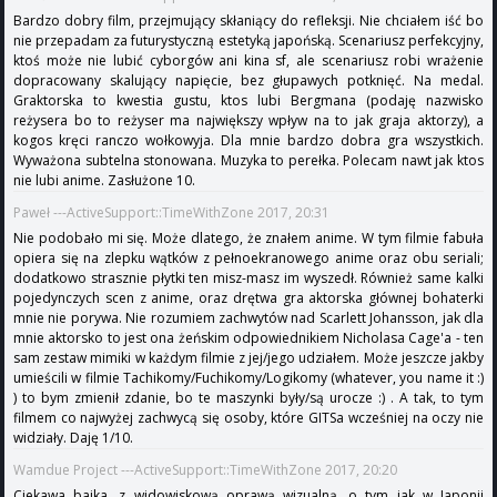
Bardzo dobry film, przejmujący skłaniący do refleksji. Nie chciałem iść bo
nie przepadam za futurystyczną estetyką japońską. Scenariusz perfekcyjny,
ktoś może nie lubić cyborgów ani kina sf, ale scenariusz robi wrażenie
dopracowany skalujący napięcie, bez głupawych potknięć. Na medal.
Graktorska to kwestia gustu, ktos lubi Bergmana (podaję nazwisko
reżysera bo to reżyser ma największy wpływ na to jak graja aktorzy), a
kogos kręci ranczo wołkowyja. Dla mnie bardzo dobra gra wszystkich.
Wyważona subtelna stonowana. Muzyka to perełka. Polecam nawt jak ktos
nie lubi anime. Zasłużone 10.
Paweł ---ActiveSupport::TimeWithZone 2017, 20:31
Nie podobało mi się. Może dlatego, że znałem anime. W tym filmie fabuła
opiera się na zlepku wątków z pełnoekranowego anime oraz obu seriali;
dodatkowo strasznie płytki ten misz-masz im wyszedł. Również same kalki
pojedynczych scen z anime, oraz drętwa gra aktorska głównej bohaterki
mnie nie porywa. Nie rozumiem zachwytów nad Scarlett Johansson, jak dla
mnie aktorsko to jest ona żeńskim odpowiednikiem Nicholasa Cage'a - ten
sam zestaw mimiki w każdym filmie z jej/jego udziałem. Może jeszcze jakby
umieścili w filmie Tachikomy/Fuchikomy/Logikomy (whatever, you name it :)
) to bym zmienił zdanie, bo te maszynki były/są urocze :) . A tak, to tym
filmem co najwyżej zachwycą się osoby, które GITSa wcześniej na oczy nie
widziały. Daję 1/10.
Wamdue Project ---ActiveSupport::TimeWithZone 2017, 20:20
Ciekawa bajka, z widowiskową oprawą wizualną, o tym jak w Japonii