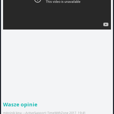
Wasze opinie
miłośnik kina ---ActiveSupport::TimeWithZone 2017, 19:41