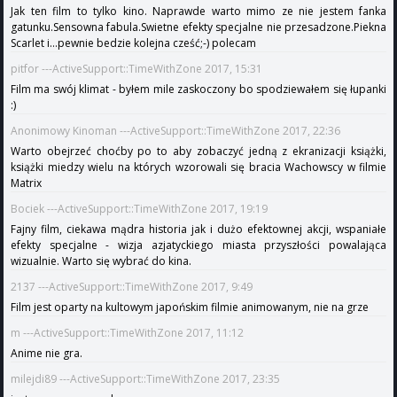
Jak ten film to tylko kino. Naprawde warto mimo ze nie jestem fanka
gatunku.Sensowna fabula.Swietne efekty specjalne nie przesadzone.Piekna
Scarlet i...pewnie bedzie kolejna cześć;-) polecam
pitfor ---ActiveSupport::TimeWithZone 2017, 15:31
Film ma swój klimat - byłem mile zaskoczony bo spodziewałem się łupanki
:)
Anonimowy Kinoman ---ActiveSupport::TimeWithZone 2017, 22:36
Warto obejrzeć choćby po to aby zobaczyć jedną z ekranizacji książki,
książki miedzy wielu na których wzorowali się bracia Wachowscy w filmie
Matrix
Bociek ---ActiveSupport::TimeWithZone 2017, 19:19
Fajny film, ciekawa mądra historia jak i dużo efektownej akcji, wspaniałe
efekty specjalne - wizja azjatyckiego miasta przyszłości powalająca
wizualnie. Warto się wybrać do kina.
2137 ---ActiveSupport::TimeWithZone 2017, 9:49
Film jest oparty na kultowym japońskim filmie animowanym, nie na grze
m ---ActiveSupport::TimeWithZone 2017, 11:12
Anime nie gra.
milejdi89 ---ActiveSupport::TimeWithZone 2017, 23:35