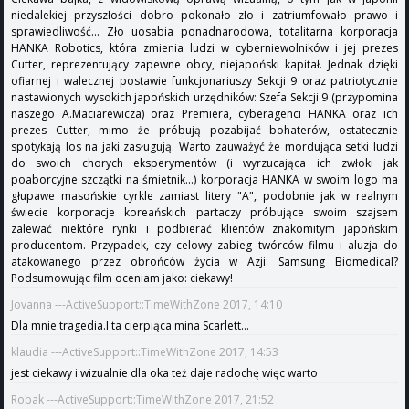
niedalekiej przyszłości dobro pokonało zło i zatriumfowało prawo i
sprawiedliwość... Zło uosabia ponadnarodowa, totalitarna korporacja
HANKA Robotics, która zmienia ludzi w cyberniewolników i jej prezes
Cutter, reprezentujący zapewne obcy, niejapoński kapitał. Jednak dzięki
ofiarnej i walecznej postawie funkcjonariuszy Sekcji 9 oraz patriotycznie
nastawionych wysokich japońskich urzędników: Szefa Sekcji 9 (przypomina
naszego A.Maciarewicza) oraz Premiera, cyberagenci HANKA oraz ich
prezes Cutter, mimo że próbują pozabijać bohaterów, ostatecznie
spotykają los na jaki zasługują. Warto zauważyć że mordująca setki ludzi
do swoich chorych eksperymentów (i wyrzucająca ich zwłoki jak
poaborcyjne szczątki na śmietnik...) korporacja HANKA w swoim logo ma
głupawe masońskie cyrkle zamiast litery "A", podobnie jak w realnym
świecie korporacje koreańskich partaczy próbujące swoim szajsem
zalewać niektóre rynki i podbierać klientów znakomitym japońskim
producentom. Przypadek, czy celowy zabieg twórców filmu i aluzja do
atakowanego przez obrońców życia w Azji: Samsung Biomedical?
Podsumowując film oceniam jako: ciekawy!
Jovanna ---ActiveSupport::TimeWithZone 2017, 14:10
Dla mnie tragedia.I ta cierpiąca mina Scarlett...
klaudia ---ActiveSupport::TimeWithZone 2017, 14:53
jest ciekawy i wizualnie dla oka też daje radochę więc warto
Robak ---ActiveSupport::TimeWithZone 2017, 21:52