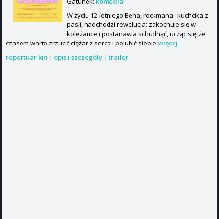
Gatunek:
komedia
W życiu 12-letniego Bena, rockmana i kuchcika z
pasji, nadchodzi rewolucja: zakochuje się w
koleżance i postanawia schudnąć, ucząc się, że
czasem warto zrzucić ciężar z serca i polubić siebie
więcej
repertuar kin
|
opis i szczegóły
|
trailer