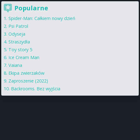
Popularne
Spider-Man: Całkiem nowy dzień
Psi Patrol
Odyseja
Straszydła
Toy story 5
Ice Cream Man
Vaiana
Ekipa zwierzaków
Zaproszenie (2022)
Backrooms. Bez wyjścia