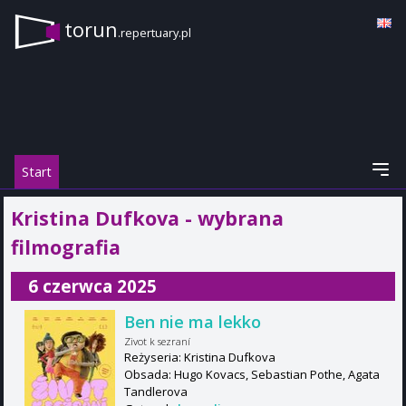
torun
.repertuary.pl
Start
Kristina Dufkova - wybrana
filmografia
6 czerwca 2025
Ben nie ma lekko
Zivot k sezraní
Reżyseria: Kristina Dufkova
Obsada: Hugo Kovacs, Sebastian Pothe, Agata
Tandlerova