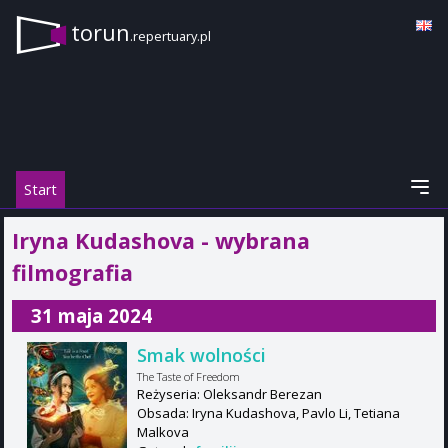
torun
.repertuary.pl
Start
Iryna Kudashova - wybrana
filmografia
31 maja 2024
Smak wolności
The Taste of Freedom
Reżyseria: Oleksandr Berezan
Obsada: Iryna Kudashova, Pavlo Li, Tetiana
Malkova