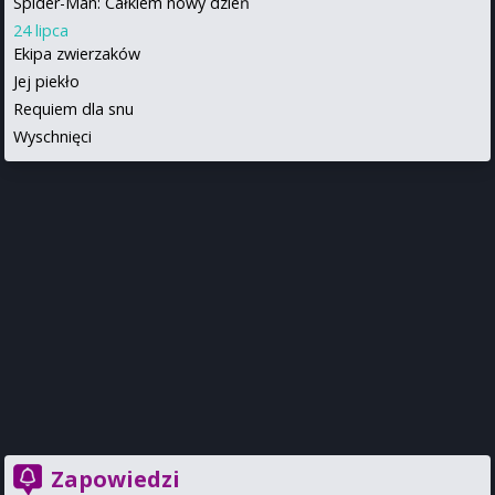
Spider-Man: Całkiem nowy dzień
24 lipca
Ekipa zwierzaków
Jej piekło
Requiem dla snu
Wyschnięci
Zapowiedzi