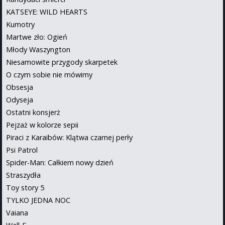
KATSEYE: WILD HEARTS
Kumotry
Martwe zło: Ogień
Młody Waszyngton
Niesamowite przygody skarpetek
O czym sobie nie mówimy
Obsesja
Odyseja
Ostatni konsjerż
Pejzaż w kolorze sepii
Piraci z Karaibów: Klątwa czarnej perły
Psi Patrol
Spider-Man: Całkiem nowy dzień
Straszydła
Toy story 5
TYLKO JEDNA NOC
Vaiana