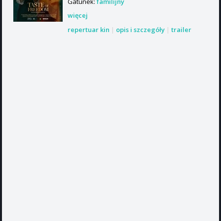
Gatunek:
familijny
więcej
repertuar kin
|
opis i szczegóły
|
trailer