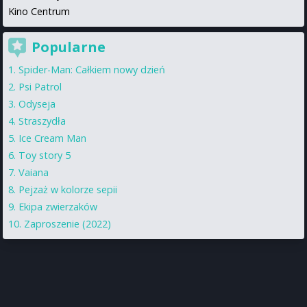
Kino Centrum
Popularne
Spider-Man: Całkiem nowy dzień
Psi Patrol
Odyseja
Straszydła
Ice Cream Man
Toy story 5
Vaiana
Pejzaż w kolorze sepii
Ekipa zwierzaków
Zaproszenie (2022)