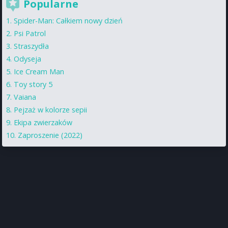
Popularne
Spider-Man: Całkiem nowy dzień
Psi Patrol
Straszydła
Odyseja
Ice Cream Man
Toy story 5
Vaiana
Pejzaż w kolorze sepii
Ekipa zwierzaków
Zaproszenie (2022)