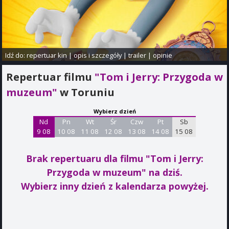
Idź do:
repertuar kin
|
opis i szczegóły
|
trailer
|
opinie
Repertuar filmu
"Tom i Jerry: Przygoda w
muzeum"
w Toruniu
Wybierz dzień
Nd
Pn
Wt
Śr
Czw
Pt
Sb
9 08
10 08
11 08
12 08
13 08
14 08
15 08
Brak repertuaru dla filmu "Tom i Jerry:
Przygoda w muzeum"
na dziś.
Wybierz inny dzień z kalendarza powyżej.