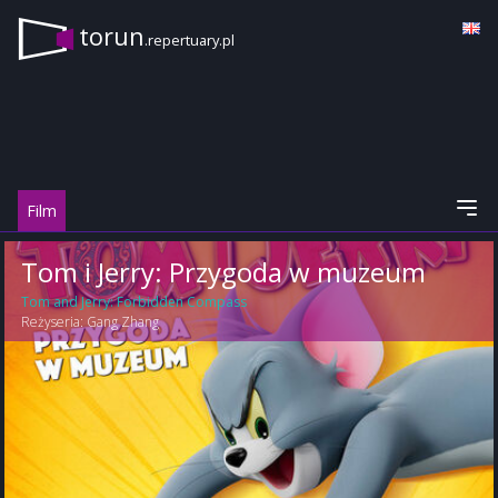
torun
.repertuary.pl
Film
Tom i Jerry: Przygoda w muzeum
Tom and Jerry: Forbidden Compass
Reżyseria:
Gang Zhang