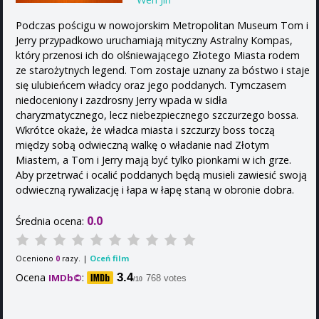
Podczas pościgu w nowojorskim Metropolitan Museum Tom i
Jerry przypadkowo uruchamiają mityczny Astralny Kompas,
który przenosi ich do olśniewającego Złotego Miasta rodem
ze starożytnych legend. Tom zostaje uznany za bóstwo i staje
się ulubieńcem władcy oraz jego poddanych. Tymczasem
niedoceniony i zazdrosny Jerry wpada w sidła
charyzmatycznego, lecz niebezpiecznego szczurzego bossa.
Wkrótce okaże, że władca miasta i szczurzy boss toczą
między sobą odwieczną walkę o władanie nad Złotym
Miastem, a Tom i Jerry mają być tylko pionkami w ich grze.
Aby przetrwać i ocalić poddanych będą musieli zawiesić swoją
odwieczną rywalizację i łapa w łapę staną w obronie dobra.
0.0
Średnia ocena:
Oceniono
razy. |
Oceń film
0
Ocena
:
3.4
IMDb©
768 votes
/10