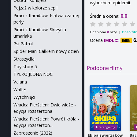
Ostatni konsjerż
wybuchem epidemii.
Pejzaż w kolorze sepii
0.0
Piraci z Karaibów: Klątwa czarnej
Średnia ocena:
perły
Piraci z Karaibów: Skrzynia
Oceniono
razy. |
Oceń fil
0
umarlaka
Ocena
:
6
IMDb©
Psi Patrol
Spider-Man: Całkiem nowy dzień
Straszydła
Toy story 5
Podobne filmy
TYLKO JEDNA NOC
Vaiana
Wall-E
Wyschnięci
Władca Pierścieni: Dwie wieże -
edycja rozszerzona
Władca Pierścieni: Powrót króla -
edycja rozszerzon...
Zaproszenie (2022)
Ekipa zwierzaków
Bac