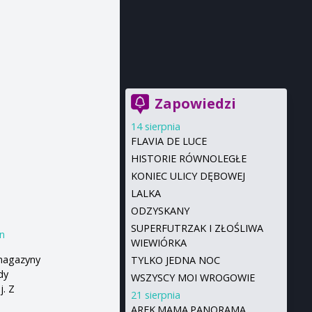
Zapowiedzi
14 sierpnia
FLAVIA DE LUCE
HISTORIE RÓWNOLEGŁE
KONIEC ULICY DĘBOWEJ
LALKA
ODZYSKANY
SUPERFUTRZAK I ZŁOŚLIWA
n
WIEWIÓRKA
 magazyny
TYLKO JEDNA NOC
dy
WSZYSCY MOI WROGOWIE
j. Z
21 sierpnia
AREK.MAMA.PANORAMA