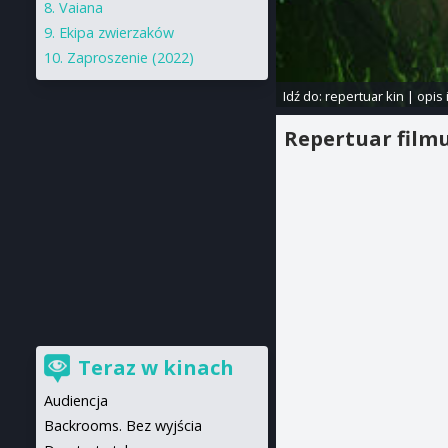
Vaiana
Ekipa zwierzaków
Zaproszenie (2022)
Idź do:
repertuar kin
|
opis 
Repertuar film
Teraz w kinach
Audiencja
Backrooms. Bez wyjścia