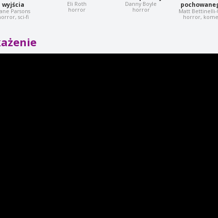
Eli Roth
Danny Boyle
wyjścia
pochowaneg
horror
horror
ane Parsons
Matt Bettinelli
orror, sci-fi
horror, kome
każenie