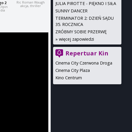
Ric Roman Waugh
o 2
JULIA PIROTTE - PIĘKNO I SIŁA
akcja, thriller
-Olpin
SUNNY DANCER
dia
TERMINATOR 2: DZIEŃ SĄDU
35. ROCZNICA
ZRÓBMY SOBIE PRZERWĘ
»
więcej zapowiedzi
Repertuar Kin
Cinema City Czerwona Droga
Cinema City Plaza
Kino Centrum