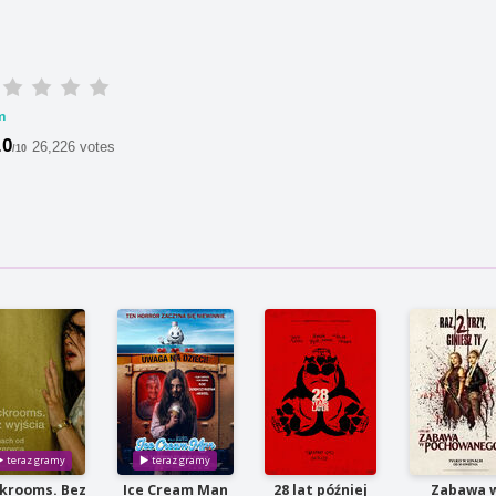
m
.0
26,226 votes
/10
krooms. Bez
Ice Cream Man
28 lat później
Zabawa 