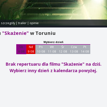
i szczegóły
|
trailer
|
opinie
u
"Skażenie"
w Toruniu
Wybierz dzień
Sb
Nd
Pn
Wt
Śr
Czw
Pt
8 08
9 08
10 08
11 08
12 08
13 08
14 08
Brak repertuaru dla filmu "Skażenie"
na dziś.
Wybierz inny dzień z kalendarza powyżej.