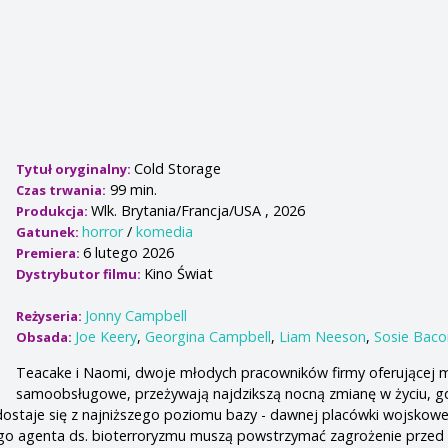
Cold Storage
Tytuł oryginalny:
99 min.
Czas trwania:
Wlk. Brytania/Francja/USA , 2026
Produkcja:
horror
/
komedia
Gatunek:
6 lutego 2026
Premiera:
Kino Świat
Dystrybutor filmu:
Jonny Campbell
Reżyseria:
Joe Keery
,
Georgina Campbell
,
Liam Neeson
,
Sosie Baco
Obsada:
Teacake i Naomi, dwoje młodych pracowników firmy oferującej
samoobsługowe, przeżywają najdzikszą nocną zmianę w życiu, g
ostaje się z najniższego poziomu bazy - dawnej placówki wojskowe
 agenta ds. bioterroryzmu muszą powstrzymać zagrożenie przed