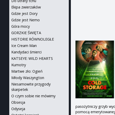
Do utraty tchu
Ekipa zwierzaków
Gdzie jest Dory
Gdzie jest Nemo
Góra mocy
GORZKIE ŚWIĘTA
HISTORIE RÓWNOLEGŁE
Ice Cream Man
Kandydaci śmierci
KATSEYE: WILD HEARTS
Kumotry
Martwe zło: Ogień
Młody Waszyngton
Niesamowite przygody
skarpetek
O czym sobie nie mówimy
Obsesja
pasożytniczy grzyb wyd
Odyseja
pomocą emerytowanego