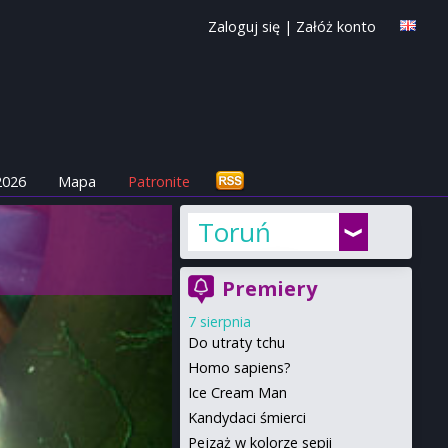
Zaloguj się
|
Załóż konto
2026
Mapa
Patronite
Toruń
Premiery
7 sierpnia
Do utraty tchu
Homo sapiens?
Ice Cream Man
Kandydaci śmierci
Pejzaż w kolorze sepii