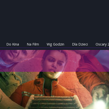
Do Kina
Na Film
Wg Godzin
Dla Dzieci
Oscary 