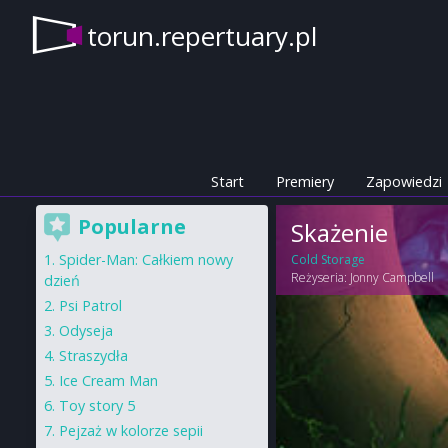
torun.repertuary.pl
Start
Premiery
Zapowiedzi
Popularne
Skażenie
Spider-Man: Całkiem nowy
Cold Storage
Reżyseria:
Jonny Campbell
dzień
Psi Patrol
Odyseja
Straszydła
Ice Cream Man
Toy story 5
Pejzaż w kolorze sepii