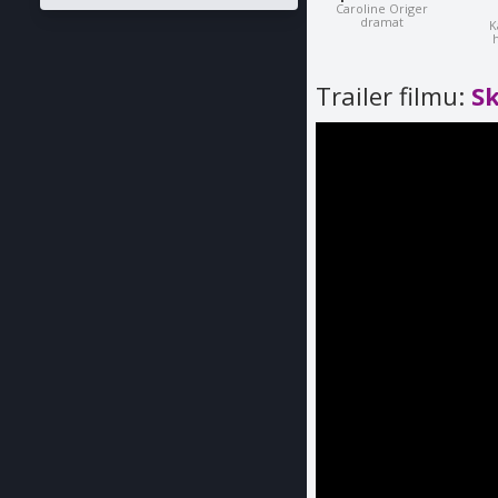
Caroline Origer
dramat
K
h
Trailer filmu:
S