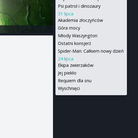
Psi patrol i dinozaury
31 lipca
Akademia złoczyńców
Góra mocy
Młody Waszyngton
Ostatni konsjerż
Spider-Man: Całkiem nowy dzień
24 lipca
Ekipa zwierzaków
Jej piekło
Requiem dla snu
Wyschnięci