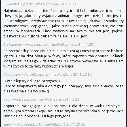
B ---ActiveSupport::TimeWithZone 2014, 18:16
Najmłodsze dzieci na ten film to bystre 6-latki, młodsze trochę nie
chwytały. Ja, jako stary wyjadacz animacji mogę stwierdzić, że nie jest to
pierwszoligowe przedstawienie (za takie uważam np Jak oswoić smoka, czy
Iniemamocnych, Zaplątana) - jakoś sucho jest w tej opowiastce, nie czuć
emocji w bohaterach. Choć wszystko na swoim miejscu jest, piękne,
plastyczne 3D, historia całkiem fajna,ale... ale 4+ jest
Aleksander ---ActiveSupport::TimeWithZone 2014, 17:28
Po recenzjach poszedłem z 7-mio letnią córką i niestety prostsze bajki są
lepsze. Bajka zbyt obfituje w fakty, które zapewen zna dopiero 12-latek.
Mogłem isć na Lego - dzieciak też się trochę wymęczył a Ja musiałem
tłumaczyć co to za fakty historyczne w bajce.
Madelaine ---ActiveSupport::TimeWithZone 2014, 20:12
O wiele lepszy od Lego-przygody :)
Bardzo sympatyczny film a do tego pouczaqjący...myśleliście kiedyś, ze to
pies Was ma a nie Wy psa? :)
aab ---ActiveSupport::TimeWithZone 2014, 9:33
popieram, wciągający i dla dorosłych i dla dzieci w wieku szkolnym -
iteresująca historia i akcja - nie jest to zwykła amerykańska superprodukcja
jakich pełno, podobna jest lego przygoda
Simon ---ActiveSupport::TimeWithZone 2014, 23:48