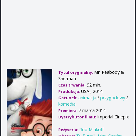
Mr. Peabody &
Tytuł oryginalny:
Sherman
92 min.
Czas trwania:
USA , 2014
Produkcja:
animacja
/
przygodowy
/
Gatunek:
komedia
7 marca 2014
Premiera:
Imperial Cinepix
Dystrybutor filmu:
Rob Minkoff
Reżyseria:
Ty Burrell
,
Max Charles
,