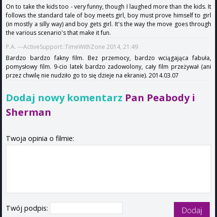
On to take the kids too - very funny, though I laughed more than the kids. It
follows the standard tale of boy meets girl, boy must prove himself to girl
(in mostly a silly way) and boy gets girl. It's the way the move goes through
the various scenario's that make it fun.
P.A. ---ActiveSupport::TimeWithZone 2014, 21:49
Bardzo bardzo fakny film. Bez przemocy, bardzo wciągająca fabuła,
pomysłowy film. 9-cio latek bardzo zadowolony, cały film przeżywał (ani
przez chwilę nie nudziło go to się dzieje na ekranie). 2014.03.07
Dodaj nowy komentarz
Pan Peabody i
Sherman
Twoja opinia o filmie:
Twój podpis: