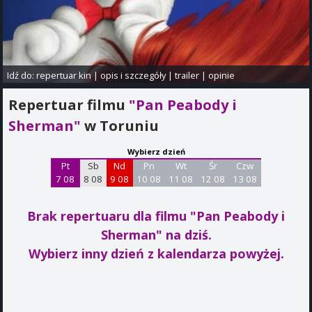
Idź do:
repertuar kin
|
opis i szczegóły
|
trailer
|
opinie
Repertuar filmu
"Pan Peabody i
Sherman"
w Toruniu
Wybierz dzień
Pt
Sb
Nd
Pn
Wt
Śr
Czw
7 08
8 08
9 08
10 08
11 08
12 08
13 08
Brak repertuaru dla filmu "Pan Peabody i
Sherman"
na dziś.
Wybierz inny dzień z kalendarza powyżej.