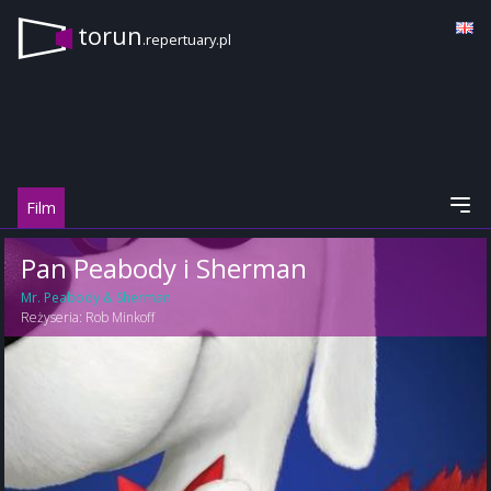
torun
.repertuary.pl
Film
Pan Peabody i Sherman
Mr. Peabody & Sherman
Reżyseria:
Rob Minkoff