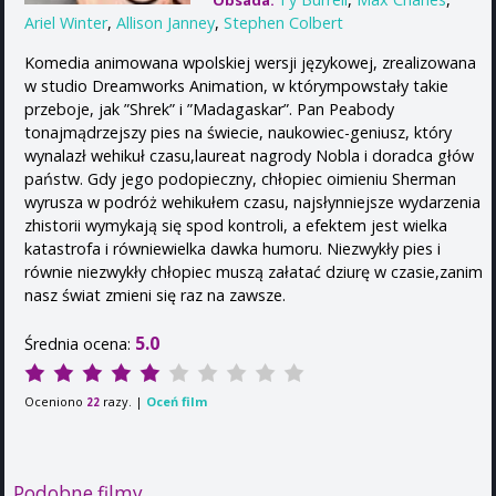
Obsada:
Ariel Winter
,
Allison Janney
,
Stephen Colbert
Komedia animowana wpolskiej wersji językowej, zrealizowana
w studio Dreamworks Animation, w którympowstały takie
przeboje, jak ”Shrek” i ”Madagaskar”. Pan Peabody
tonajmądrzejszy pies na świecie, naukowiec-geniusz, który
wynalazł wehikuł czasu,laureat nagrody Nobla i doradca głów
państw. Gdy jego podopieczny, chłopiec oimieniu Sherman
wyrusza w podróż wehikułem czasu, najsłynniejsze wydarzenia
zhistorii wymykają się spod kontroli, a efektem jest wielka
katastrofa i równiewielka dawka humoru. Niezwykły pies i
równie niezwykły chłopiec muszą załatać dziurę w czasie,zanim
nasz świat zmieni się raz na zawsze.
5.0
Średnia ocena:
Oceniono
razy. |
Oceń film
22
Podobne filmy