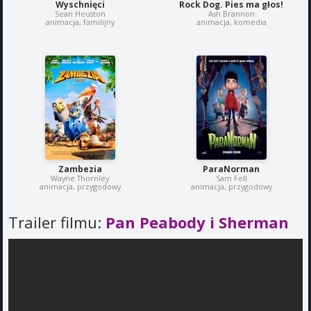
Wyschnięci
Rock Dog. Pies ma głos!
Sean Heuston
Ash Brannon
animacja, familijny
animacja, komedia
Zambezia
ParaNorman
Wayne Thornley
Sam Fell
animacja, przygodowy
animacja, przygodowy
Trailer filmu:
Pan Peabody i Sherman