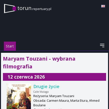
torun
.repertuary.pl
Start
Maryam Touzani - wybrana
filmografia
12 czerwca 2026
Drugie życie
Calle Malaga
Reżyseria: Maryam Touzani
Obsada: Carmen Maura, Marta Etura, Ahmed
Boulane