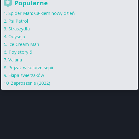
Popularne
Spider-Man: Całkiem nowy dzień
Psi Patrol
Straszydła
Odyseja
Ice Cream Man
Toy story 5
Vaiana
Pejzaż w kolorze sepii
Ekipa zwierzaków
Zaproszenie (2022)