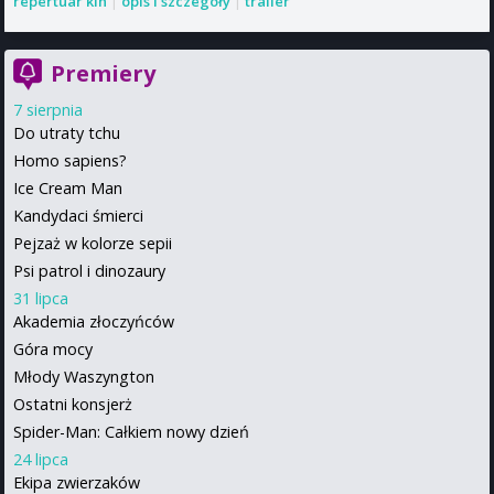
repertuar kin
|
opis i szczegóły
|
trailer
Premiery
7 sierpnia
Do utraty tchu
Homo sapiens?
Ice Cream Man
Kandydaci śmierci
Pejzaż w kolorze sepii
Psi patrol i dinozaury
31 lipca
Akademia złoczyńców
Góra mocy
Młody Waszyngton
Ostatni konsjerż
Spider-Man: Całkiem nowy dzień
24 lipca
Ekipa zwierzaków