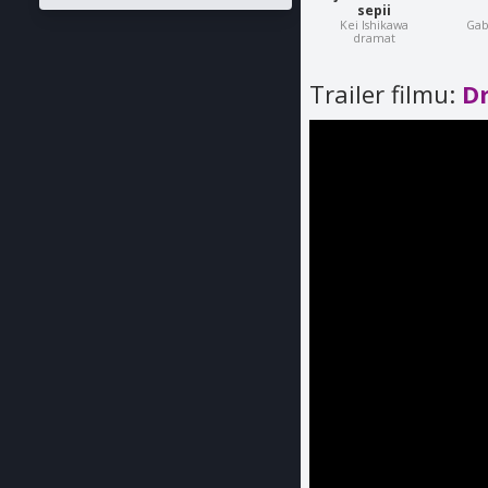
sepii
Kei Ishikawa
Gab
dramat
Trailer filmu:
Dr