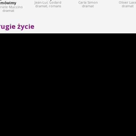
Jean-Luc Godard
Carla Simon
Oliver Lax
mówimy
dramat, romans
dramat
dramat
riele Muccino
dramat
ugie życie