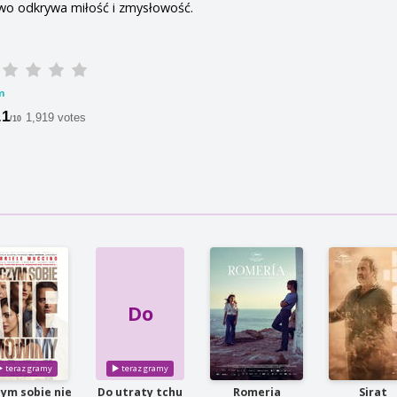
wo odkrywa miłość i zmysłowość.
m
.1
1,919 votes
/10
Do
zym sobie nie
Do utraty tchu
Romeria
Sirat