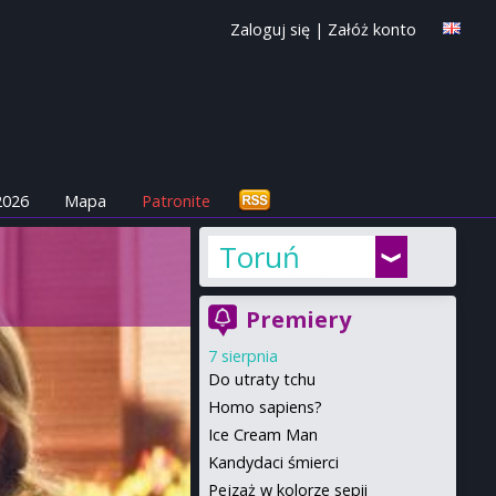
Zaloguj się
|
Załóż konto
2026
Mapa
Patronite
Toruń
Premiery
7 sierpnia
Do utraty tchu
Homo sapiens?
Ice Cream Man
Kandydaci śmierci
Pejzaż w kolorze sepii