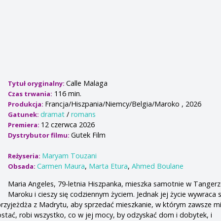
Calle Malaga
Tytuł oryginalny:
116 min.
Czas trwania:
Francja/Hiszpania/Niemcy/Belgia/Maroko , 2026
Produkcja:
dramat
/
romans
Gatunek:
12 czerwca 2026
Premiera:
Gutek Film
Dystrybutor filmu:
Maryam Touzani
Reżyseria:
Carmen Maura
,
Marta Etura
,
Ahmed Boulane
Obsada:
Maria Angeles, 79-letnia Hiszpanka, mieszka samotnie w Tanger
Maroku i cieszy się codziennym życiem. Jednak jej życie wywraca 
przyjeżdża z Madrytu, aby sprzedać mieszkanie, w którym zawsze mi
tać, robi wszystko, co w jej mocy, by odzyskać dom i dobytek, i