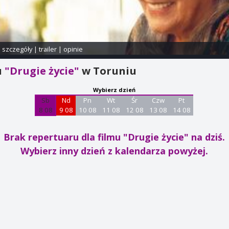
i szczegóły
|
trailer
|
opinie
u
"Drugie życie"
w Toruniu
Wybierz dzień
Sb
Nd
Pn
Wt
Śr
Czw
Pt
8 08
9 08
10 08
11 08
12 08
13 08
14 08
Brak repertuaru dla filmu "Drugie życie"
na dziś.
Wybierz inny dzień z kalendarza powyżej.