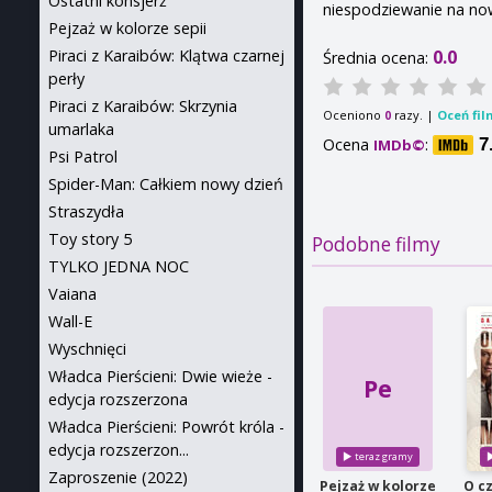
Ostatni konsjerż
niespodziewanie na no
Pejzaż w kolorze sepii
0.0
Piraci z Karaibów: Klątwa czarnej
Średnia ocena:
perły
Piraci z Karaibów: Skrzynia
Oceniono
razy. |
Oceń fil
0
umarlaka
Ocena
:
7
IMDb©
Psi Patrol
Spider-Man: Całkiem nowy dzień
Straszydła
Toy story 5
Podobne filmy
TYLKO JEDNA NOC
Vaiana
Wall-E
Wyschnięci
Władca Pierścieni: Dwie wieże -
Pe
edycja rozszerzona
Władca Pierścieni: Powrót króla -
edycja rozszerzon...
Zaproszenie (2022)
Pejzaż w kolorze
O c