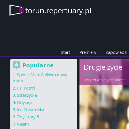
torun.repertuary.pl
Start
Premiery
Zapowiedzi
Popularne
Drugie życie
Spider-Man: Całkiem nowy
Calle Malaga
Reżyseria:
Maryam Touzani
dzień
Psi Patrol
Straszydła
Odyseja
Ice Cream Man
Toy story 5
Vaiana