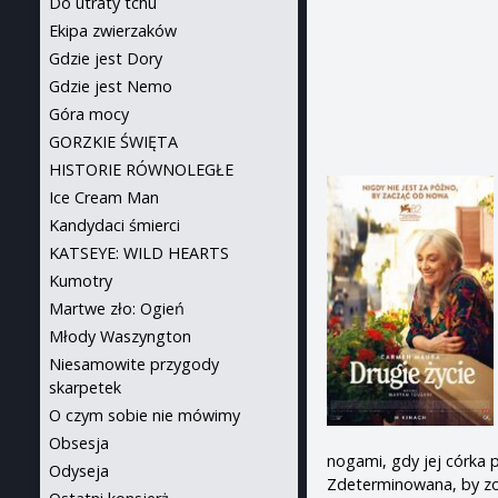
Do utraty tchu
Ekipa zwierzaków
Gdzie jest Dory
Gdzie jest Nemo
Góra mocy
GORZKIE ŚWIĘTA
HISTORIE RÓWNOLEGŁE
Ice Cream Man
Kandydaci śmierci
KATSEYE: WILD HEARTS
Kumotry
Martwe zło: Ogień
Młody Waszyngton
Niesamowite przygody
skarpetek
O czym sobie nie mówimy
Obsesja
nogami, gdy jej córka 
Odyseja
Zdeterminowana, by zos