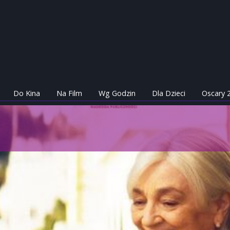
Do Kina
Na Film
Wg Godzin
Dla Dzieci
Oscary 