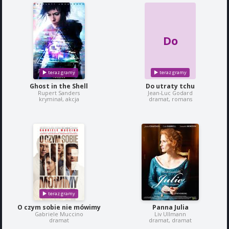
Do
Ghost in the Shell
Do utraty tchu
Rupert Sanders
Jean-Luc Godard
kryminał, akcja
dramat, romans
O czym sobie nie mówimy
Panna Julia
Gabriele Muccino
Liv Ullmann
dramat
dramat, dramat