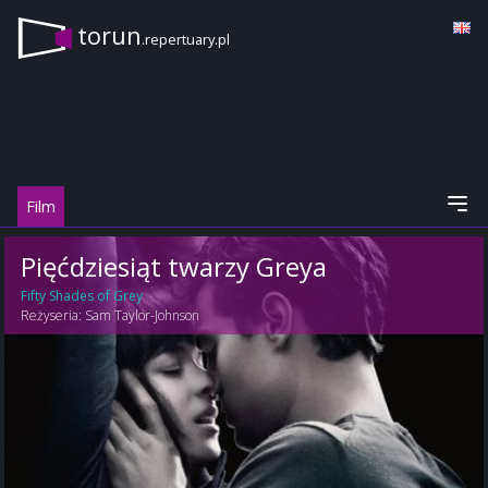
torun
.repertuary.pl
Film
Pięćdziesiąt twarzy Greya
Fifty Shades of Grey
Reżyseria:
Sam Taylor-Johnson