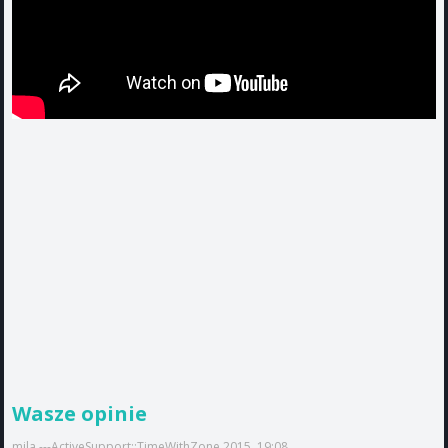
Wasze opinie
mila ---ActiveSupport::TimeWithZone 2015, 19:08