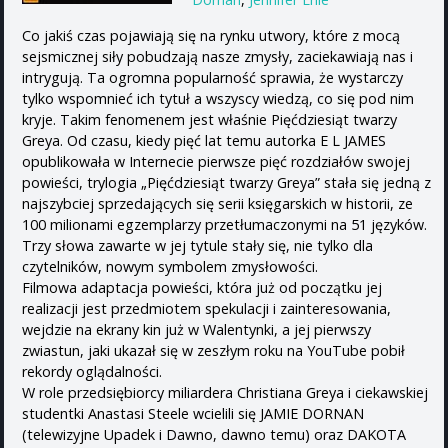
Co jakiś czas pojawiają się na rynku utwory, które z mocą
sejsmicznej siły pobudzają nasze zmysły, zaciekawiają nas i
intrygują. Ta ogromna popularność sprawia, że wystarczy
tylko wspomnieć ich tytuł a wszyscy wiedzą, co się pod nim
kryje. Takim fenomenem jest właśnie Pięćdziesiąt twarzy
Greya. Od czasu, kiedy pięć lat temu autorka E L JAMES
opublikowała w Internecie pierwsze pięć rozdziałów swojej
powieści, trylogia „Pięćdziesiąt twarzy Greya” stała się jedną z
najszybciej sprzedających się serii księgarskich w historii, ze
100 milionami egzemplarzy przetłumaczonymi na 51 języków.
Trzy słowa zawarte w jej tytule stały się, nie tylko dla
czytelników, nowym symbolem zmysłowości.
Filmowa adaptacja powieści, która już od początku jej
realizacji jest przedmiotem spekulacji i zainteresowania,
wejdzie na ekrany kin już w Walentynki, a jej pierwszy
zwiastun, jaki ukazał się w zeszłym roku na YouTube pobił
rekordy oglądalności.
W role przedsiębiorcy miliardera Christiana Greya i ciekawskiej
studentki Anastasi Steele wcielili się JAMIE DORNAN
(telewizyjne Upadek i Dawno, dawno temu) oraz DAKOTA