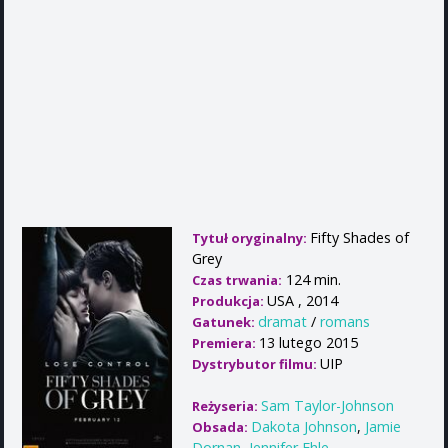
Fifty Shades of
Tytuł oryginalny:
Grey
124 min.
Czas trwania:
USA , 2014
Produkcja:
dramat
/
romans
Gatunek:
13 lutego 2015
Premiera:
UIP
Dystrybutor filmu:
Sam Taylor-Johnson
Reżyseria:
Dakota Johnson
,
Jamie
Obsada:
Dornan
,
Jennifer Ehle