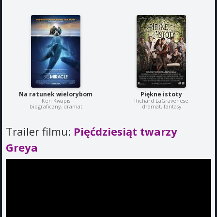
Na ratunek wielorybom
Piękne istoty
Ken Kwapis
Richard LaGravenese
biograficzny, dramat
dramat, fantasy
Trailer filmu:
Pięćdziesiąt twarzy
Greya