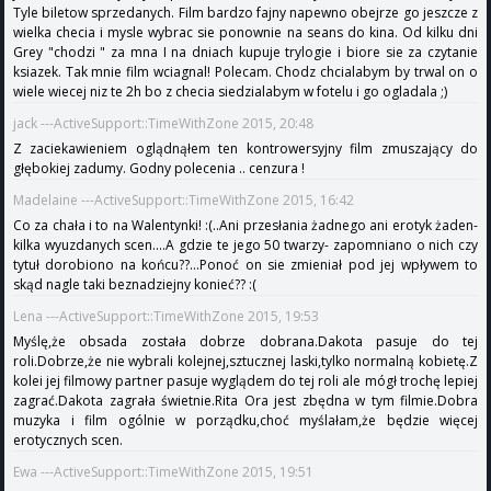
Tyle biletow sprzedanych. Film bardzo fajny napewno obejrze go jeszcze z
wielka checia i mysle wybrac sie ponownie na seans do kina. Od kilku dni
Grey "chodzi " za mna I na dniach kupuje trylogie i biore sie za czytanie
ksiazek. Tak mnie film wciagnal! Polecam. Chodz chcialabym by trwal on o
wiele wiecej niz te 2h bo z checia siedzialabym w fotelu i go ogladala ;)
jack ---ActiveSupport::TimeWithZone 2015, 20:48
Z zaciekawieniem oglądnąłem ten kontrowersyjny film zmuszający do
głębokiej zadumy. Godny polecenia .. cenzura !
Madelaine ---ActiveSupport::TimeWithZone 2015, 16:42
Co za chała i to na Walentynki! :(..Ani przesłania żadnego ani erotyk żaden-
kilka wyuzdanych scen....A gdzie te jego 50 twarzy- zapomniano o nich czy
tytuł dorobiono na końcu??...Ponoć on sie zmieniał pod jej wpływem to
skąd nagle taki beznadziejny konieć?? :(
Lena ---ActiveSupport::TimeWithZone 2015, 19:53
Myślę,że obsada została dobrze dobrana.Dakota pasuje do tej
roli.Dobrze,że nie wybrali kolejnej,sztucznej laski,tylko normalną kobietę.Z
kolei jej filmowy partner pasuje wyglądem do tej roli ale mógł trochę lepiej
zagrać.Dakota zagrała świetnie.Rita Ora jest zbędna w tym filmie.Dobra
muzyka i film ogólnie w porządku,choć myślałam,że będzie więcej
erotycznych scen.
Ewa ---ActiveSupport::TimeWithZone 2015, 19:51