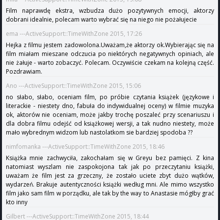
Film naprawdę ekstra, wzbudza dużo pozytywnych emocji, aktorzy
dobrani idealnie, polecam warto wybrać się na niego nie pożałujecie
ema ---ActiveSupport::TimeWithZone 2015, 17:26
Hejka z filmu jestem zadowolona.Uważam,że aktorzy ok.Wybierając się na
film miałam mieszane odczucia po niektórych negatywnych opiniach, ale
nie żałuje - warto zobaczyć. Polecam. Oczywiście czekam na kolejną część.
Pozdrawiam.
Ano ---ActiveSupport::TimeWithZone 2015, 15:06
no słabo, słabo, oceniam film, po próbie czytania książek (językowe i
literackie - niestety dno, fabuła do indywidualnej oceny) w filmie muzyka
ok, aktorów nie oceniam, może jakby trochę poszaleć przy scenariuszu i
dla dobra filmu odejść od książkowej wersji, a tak nudno niestety, może
mało wybrednym widzom lub nastolatkom sie bardziej spodoba ??
nimfomanka ---ActiveSupport::TimeWithZone 2015, 18:46
Książka mnie zachwyciła, zakochałam się w Greyu bez pamięci. Z kina
natomiast wyszlam nie zaspokojona tak jak po przeczytaniu książki,
uważam że film jest za grzeczny, że zostało uciete zbyt dużo wątków,
wydarzeń. Brakuje autentyczności książki według mni. Ale mimo wszystko
film jako sam film w porządku, ale tak by the way to Anastasie mógłby grać
kto inny
Gilbert ---ActiveSupport::TimeWithZone 2015, 18:44