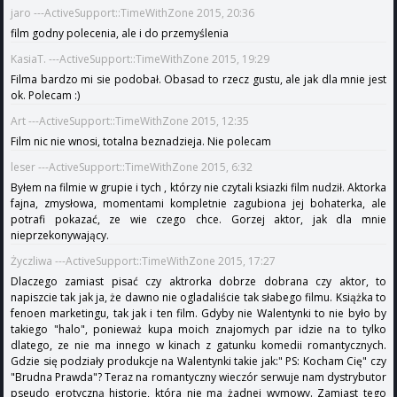
jaro ---ActiveSupport::TimeWithZone 2015, 20:36
film godny polecenia, ale i do przemyślenia
KasiaT. ---ActiveSupport::TimeWithZone 2015, 19:29
Filma bardzo mi sie podobał. Obasad to rzecz gustu, ale jak dla mnie jest
ok. Polecam :)
Art ---ActiveSupport::TimeWithZone 2015, 12:35
Film nic nie wnosi, totalna beznadzieja. Nie polecam
leser ---ActiveSupport::TimeWithZone 2015, 6:32
Byłem na filmie w grupie i tych , którzy nie czytali ksiazki film nudził. Aktorka
fajna, zmysłowa, momentami kompletnie zagubiona jej bohaterka, ale
potrafi pokazać, ze wie czego chce. Gorzej aktor, jak dla mnie
nieprzekonywający.
Życzliwa ---ActiveSupport::TimeWithZone 2015, 17:27
Dlaczego zamiast pisać czy aktrorka dobrze dobrana czy aktor, to
napiszcie tak jak ja, że dawno nie ogladaliście tak słabego filmu. Książka to
fenoen marketingu, tak jak i ten film. Gdyby nie Walentynki to nie było by
takiego "halo", ponieważ kupa moich znajomych par idzie na to tylko
dlatego, ze nie ma innego w kinach z gatunku komedii romantycznych.
Gdzie się podziały produkcje na Walentynki takie jak:" PS: Kocham Cię" czy
"Brudna Prawda"? Teraz na romantyczny wieczór serwuje nam dystrybutor
pseudo erotyczną historię, która nie ma żadnej wymowy. Zamiast tego