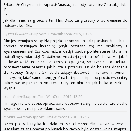
Szkoda że Chrystian nie zaprosił Anastazji na lody - przecież Ona tak je lubi
:P
Ps.
Jak dla mnie, za grzeczny ten film. Dużo za grzezcny w porównaniu do
opisów z książki...
Pyszczak ---ActiveSupport::TimeWithZone 2015, 13:26
Film jest żenująco słaby. Na projekcji momentami sala parskała śmiechem.
Kobieta studiująca literaturę (czyli oczytana itp) ma problemy z
wysławianiem się! Czy ktoś widział kiedyś osobę po literaturze, która nie
potrafi wysławiać się? Dodatkowo Anastazja jest na coś chora. Ma jakąś
nadwrażliwość. Podnieca ją każdy dotyk, gest, spojrzenie. Co ciekawe
rozdziewiczenie przeszła jak burza a przecież jest do bolesne doznanie
dla kobiety. Grey ma 27 lat ale zdążył zbutować milionowe imperium,
nauczyć się latać samolotem, grać na fortepianie itp... po prostu wspaniały
sukcej we wspaniałem Ameryce. Cały ten film jest jak bajka o Zielonej
Wyspie....
ola ---ActiveSupport::TimeWithZone 2015, 13:20
film ogólnie taki sobie, oprócz paru klapsów nic się nie działo, taki trochę
wybrakowany no i przereklamowany...
monika ---ActiveSupport::TimeWithZone 2015, 12:57
Dzien po Walentynkach udalo mi sie obejrzec film. Gdzie wczesniej
jezdzilam ze znajomymi po kinach bo ciezko bylo dostac wolne miejsce.