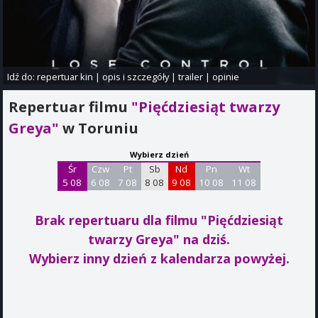
Idź do:
repertuar kin
|
opis i szczegóły
|
trailer
|
opinie
Repertuar filmu
"Pięćdziesiąt twarzy
Greya"
w Toruniu
Wybierz dzień
Śr
Czw
Pt
Sb
Nd
Pn
Wt
5 08
6 08
7 08
8 08
9 08
10 08
11 08
Brak repertuaru dla filmu "Pięćdziesiąt
twarzy Greya"
na dziś.
Wybierz inny dzień z kalendarza powyżej.