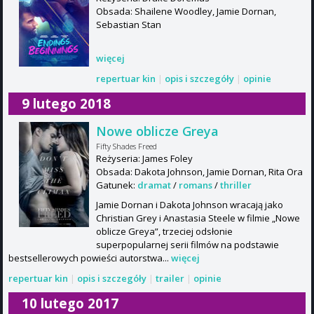
Obsada: Shailene Woodley, Jamie Dornan,
Sebastian Stan
więcej
repertuar kin
|
opis i szczegóły
|
opinie
9 lutego 2018
Nowe oblicze Greya
Fifty Shades Freed
Reżyseria: James Foley
Obsada: Dakota Johnson, Jamie Dornan, Rita Ora
Gatunek:
dramat
/
romans
/
thriller
Jamie Dornan i Dakota Johnson wracają jako
Christian Grey i Anastasia Steele w filmie „Nowe
oblicze Greya”, trzeciej odsłonie
superpopularnej serii filmów na podstawie
bestsellerowych powieści autorstwa...
więcej
repertuar kin
|
opis i szczegóły
|
trailer
|
opinie
10 lutego 2017