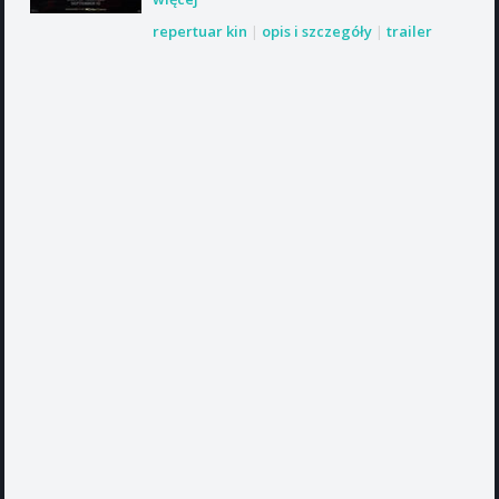
repertuar kin
|
opis i szczegóły
|
trailer