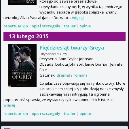
którego od zawsze prześladował
niewytłumaczalny pech, w wyniku tajemniczego
wypadku zapada w głęboką śpiączkę. Znany
neurolog Allan Pascal (Jamie Dornan),...
więcej
repertuar kin
|
opis i szczegóły
|
trailer
|
opinie
13 lutego 2015
Pięćdziesiąt twarzy Greya
Fifty Shades of Grey
Reżyseria: Sam Taylor-Johnson
Obsada: Dakota Johnson, Jamie Dornan, Jennifer
Ehle
Gatunek:
dramat
/
romans
Co jakiś czas pojawiają się na rynku utwory, które
z mocą sejsmicznej siły pobudzają nasze zmysły,
zaciekawiają nas i intrygują. Ta ogromna
popularność sprawia, że wystarczy tylko wspomnieć ich tytuł a...
więcej
repertuar kin
|
opis i szczegóły
|
trailer
|
opinie