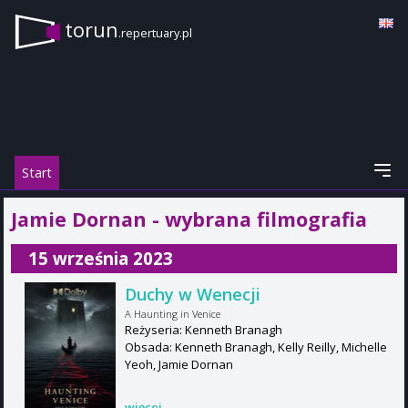
torun
.repertuary.pl
Start
Jamie Dornan - wybrana filmografia
15 września 2023
Duchy w Wenecji
A Haunting in Venice
Reżyseria: Kenneth Branagh
Obsada: Kenneth Branagh, Kelly Reilly, Michelle
Yeoh, Jamie Dornan
więcej