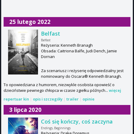
25 lutego 2022
Belfast
Belfast
Reżyseria: Kenneth Branagh
Obsada: Caitriona Balfe, Judi Dench, Jamie
Dornan
Za scenariusz i reżyserię odpowiedzialny jest
nominowany do Oscara® Kenneth Branagh.
To opowiedziana z humorem, niezwykle osobista opowieść o
dzieciństwie pewnego chłopca w czasie zgiełku późnych...
więcej
repertuar kin
|
opis i szczegóły
|
trailer
|
opinie
3 lipca 2020
Coś się kończy, coś zaczyna
Endings, Beginnings
Reżyseria: Drake Doremus