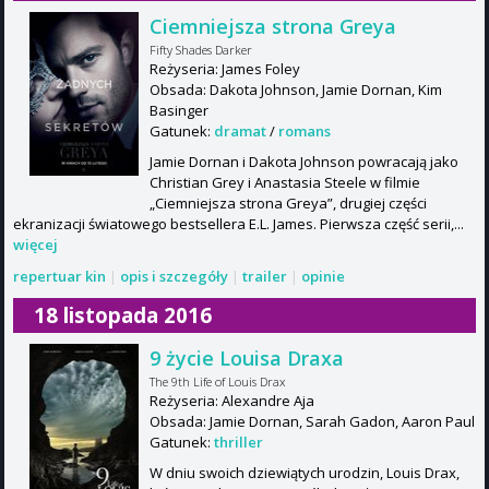
Ciemniejsza strona Greya
Fifty Shades Darker
Reżyseria: James Foley
Obsada: Dakota Johnson, Jamie Dornan, Kim
Basinger
Gatunek:
dramat
/
romans
Jamie Dornan i Dakota Johnson powracają jako
Christian Grey i Anastasia Steele w filmie
„Ciemniejsza strona Greya”, drugiej części
ekranizacji światowego bestsellera E.L. James. Pierwsza część serii,...
więcej
repertuar kin
|
opis i szczegóły
|
trailer
|
opinie
18 listopada 2016
9 życie Louisa Draxa
The 9th Life of Louis Drax
Reżyseria: Alexandre Aja
Obsada: Jamie Dornan, Sarah Gadon, Aaron Paul
Gatunek:
thriller
W dniu swoich dziewiątych urodzin, Louis Drax,