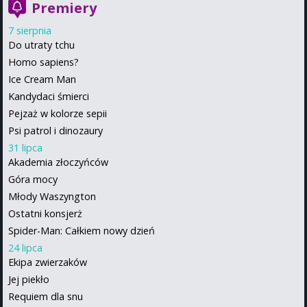
Premiery
7 sierpnia
Do utraty tchu
Homo sapiens?
Ice Cream Man
Kandydaci śmierci
Pejzaż w kolorze sepii
Psi patrol i dinozaury
31 lipca
Akademia złoczyńców
Góra mocy
Młody Waszyngton
Ostatni konsjerż
Spider-Man: Całkiem nowy dzień
24 lipca
Ekipa zwierzaków
Jej piekło
Requiem dla snu