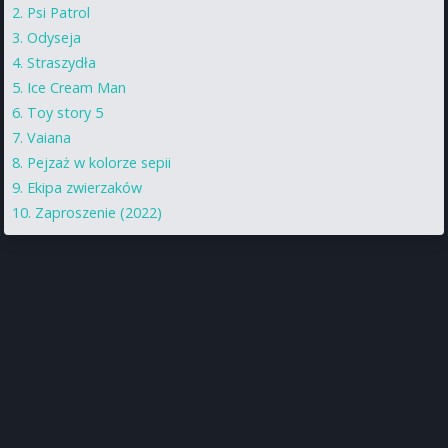
Psi Patrol
Odyseja
Straszydła
Ice Cream Man
Toy story 5
Vaiana
Pejzaż w kolorze sepii
Ekipa zwierzaków
Zaproszenie (2022)