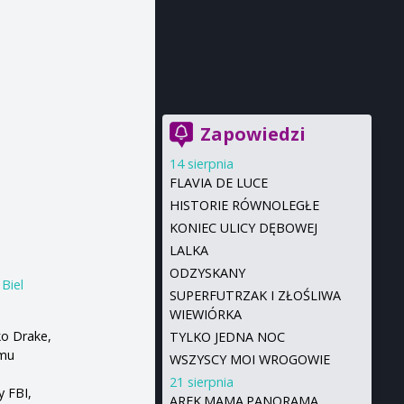
Zapowiedzi
14 sierpnia
FLAVIA DE LUCE
HISTORIE RÓWNOLEGŁE
KONIEC ULICY DĘBOWEJ
LALKA
ODZYSKANY
 Biel
SUPERFUTRZAK I ZŁOŚLIWA
WIEWIÓRKA
ko Drake,
TYLKO JEDNA NOC
 mu
WSZYSCY MOI WROGOWIE
21 sierpnia
y FBI,
AREK.MAMA.PANORAMA