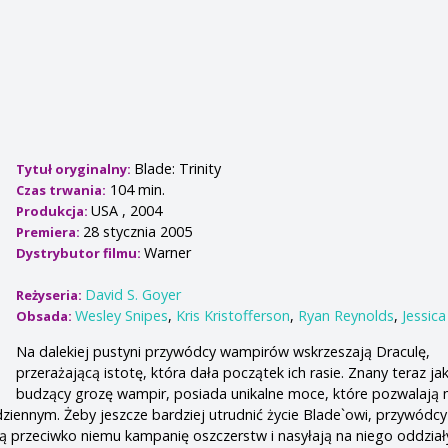
Blade: Trinity
Tytuł oryginalny:
104 min.
Czas trwania:
USA , 2004
Produkcja:
28 stycznia 2005
Premiera:
Warner
Dystrybutor filmu:
David S. Goyer
Reżyseria:
Wesley Snipes
,
Kris Kristofferson
,
Ryan Reynolds
,
Jessica
Obsada:
Na dalekiej pustyni przywódcy wampirów wskrzeszają Draculę,
przerażającą istotę, która dała początek ich rasie. Znany teraz ja
budzący grozę wampir, posiada unikalne moce, które pozwalają
ziennym. Żeby jeszcze bardziej utrudnić życie Blade`owi, przywódcy
 przeciwko niemu kampanię oszczerstw i nasyłają na niego oddział