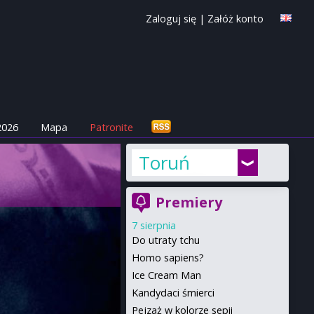
Zaloguj się
|
Załóż konto
2026
Mapa
Patronite
Toruń
Premiery
7 sierpnia
Do utraty tchu
Homo sapiens?
Ice Cream Man
Kandydaci śmierci
Pejzaż w kolorze sepii