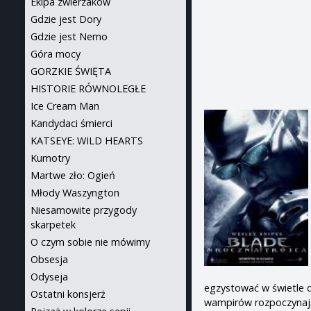
Ekipa zwierzaków
Gdzie jest Dory
Gdzie jest Nemo
Góra mocy
GORZKIE ŚWIĘTA
HISTORIE RÓWNOLEGŁE
Ice Cream Man
Kandydaci śmierci
KATSEYE: WILD HEARTS
Kumotry
Martwe zło: Ogień
Młody Waszyngton
Niesamowite przygody
skarpetek
O czym sobie nie mówimy
Obsesja
Odyseja
egzystować w świetle d
Ostatni konsjerż
wampirów rozpoczynają