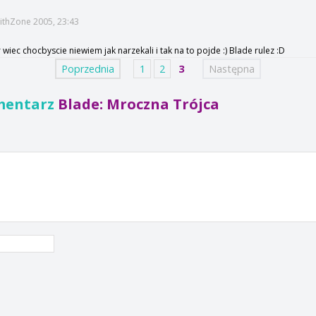
ithZone 2005, 23:43
wiec chocbyscie niewiem jak narzekali i tak na to pojde :) Blade rulez :D
Poprzednia
1
2
3
Następna
mentarz
Blade: Mroczna Trójca