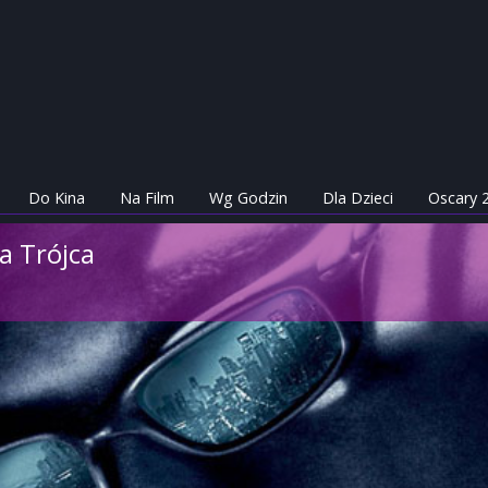
Do Kina
Na Film
Wg Godzin
Dla Dzieci
Oscary 
a Trójca