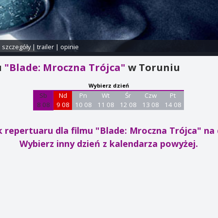
i szczegóły
|
trailer
|
opinie
u
"Blade: Mroczna Trójca"
w Toruniu
Wybierz dzień
Sb
Nd
Pn
Wt
Śr
Czw
Pt
8 08
9 08
10 08
11 08
12 08
13 08
14 08
 repertuaru dla filmu "Blade: Mroczna Trójca"
na 
Wybierz inny dzień z kalendarza powyżej.