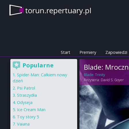
torun.repertuary.pl
Start
Premiery
Zapowiedzi
Popularne
Blade: Mroczn
Spider-Man: Całkiem nowy
Blade: Trinity
Reżyseria:
David S. Goyer
dzień
Psi Patrol
Straszydła
Odyseja
Ice Cream Man
Toy story 5
Vaiana