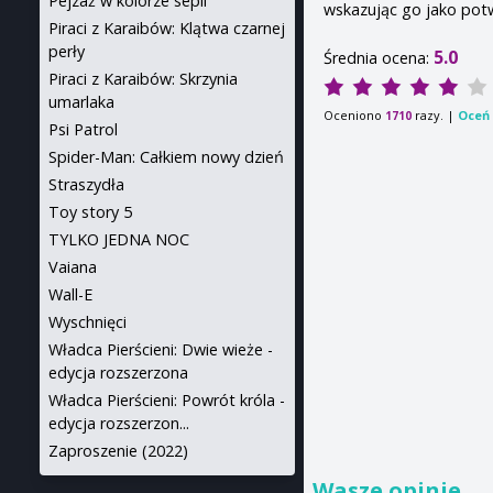
Pejzaż w kolorze sepii
wskazując go jako pot
Piraci z Karaibów: Klątwa czarnej
perły
5.0
Średnia ocena:
Piraci z Karaibów: Skrzynia
umarlaka
Oceniono
razy. |
Oceń 
1710
Psi Patrol
Spider-Man: Całkiem nowy dzień
Straszydła
Toy story 5
TYLKO JEDNA NOC
Vaiana
Wall-E
Wyschnięci
Władca Pierścieni: Dwie wieże -
edycja rozszerzona
Władca Pierścieni: Powrót króla -
edycja rozszerzon...
Zaproszenie (2022)
Wasze opinie