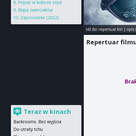
Pejzaż w kolorze sepii
Ekipa zwierzaków
Zaproszenie (2022)
Idź do:
repertuar kin
|
opis 
Repertuar film
Brak
Teraz w kinach
Backrooms. Bez wyjścia
Do utraty tchu