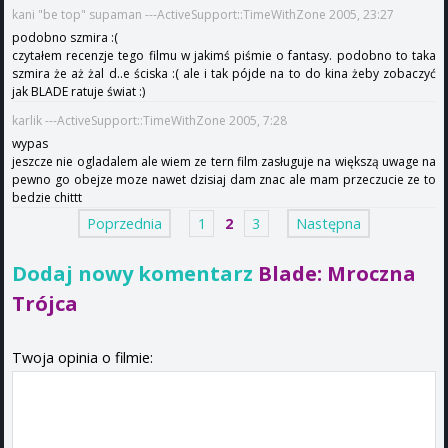
kani "be top" supaman ---ActiveSupport::TimeWithZone 2005, 23:27
podobno szmira :(
czytałem recenzje tego filmu w jakimś piśmie o fantasy. podobno to taka
szmira że aż żal d..e ściska :( ale i tak pójde na to do kina żeby zobaczyć
jak BLADE ratuje świat :)
karlik ---ActiveSupport::TimeWithZone 2005, 7:28
wypas
jeszcze nie ogladalem ale wiem ze tern film zasługuje na większą uwage na
pewno go obejze moze nawet dzisiaj dam znac ale mam przeczucie ze to
bedzie chittt
Poprzednia
1
2
3
Następna
Dodaj nowy komentarz
Blade: Mroczna
Trójca
Twoja opinia o filmie: