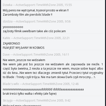
Dziwka ---ActiveSupport::TimeWithZone 2005, 15:55
Mój penis nie wytrzymał, trysnoł prosto w ekran !!
Zarombisty film ale pierdolić blade !!
dzidzia ---ActiveSupport::TimeWithZone 2005, 9:58
yoooooooooo
zaj.bisty filmik uwielbiam takie ale cóż polecam
KaMe ---ActiveSupport::TimeWithZone 2005, 22:21
ZAJABONGO
FILM JEST WYj.bANY W KOSMOS
Dave ---ActiveSupport::TimeWithZone 2005, 16:11
Nie wiem, jeszcze nie widziałem
Nie wiem jaki jest bo jeszcze nie widziałem ale zapowada sie nieźle. 1
część była świetna, 2 niezła a ta jeszcze nie wiem, musze sobie kupić albo
iść do kina...Nie wiem też dlaczego zmienili tytuł. Przecierz tytuł oryginalny
to Blade : Trinity czyli trójca. Nie ma tam słowa Dark czyli mroczny... :\
Blade's wife ---ActiveSupport::TimeWithZone 2005, 12:48
nnnnnnnnnnnuuuuuuuuuuuudddddd ddddaaaaaaaaaaaaaa
brak treści tylko walka i efekty (ale fajne)
Strzyga ---ActiveSupport::TimeWithZone 2005, 9:42
Wyleczyl mnie z bezsennosci