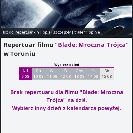
Idź do:
repertuar kin
|
opis i szczegóły
|
trailer
|
opinie
Repertuar filmu
"Blade: Mroczna Trójca"
w Toruniu
Wybierz dzień
Nd
Pn
Wt
Śr
Czw
Pt
Sb
9 08
10 08
11 08
12 08
13 08
14 08
15 08
Brak repertuaru dla filmu "Blade: Mroczna
Trójca"
na dziś.
Wybierz inny dzień z kalendarza powyżej.