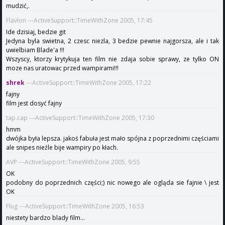
mudzić,.
Flavlon ---ActiveSupport::TimeWithZone 2005, 17:45
Ide dzisiaj, bedzie git
Jedyna byla swietna, 2 czesc niezla, 3 bedzie pewnie najgorsza, ale i tak
uwielbiam Blade'a !!!
Wszyscy, ktorzy krytykuja ten film nie zdaja sobie sprawy, ze tylko ON
moze nas uratowac przed wampirami!!!
shrek
---ActiveSupport::TimeWithZone 2005, 17:22
fajny
film jest dosyć fajny
tap.cap ---ActiveSupport::TimeWithZone 2005, 17:30
hmm
dwójka była lepsza. jakoś fabuła jest mało spójna z poprzednimi częściami
ale snipes nieźle bije wampiry po kłach.
AVP ---ActiveSupport::TimeWithZone 2005, 9:55
OK
podobny do poprzednich części;) nic nowego ale ogląda sie fajnie \ jest
OK
Flug ---ActiveSupport::TimeWithZone 2005, 16:53
niestety bardzo blady film...