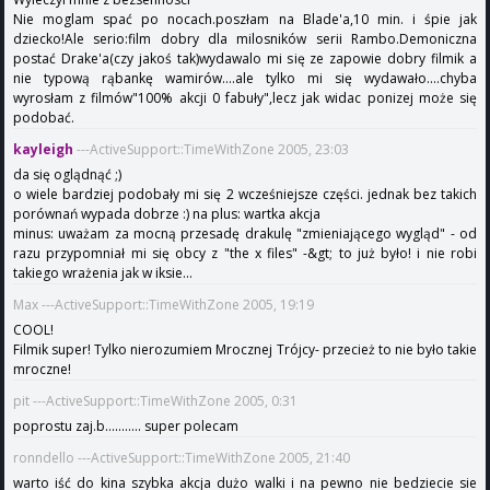
Nie moglam spać po nocach.poszłam na Blade'a,10 min. i śpie jak
dziecko!Ale serio:film dobry dla milosników serii Rambo.Demoniczna
postać Drake'a(czy jakoś tak)wydawalo mi się ze zapowie dobry filmik a
nie typową rąbankę wamirów....ale tylko mi się wydawało....chyba
wyrosłam z filmów"100% akcji 0 fabuły",lecz jak widac ponizej może się
podobać.
kayleigh
---ActiveSupport::TimeWithZone 2005, 23:03
da się oglądnąć ;)
o wiele bardziej podobały mi się 2 wcześniejsze części. jednak bez takich
porównań wypada dobrze :) na plus: wartka akcja
minus: uważam za mocną przesadę drakulę "zmieniającego wygląd" - od
razu przypomniał mi się obcy z "the x files" -&gt; to już było! i nie robi
takiego wrażenia jak w iksie...
Max ---ActiveSupport::TimeWithZone 2005, 19:19
COOL!
Filmik super! Tylko nierozumiem Mrocznej Trójcy- przecież to nie było takie
mroczne!
pit ---ActiveSupport::TimeWithZone 2005, 0:31
poprostu zaj.b........... super polecam
ronndello ---ActiveSupport::TimeWithZone 2005, 21:40
warto iść do kina szybka akcja dużo walki i na pewno nie bedziecie sie