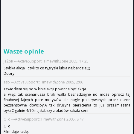
Wasze opinie
JeŻoR ---ActiveSupport::TimeWithZone 2005, 17:25
Szybka akcja ..czyli to co tygryski lubia najbardziej;))
Dobry
asp ---ActiveSupport::TimeWithZone 2005, 2:06
zawiodłem się bo w kinie akcji powinna być akcja
a więc tak scenariusza brak walki beznadziejne no może oprócz tej
finałowej fajnych pare motywów ale nagle po urywanych przez durne
bezsensowne dowcipy.A tak drużyna pierścienia to już prześmieszna
była.Ogólnie 4/10 najsłabszy z bladów zakała serii
O_o ---ActiveSupport::TimeWithZone 2005, 8:47
O_o
Film daje radę.