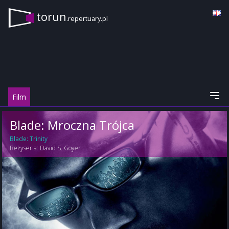
torun
.repertuary.pl
Film
Blade: Mroczna Trójca
Blade: Trinity
Reżyseria:
David S. Goyer