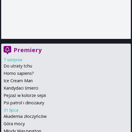
Premiery
7 sierpnia
Do utraty tchu
Homo sapiens?
Ice Cream Man
Kandydaci śmierci
Pejzaż w kolorze sepii
Psi patrol i dinozaury
31 lipca
Akademia złoczyńców
Góra mocy
Młody Waszyngton