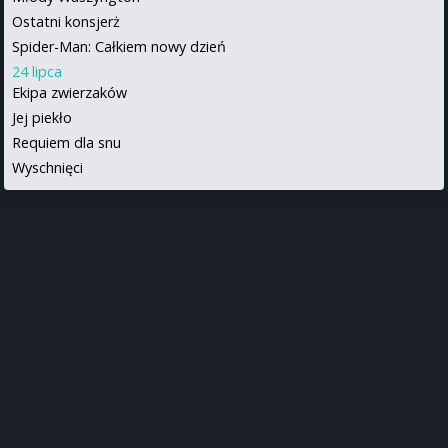
Ostatni konsjerż
Spider-Man: Całkiem nowy dzień
24 lipca
Ekipa zwierzaków
Jej piekło
Requiem dla snu
Wyschnięci