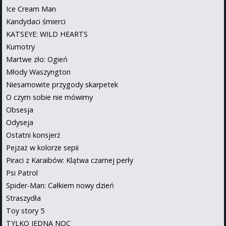
Ice Cream Man
Kandydaci śmierci
KATSEYE: WILD HEARTS
Kumotry
Martwe zło: Ogień
Młody Waszyngton
Niesamowite przygody skarpetek
O czym sobie nie mówimy
Obsesja
Odyseja
Ostatni konsjerż
Pejzaż w kolorze sepii
Piraci z Karaibów: Klątwa czarnej perły
Psi Patrol
Spider-Man: Całkiem nowy dzień
Straszydła
Toy story 5
TYLKO JEDNA NOC