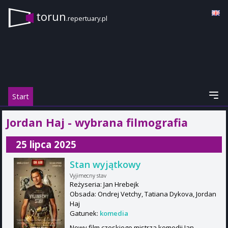
torun
.repertuary.pl
Start
Jordan Haj - wybrana filmografia
25 lipca 2025
Stan wyjątkowy
Vyjimecny stav
Reżyseria: Jan Hrebejk
Obsada: Ondrej Vetchy, Tatiana Dykova, Jordan
Haj
Gatunek:
komedia
Nowy film czeskiego mistrza komedii Jan