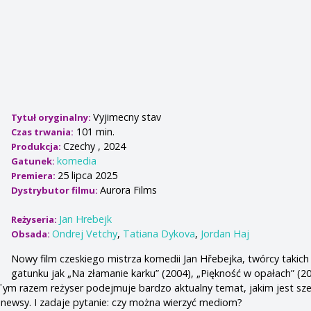
Vyjimecny stav
Tytuł oryginalny:
101 min.
Czas trwania:
Czechy , 2024
Produkcja:
komedia
Gatunek:
25 lipca 2025
Premiera:
Aurora Films
Dystrybutor filmu:
Jan Hrebejk
Reżyseria:
Ondrej Vetchy
,
Tatiana Dykova
,
Jordan Haj
Obsada:
Nowy film czeskiego mistrza komedii Jan Hřebejka, twórcy takich
gatunku jak „Na złamanie karku” (2004), „Piękność w opałach” (20
 Tym razem reżyser podejmuje bardzo aktualny temat, jakim jest sze
 newsy. I zadaje pytanie: czy można wierzyć mediom?