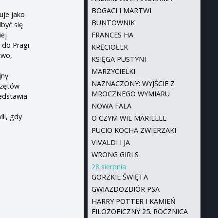
BOGACI I MARTWI
uje jako
BUNTOWNIK
być się
iej
FRANCES HA
 do Pragi.
KRĘCIOŁEK
two,
KSIĘGA PUSTYNI
MARZYCIELKI
jny
NAZNACZONY: WYJŚCIE Z
rzętów
MROCZNEGO WYMIARU
zedstawia
NOWA FALA
li, gdy
O CZYM WIE MARIELLE
PUCIO KOCHA ZWIERZAKI
VIVALDI I JA
WRONG GIRLS
28 sierpnia
GORZKIE ŚWIĘTA
GWIAZDOZBIÓR PSA
HARRY POTTER I KAMIEŃ
FILOZOFICZNY 25. ROCZNICA