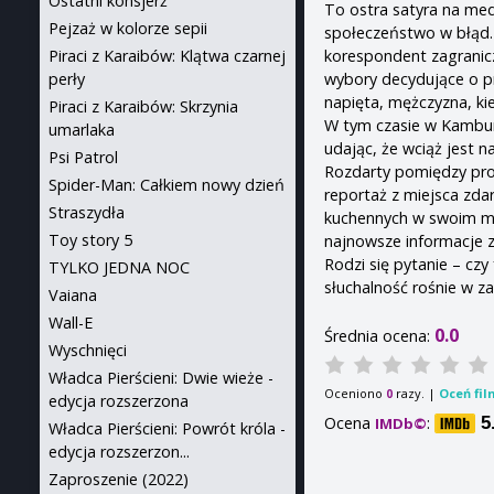
Ostatni konsjerż
To ostra satyra na me
Pejzaż w kolorze sepii
społeczeństwo w błąd. 
korespondent zagranic
Piraci z Karaibów: Klątwa czarnej
wybory decydujące o pr
perły
napięta, mężczyzna, kie
Piraci z Karaibów: Skrzynia
W tym czasie w Kambur
umarlaka
udając, że wciąż jest n
Psi Patrol
Rozdarty pomiędzy prob
Spider-Man: Całkiem nowy dzień
reportaż z miejsca zda
Straszydła
kuchennych w swoim mie
Toy story 5
najnowsze informacje z
Rodzi się pytanie – czy
TYLKO JEDNA NOC
słuchalność rośnie w 
Vaiana
Wall-E
0.0
Średnia ocena:
Wyschnięci
Władca Pierścieni: Dwie wieże -
Oceniono
razy. |
Oceń fil
0
edycja rozszerzona
Ocena
:
5
IMDb©
Władca Pierścieni: Powrót króla -
edycja rozszerzon...
Zaproszenie (2022)