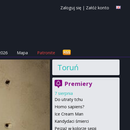
Zaloguj się
|
Załóż konto
2026
Mapa
Patronite
Toruń
Premiery
7 sierpnia
Do utraty tchu
Homo sapiens?
Ice Cream Man
Kandydaci śmierci
Pejzaż w kolorze sepii