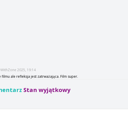
eWithZone 2025, 19:14
 filmu ale refleksja jest zatrważająca. Film super.
mentarz
Stan wyjątkowy