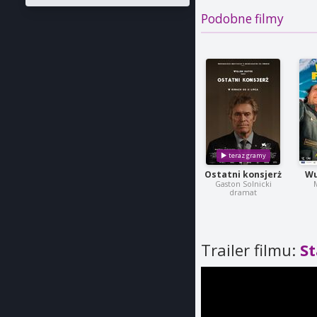
Podobne filmy
Ostatni konsjerż
Wu
Gaston Solnicki
dramat
Trailer filmu:
S