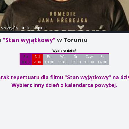
i szczegóły
|
trailer
|
opinie
u
"Stan wyjątkowy"
w Toruniu
Wybierz dzień
Sb
Nd
Pn
Wt
Śr
Czw
Pt
8 08
9 08
10 08
11 08
12 08
13 08
14 08
Brak repertuaru dla filmu "Stan wyjątkowy"
na dzi
Wybierz inny dzień z kalendarza powyżej.