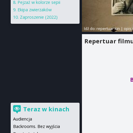
Pejzaż w kolorze sepii
Ekipa zwierzaków
Zaproszenie (2022)
Idź do:
repertuar kin
|
opis 
Repertuar film
Teraz w kinach
Audiencja
Backrooms. Bez wyjścia