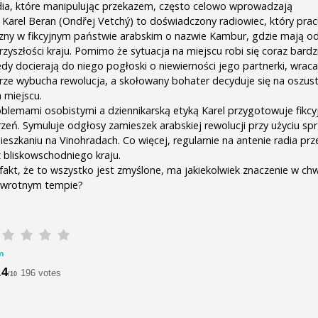
dia, które manipulując przekazem, często celowo wprowadzają
Karel Beran (Ondřej Vetchý) to doświadczony radiowiec, który prac
zny w fikcyjnym państwie arabskim o nazwie Kambur, gdzie mają od
zyszłości kraju. Pomimo że sytuacja na miejscu robi się coraz bardz
dy docierają do niego pogłoski o niewierności jego partnerki, wraca
ze wybucha rewolucja, a skołowany bohater decyduje się na oszus
a miejscu.
lemami osobistymi a dziennikarską etyką Karel przygotowuje fikcy
rzeń. Symuluje odgłosy zamieszek arabskiej rewolucji przy użyciu sp
szkaniu na Vinohradach. Co więcej, regularnie na antenie radia pr
 bliskowschodniego kraju.
 fakt, że to wszystko jest zmyślone, ma jakiekolwiek znaczenie w chwi
zawrotnym tempie?
m
.4
196 votes
/10