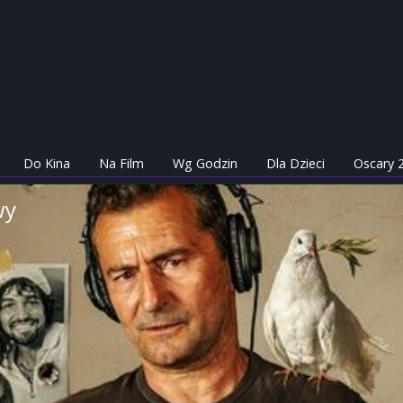
Do Kina
Na Film
Wg Godzin
Dla Dzieci
Oscary 
wy