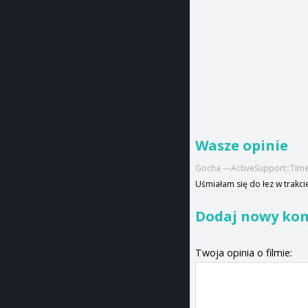
Wasze opinie
Gocha ---ActiveSupport::Tim
Uśmiałam się do łez w trakcie
Dodaj nowy ko
Twoja opinia o filmie: