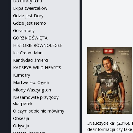
Do utraty tchu
Ekipa zwierzaków
Gdzie jest Dory
Gdzie jest Nemo
Góra mocy
GORZKIE ŚWIĘTA
HISTORIE RÓWNOLEGŁE
Ice Cream Man
Kandydaci śmierci
KATSEYE: WILD HEARTS
Kumotry
Martwe zło: Ogień
Młody Waszyngton
Niesamowite przygody
skarpetek
O czym sobie nie mówimy
Obsesja
„Nauczycielka” (2016).
Odyseja
dezinformacja czy fake