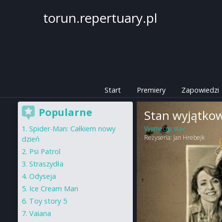
torun.repertuary.pl
Start
Premiery
Zapowiedzi
Popularne
Stan wyjątko
Spider-Man: Całkiem nowy
Vyjimecny stav
Reżyseria:
Jan Hrebejk
dzień
Psi Patrol
Straszydła
Odyseja
Ice Cream Man
Toy story 5
Vaiana