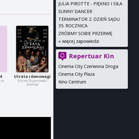
JULIA PIROTTE - PIĘKNO I SIŁA
SUNNY DANCER
TERMINATOR 2: DZIEŃ SĄDU
35. ROCZNICA
ZRÓBMY SOBIE PRZERWĘ
»
więcej zapowiedzi
Repertuar Kin
Cinema City Czerwona Droga
Cinema City Plaza
4
Utrata równowagi
rut
Korek Bojanowski
Kino Centrum
dramat