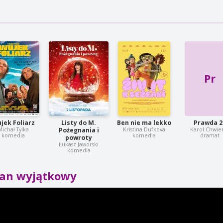
Pr
jek Foliarz
Listy do M.
Ben nie ma lekko
Prawda 2
Michał Tylka
Kristina Dufkova
Karol Chwie
Pożegnania i
komedia
komedia
dramat
powroty
Łukasz Jaworski
komedia
tan wyjątkowy