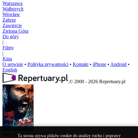
Warszawa
Wałbrzych
Wrocław
Zabrze
Zawiercie
Zielona Góra
Do góry
|
Filmy
|
Kina
O serwisie
•
Polityka prywatności
•
Kontakt
•
iPhone
•
Android
•
English
© 2000 - 2026 Repertuary.pl
300: Poczatek Imperium
Ta strona używa plików cookie do analizy ruchu i poprawy