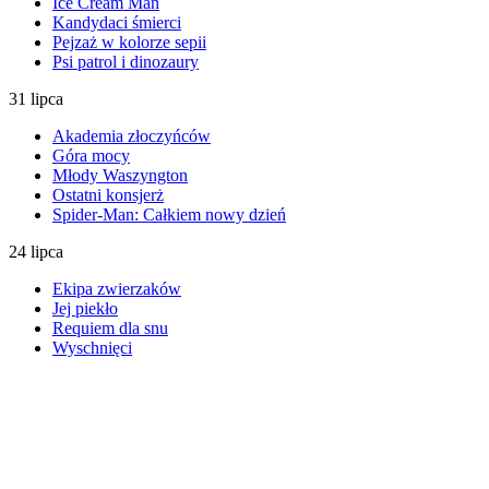
Ice Cream Man
Kandydaci śmierci
Pejzaż w kolorze sepii
Psi patrol i dinozaury
31 lipca
Akademia złoczyńców
Góra mocy
Młody Waszyngton
Ostatni konsjerż
Spider-Man: Całkiem nowy dzień
24 lipca
Ekipa zwierzaków
Jej piekło
Requiem dla snu
Wyschnięci