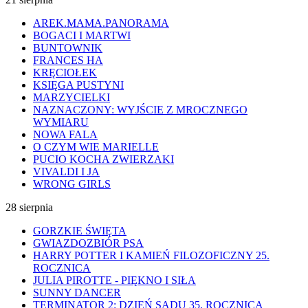
AREK.MAMA.PANORAMA
BOGACI I MARTWI
BUNTOWNIK
FRANCES HA
KRĘCIOŁEK
KSIĘGA PUSTYNI
MARZYCIELKI
NAZNACZONY: WYJŚCIE Z MROCZNEGO
WYMIARU
NOWA FALA
O CZYM WIE MARIELLE
PUCIO KOCHA ZWIERZAKI
VIVALDI I JA
WRONG GIRLS
28 sierpnia
GORZKIE ŚWIĘTA
GWIAZDOZBIÓR PSA
HARRY POTTER I KAMIEŃ FILOZOFICZNY 25.
ROCZNICA
JULIA PIROTTE - PIĘKNO I SIŁA
SUNNY DANCER
TERMINATOR 2: DZIEŃ SĄDU 35. ROCZNICA