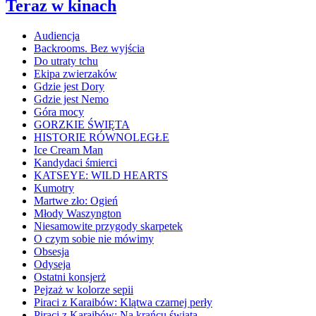
Teraz w kinach
Audiencja
Backrooms. Bez wyjścia
Do utraty tchu
Ekipa zwierzaków
Gdzie jest Dory
Gdzie jest Nemo
Góra mocy
GORZKIE ŚWIĘTA
HISTORIE RÓWNOLEGŁE
Ice Cream Man
Kandydaci śmierci
KATSEYE: WILD HEARTS
Kumotry
Martwe zło: Ogień
Młody Waszyngton
Niesamowite przygody skarpetek
O czym sobie nie mówimy
Obsesja
Odyseja
Ostatni konsjerż
Pejzaż w kolorze sepii
Piraci z Karaibów: Klątwa czarnej perły
Piraci z Karaibów: Na krańcu świata