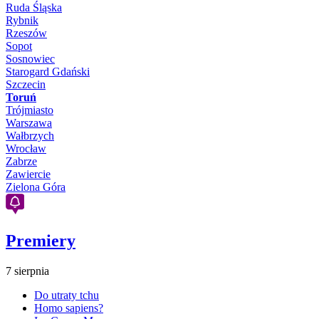
Ruda Śląska
Rybnik
Rzeszów
Sopot
Sosnowiec
Starogard Gdański
Szczecin
Toruń
Trójmiasto
Warszawa
Wałbrzych
Wrocław
Zabrze
Zawiercie
Zielona Góra
Premiery
7 sierpnia
Do utraty tchu
Homo sapiens?