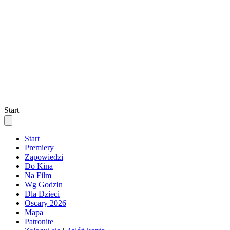
Start
Start
Premiery
Zapowiedzi
Do Kina
Na Film
Wg Godzin
Dla Dzieci
Oscary 2026
Mapa
Patronite