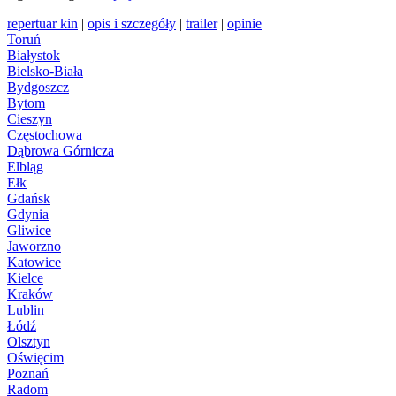
repertuar kin
|
opis i szczegóły
|
trailer
|
opinie
Toruń
Białystok
Bielsko-Biała
Bydgoszcz
Bytom
Cieszyn
Częstochowa
Dąbrowa Górnicza
Elbląg
Ełk
Gdańsk
Gdynia
Gliwice
Jaworzno
Katowice
Kielce
Kraków
Lublin
Łódź
Olsztyn
Oświęcim
Poznań
Radom