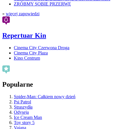
ZRÓBMY SOBIE PRZERWĘ
»
więcej zapowiedzi
Repertuar Kin
Cinema City Czerwona Droga
Cinema City Plaza
Kino Centrum
Popularne
Spider-Man: Całkiem nowy dzień
Psi Patrol
Straszydła
Odyseja
Ice Cream Man
Toy story 5
Vaiana