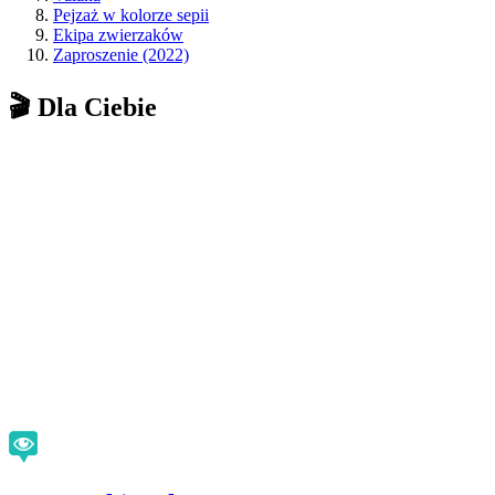
Pejzaż w kolorze sepii
Ekipa zwierzaków
Zaproszenie (2022)
🎬 Dla Ciebie