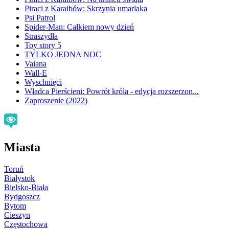
Piraci z Karaibów: Skrzynia umarlaka
Psi Patrol
Spider-Man: Całkiem nowy dzień
Straszydła
Toy story 5
TYLKO JEDNA NOC
Vaiana
Wall-E
Wyschnięci
Władca Pierścieni: Powrót króla - edycja rozszerzon...
Zaproszenie (2022)
Miasta
Toruń
Białystok
Bielsko-Biała
Bydgoszcz
Bytom
Cieszyn
Częstochowa