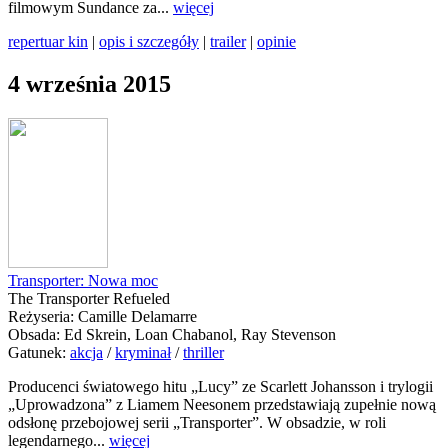
filmowym Sundance za...
więcej
repertuar kin
|
opis i szczegóły
|
trailer
|
opinie
4 września 2015
Transporter: Nowa moc
The Transporter Refueled
Reżyseria: Camille Delamarre
Obsada: Ed Skrein, Loan Chabanol, Ray Stevenson
Gatunek:
akcja
/
kryminał
/
thriller
Producenci światowego hitu „Lucy” ze Scarlett Johansson i trylogii
„Uprowadzona” z Liamem Neesonem przedstawiają zupełnie nową
odsłonę przebojowej serii „Transporter”. W obsadzie, w roli
legendarnego...
więcej