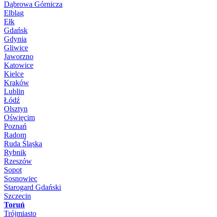
Dąbrowa Górnicza
Elbląg
Ełk
Gdańsk
Gdynia
Gliwice
Jaworzno
Katowice
Kielce
Kraków
Lublin
Łódź
Olsztyn
Oświęcim
Poznań
Radom
Ruda Śląska
Rybnik
Rzeszów
Sopot
Sosnowiec
Starogard Gdański
Szczecin
Toruń
Trójmiasto