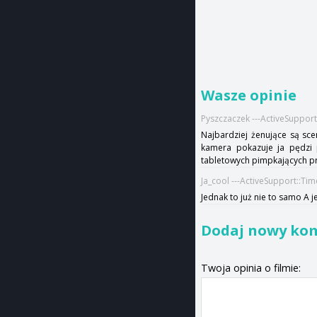
Wasze opinie
Pyszczaczek ---ActiveSuppor
Najbardziej żenujące są sc
kamera pokazuje ja pędzi 
tabletowych pimpkających prz
Ja_cool ---ActiveSupport::Ti
Jednak to już nie to samo A 
Dodaj nowy ko
Twoja opinia o filmie: