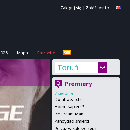
Zaloguj się
|
Załóż konto
2026
Mapa
Patronite
Toruń
Premiery
7 sierpnia
Do utraty tchu
Homo sapiens?
Ice Cream Man
Kandydaci śmierci
Pejzaż w kolorze sepii