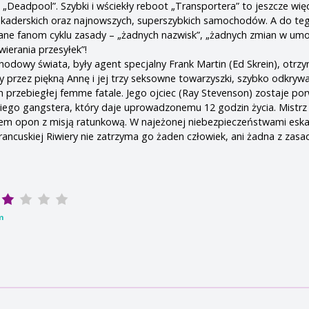
„Deadpool”. Szybki i wściekły reboot „Transportera” to jeszcze więce
kaderskich oraz najnowszych, superszybkich samochodów. A do te
ane fanom cyklu zasady – „żadnych nazwisk”, „żadnych zmian w umo
ierania przesyłek”!
hodowy świata, były agent specjalny Frank Martin (Ed Skrein), otrz
y przez piękną Annę i jej trzy seksowne towarzyszki, szybko odkrywa
h przebiegłej femme fatale. Jego ojciec (Ray Stevenson) zostaje po
iego gangstera, który daje uprowadzonemu 12 godzin życia. Mistrz
kiem opon z misją ratunkową. W najeżonej niebezpieczeństwami esk
ancuskiej Riwiery nie zatrzyma go żaden człowiek, ani żadna z zasa
m