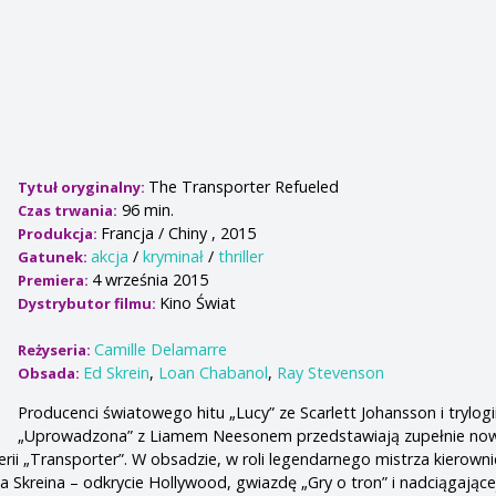
The Transporter Refueled
Tytuł oryginalny:
96 min.
Czas trwania:
Francja / Chiny , 2015
Produkcja:
akcja
/
kryminał
/
thriller
Gatunek:
4 września 2015
Premiera:
Kino Świat
Dystrybutor filmu:
Camille Delamarre
Reżyseria:
Ed Skrein
,
Loan Chabanol
,
Ray Stevenson
Obsada:
Producenci światowego hitu „Lucy” ze Scarlett Johansson i trylogi
„Uprowadzona” z Liamem Neesonem przedstawiają zupełnie no
rii „Transporter”. W obsadzie, w roli legendarnego mistrza kierowni
 Skreina – odkrycie Hollywood, gwiazdę „Gry o tron” i nadciągające