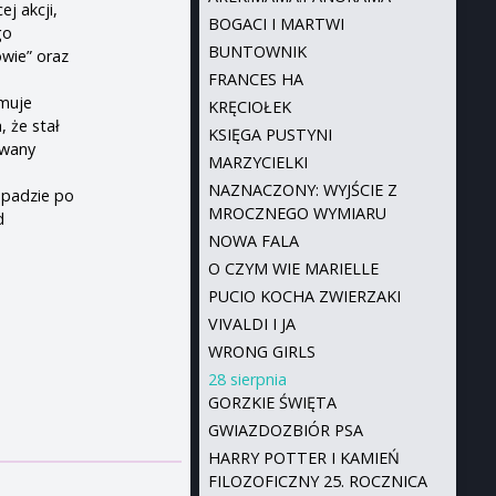
j akcji,
BOGACI I MARTWI
go
BUNTOWNIK
wie” oraz
FRANCES HA
ymuje
KRĘCIOŁEK
, że stał
KSIĘGA PUSTYNI
rwany
MARZYCIELKI
NAZNACZONY: WYJŚCIE Z
apadzie po
MROCZNEGO WYMIARU
d
NOWA FALA
O CZYM WIE MARIELLE
PUCIO KOCHA ZWIERZAKI
VIVALDI I JA
WRONG GIRLS
28 sierpnia
GORZKIE ŚWIĘTA
GWIAZDOZBIÓR PSA
HARRY POTTER I KAMIEŃ
FILOZOFICZNY 25. ROCZNICA