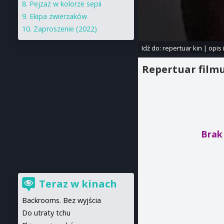
Pejzaż w kolorze sepii
Ekipa zwierzaków
Zaproszenie (2022)
Idź do:
repertuar kin
|
opis 
Repertuar film
Brak
Teraz w kinach
Backrooms. Bez wyjścia
Do utraty tchu