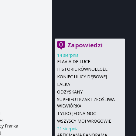
Zapowiedzi
14 sierpnia
FLAVIA DE LUCE
HISTORIE RÓWNOLEGŁE
KONIEC ULICY DĘBOWEJ
LALKA
ODZYSKANY
SUPERFUTRZAK I ZŁOŚLIWA
WIEWIÓRKA
i
TYLKO JEDNA NOC
wą
WSZYSCY MOI WROGOWIE
cy Franka
21 sierpnia
j
AREK.MAMA.PANORAMA