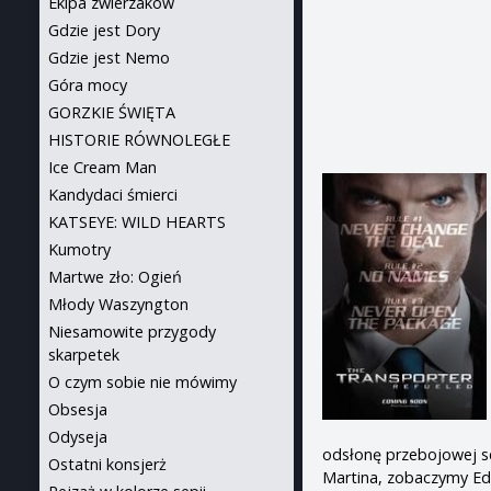
Ekipa zwierzaków
Gdzie jest Dory
Gdzie jest Nemo
Góra mocy
GORZKIE ŚWIĘTA
HISTORIE RÓWNOLEGŁE
Ice Cream Man
Kandydaci śmierci
KATSEYE: WILD HEARTS
Kumotry
Martwe zło: Ogień
Młody Waszyngton
Niesamowite przygody
skarpetek
O czym sobie nie mówimy
Obsesja
Odyseja
odsłonę przebojowej se
Ostatni konsjerż
Martina, zobaczymy Eda