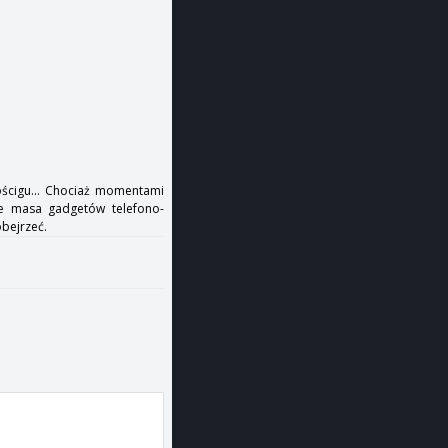
ościgu... Chociaż momentami
ie masa gadgetów telefono-
obejrzeć.