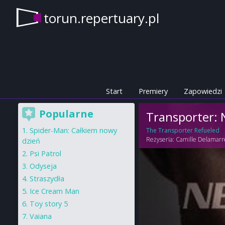
torun.repertuary.pl
Start
Premiery
Zapowiedzi
Popularne
Transporter:
Spider-Man: Całkiem nowy
The Transporter Refueled
Reżyseria:
Camille Delamarr
dzień
Psi Patrol
Odyseja
Straszydła
Ice Cream Man
Toy story 5
Vaiana