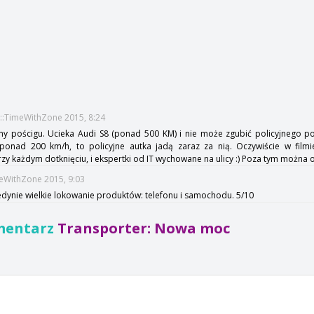
t::TimeWithZone 2015, 8:24
eny pościgu. Ucieka Audi S8 (ponad 500 KM) i nie może zgubić policyjnego p
ponad 200 km/h, to policyjne autka jadą zaraz za nią. Oczywiście w film
y każdym dotknięciu, i ekspertki od IT wychowane na ulicy :) Poza tym można 
meWithZone 2015, 9:03
jedynie wielkie lokowanie produktów: telefonu i samochodu. 5/10
mentarz
Transporter: Nowa moc