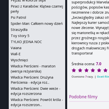
Pejzaż w kolorze sepii
superprodukcji Marvela 
Piraci z Karaibów: Klątwa czarnej
pościgów, popisów kas
perły
niezmienne i dobrze zn
„bezwzględny zakaz otw
Psi Patrol
Najlepszy kurier samoc
Spider-Man: Całkiem nowy dzień
nowe zlecenie. Wynajęt
Straszydła
się marionetką w rękac
Toy story 5
przez groźnego rosyjsk
TYLKO JEDNA NOC
kierownicy rusza z pis
Vaiana
drogach malowniczej Fr
transportera!
Wall-E
Wyschnięci
7.0
Średnia ocena:
Władca Pierścieni - maraton
(wersja reżyserska)
Oceniono
razy. |
Oceń fil
7
Władca Pierścieni: Drużyna
Pierścienia - edycja roz...
Władca Pierścieni: Dwie wieże -
edycja rozszerzona
Podobne filmy
Władca Pierścieni: Powrót króla -
edycja rozszerzon...