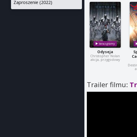
Zaproszenie (2022)
Odyseja
S
Christopher Nolan
Ca
akcja, przygodowy
Desti
a
Trailer filmu:
T