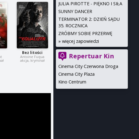
JULIA PIROTTE - PIĘKNO I SIŁA
SUNNY DANCER
TERMINATOR 2: DZIEŃ SĄDU
35. ROCZNICA
ZRÓBMY SOBIE PRZERWĘ
»
więcej zapowiedzi
i
Bez litości
Repertuar Kin
at
Antoine Fuqua
nał
akcja, kryminał
Cinema City Czerwona Droga
Cinema City Plaza
Kino Centrum