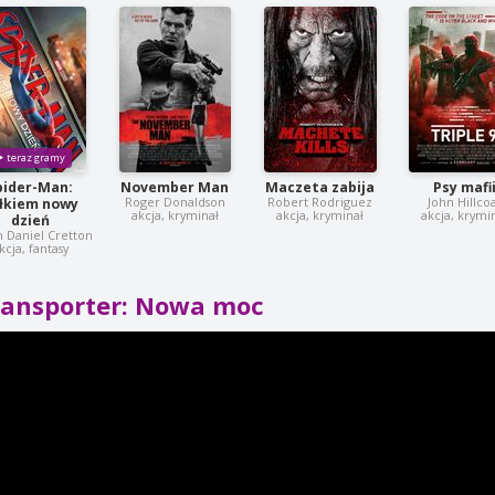
pider-Man:
November Man
Maczeta zabija
Psy mafi
Roger Donaldson
Robert Rodriguez
John Hillco
łkiem nowy
akcja, kryminał
akcja, kryminał
akcja, krymi
dzień
n Daniel Cretton
kcja, fantasy
ransporter: Nowa moc