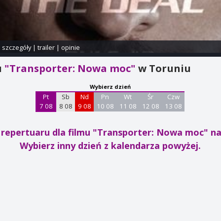
i szczegóły
|
trailer
|
opinie
u
"Transporter: Nowa moc"
w Toruniu
Wybierz dzień
Pt
Sb
Nd
Pn
Wt
Śr
Czw
7 08
8 08
9 08
10 08
11 08
12 08
13 08
 repertuaru dla filmu "Transporter: Nowa moc"
na
Wybierz inny dzień z kalendarza powyżej.