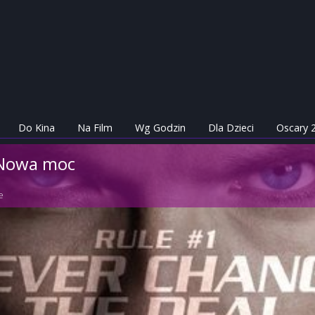
Do Kina
Na Film
Wg Godzin
Dla Dzieci
Oscary 
 Nowa moc
e