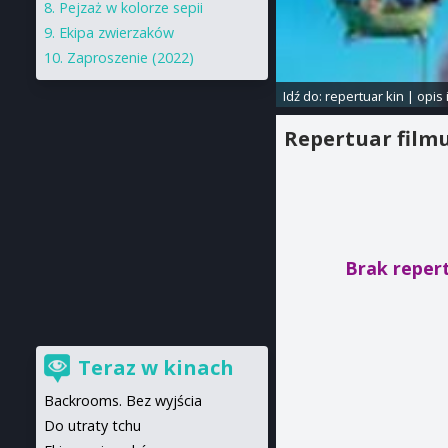
Pejzaż w kolorze sepii
Ekipa zwierzaków
Zaproszenie (2022)
Idź do:
repertuar kin
|
opis 
Repertuar film
Brak reper
Teraz w kinach
Backrooms. Bez wyjścia
Do utraty tchu