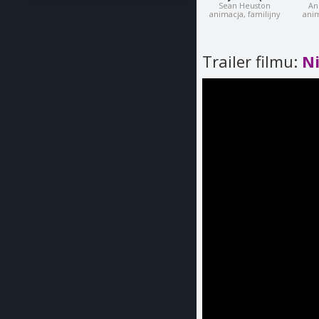
Sean Heuston
An
animacja, familijny
ani
Trailer filmu:
N