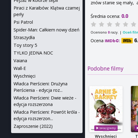
Pejzaż w kolorze sepii
znów stanie się mały, 
Piraci z Karaibów: Klątwa czarnej
perły
0.0
Średnia ocena:
Psi Patrol
Spider-Man: Całkiem nowy dzień
Oceniono
razy. |
Oceń fil
0
Straszydła
Ocena
:
6
IMDb©
Toy story 5
TYLKO JEDNA NOC
Vaiana
Podobne filmy
Wall-E
Wyschnięci
Władca Pierścieni: Drużyna
Pierścienia - edycja roz...
Władca Pierścieni: Dwie wieże -
edycja rozszerzona
Władca Pierścieni: Powrót króla -
edycja rozszerzon...
Zaproszenie (2022)
Wyschnięci
T