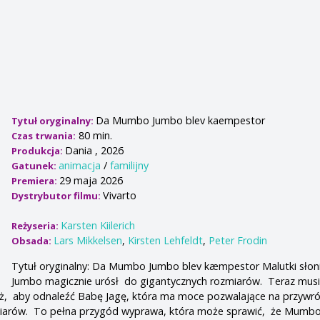
Da Mumbo Jumbo blev kaempestor
Tytuł oryginalny:
80 min.
Czas trwania:
Dania , 2026
Produkcja:
animacja
/
familijny
Gatunek:
29 maja 2026
Premiera:
Vivarto
Dystrybutor filmu:
Karsten Kiilerich
Reżyseria:
Lars Mikkelsen
,
Kirsten Lehfeldt
,
Peter Frodin
Obsada:
Tytuł oryginalny: Da Mumbo Jumbo blev kæmpestor Malutki sło
Jumbo magicznie urósł do gigantycznych rozmiarów. Teraz musi
ż, aby odnaleźć Babę Jagę, która ma moce pozwalające na przywró
miarów. To pełna przygód wyprawa, która może sprawić, że Mumb