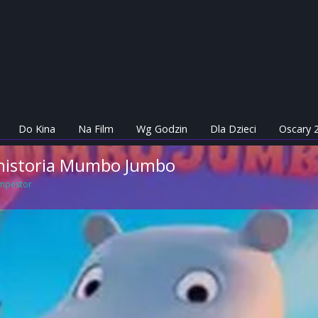
Do Kina
Na Film
Wg Godzin
Dla Dzieci
Oscary 
historia Mumbo Jumbo
mpestor