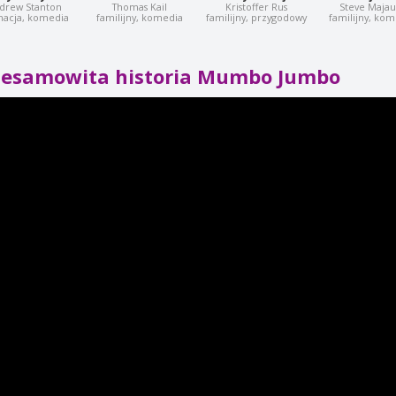
drew Stanton
Thomas Kail
Kristoffer Rus
Steve Majau
macja, komedia
familijny, komedia
familijny, przygodowy
familijny, ko
iesamowita historia Mumbo Jumbo