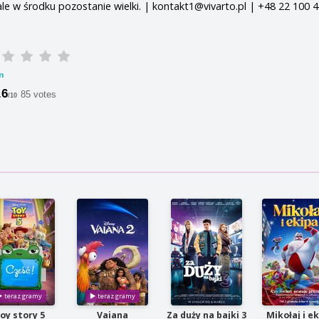
ale w środku pozostanie wielki. | kontakt1@vivarto.pl | +48 22 100 
m
.6
85 votes
/10
oy story 5
Vaiana
Za duży na bajki 3
Mikołaj i e