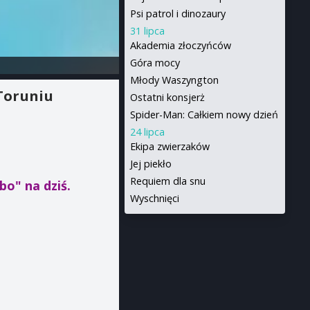
Psi patrol i dinozaury
31 lipca
Akademia złoczyńców
Góra mocy
Młody Waszyngton
Toruniu
Ostatni konsjerż
Spider-Man: Całkiem nowy dzień
24 lipca
Ekipa zwierzaków
Jej piekło
Requiem dla snu
mbo"
na dziś.
Wyschnięci