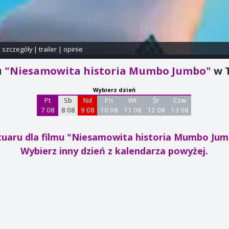
i szczegóły
|
trailer
|
opinie
u
"Niesamowita historia Mumbo Jumbo"
w 
Wybierz dzień
Pt
Sb
Nd
Pn
Wt
Śr
Czw
7 08
8 08
9 08
10 08
11 08
12 08
13 08
tuaru dla filmu "Niesamowita historia Mumbo Ju
Wybierz inny dzień z kalendarza powyżej.