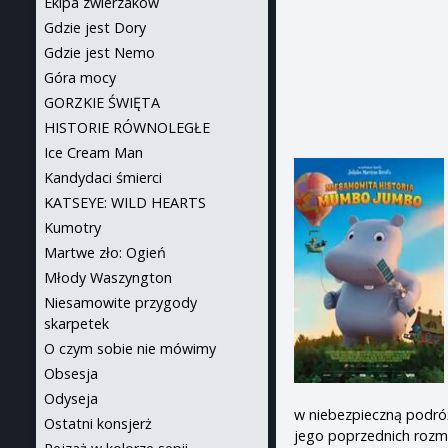
Ekipa zwierzaków
Gdzie jest Dory
Gdzie jest Nemo
Góra mocy
GORZKIE ŚWIĘTA
HISTORIE RÓWNOLEGŁE
Ice Cream Man
Kandydaci śmierci
KATSEYE: WILD HEARTS
Kumotry
Martwe zło: Ogień
Młody Waszyngton
Niesamowite przygody
skarpetek
O czym sobie nie mówimy
Obsesja
Odyseja
w niebezpieczną podró
Ostatni konsjerż
jego poprzednich roz