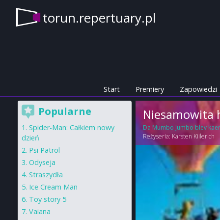
torun.repertuary.pl
Start
Premiery
Zapowiedzi
Popularne
Niesamowita 
Spider-Man: Całkiem nowy
Da Mumbo Jumbo blev kae
Reżyseria:
Karsten Kiilerich
dzień
Psi Patrol
Odyseja
Straszydła
Ice Cream Man
Toy story 5
Vaiana