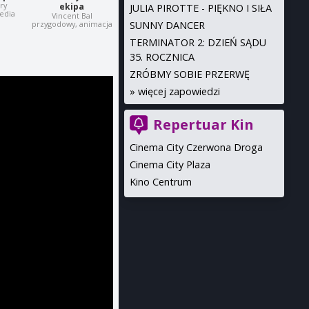
ry
ekipa
JULIA PIROTTE - PIĘKNO I SIŁA
media
Vincent Bal
SUNNY DANCER
przygodowy, animacja
TERMINATOR 2: DZIEŃ SĄDU
35. ROCZNICA
ZRÓBMY SOBIE PRZERWĘ
»
więcej zapowiedzi
Repertuar Kin
Cinema City Czerwona Droga
Cinema City Plaza
Kino Centrum