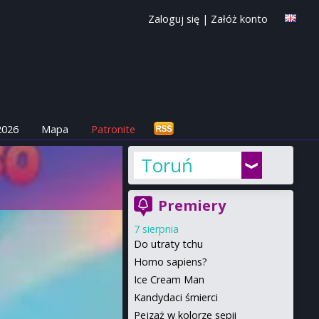
Zaloguj się
|
Załóż konto
2026
Mapa
Patronite
Toruń
Premiery
7 sierpnia
Do utraty tchu
Homo sapiens?
Ice Cream Man
Kandydaci śmierci
Pejzaż w kolorze sepii