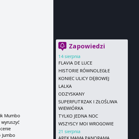
Zapowiedzi
14 sierpnia
FLAVIA DE LUCE
HISTORIE RÓWNOLEGŁE
KONIEC ULICY DĘBOWEJ
LALKA
ODZYSKANY
SUPERFUTRZAK I ZŁOŚLIWA
WIEWIÓRKA
nik Mumbo
TYLKO JEDNA NOC
 wyruszyć
WSZYSCY MOI WROGOWIE
cenie
21 sierpnia
o Jumbo
AREK.MAMA.PANORAMA