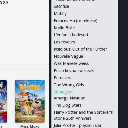
45 89
Sacrifice
Mutiny
Frances Ha (re-release)
Krolle Bolle
L'enfant du desert
Les reveurs
Insidious: Out of the Further
Nouvelle Vague
Was Marielle weiss
Pucio kocha zwierzaki
Primavera
The Wrong Girls
28 August
Amarga Navidad
The Dog Stars
Harry Potter and the Sorcerer's
Stone 25th Annivers
Julia Pirotte - piękno i siła
us
Miss Moxy