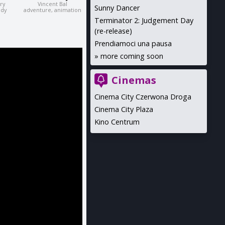
ry
Vincent Bal
Sunny Dancer
edy
adventure, animation
Terminator 2: Judgement Day
(re-release)
Prendiamoci una pausa
»
more coming soon
Cinemas
Cinema City Czerwona Droga
Cinema City Plaza
Kino Centrum