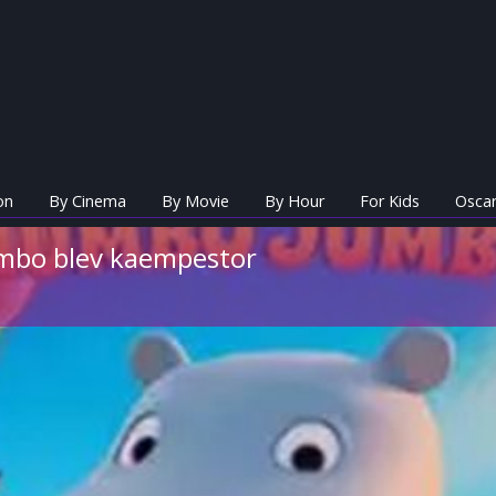
on
By Cinema
By Movie
By Hour
For Kids
Oscar
bo blev kaempestor