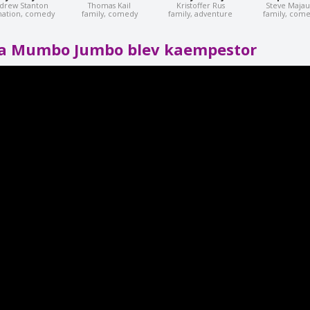
drew Stanton
Thomas Kail
Kristoffer Rus
Steve Majau
ation, comedy
family, comedy
family, adventure
family, com
a Mumbo Jumbo blev kaempestor