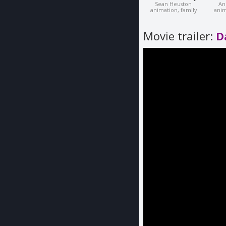
Sean Heuston
An
animation, family
anim
Movie trailer:
D