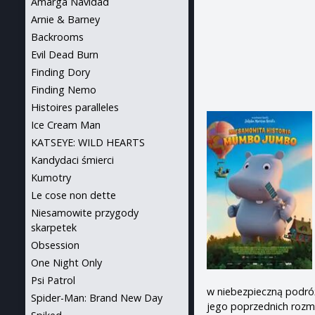
Amarga Navidad
Arnie & Barney
Backrooms
Evil Dead Burn
Finding Dory
Finding Nemo
Histoires paralleles
Ice Cream Man
KATSEYE: WILD HEARTS
Kandydaci śmierci
Kumotry
Le cose non dette
Niesamowite przygody
skarpetek
Obsession
One Night Only
Psi Patrol
w niebezpieczną podró
Spider-Man: Brand New Day
jego poprzednich roz