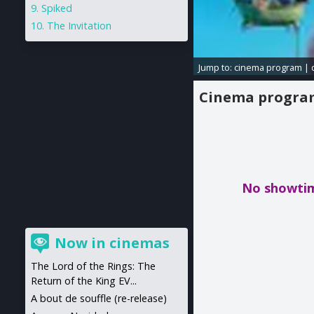
Spiked
The Invitation
Jump to:
cinema program
|
Cinema progr
No showti
Now in cinemas
The Lord of the Rings: The
Return of the King EV...
A bout de souffle (re-release)