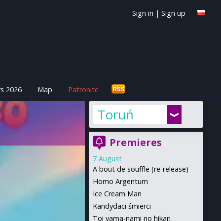
Sign in
|
Sign up
s 2026
Map
Patronite
Toruń
Premieres
7 August
A bout de souffle (re-release)
Homo Argentum
Ice Cream Man
Kandydaci śmierci
Toi yama-nami no hikari