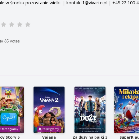
ale w środku pozostanie wielki. | kontakt1@vivarto.pl | +48 22 100 
85 votes
/10
oy Story 5
Vaiana
Za duży na bajki 3
SuperKla