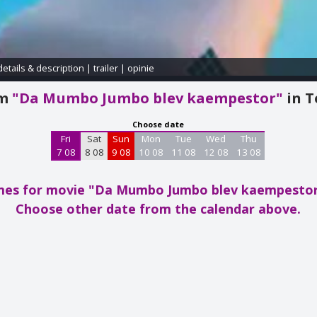
details & description
|
trailer
|
opinie
am
"Da Mumbo Jumbo blev kaempestor"
in 
Choose date
Fri
Sat
Sun
Mon
Tue
Wed
Thu
7 08
8 08
9 08
10 08
11 08
12 08
13 08
mes for movie "Da Mumbo Jumbo blev kaempesto
Choose other date from the calendar above.