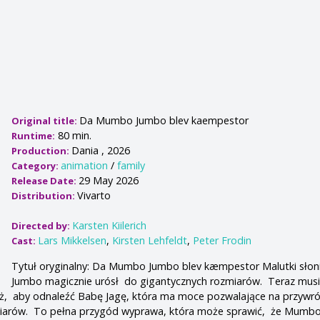
Da Mumbo Jumbo blev kaempestor
Original title:
80 min.
Runtime:
Dania , 2026
Production:
animation
/
family
Category:
29 May 2026
Release Date:
Vivarto
Distribution:
Karsten Kiilerich
Directed by:
Lars Mikkelsen
,
Kirsten Lehfeldt
,
Peter Frodin
Cast:
Tytuł oryginalny: Da Mumbo Jumbo blev kæmpestor Malutki sło
Jumbo magicznie urósł do gigantycznych rozmiarów. Teraz musi
ż, aby odnaleźć Babę Jagę, która ma moce pozwalające na przywró
miarów. To pełna przygód wyprawa, która może sprawić, że Mumb