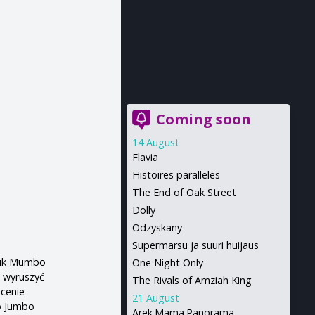
Coming soon
14 August
Flavia
Histoires paralleles
The End of Oak Street
Dolly
Odzyskany
Supermarsu ja suuri huijaus
nik Mumbo
One Night Only
 wyruszyć
The Rivals of Amziah King
cenie
21 August
o Jumbo
Arek.Mama.Panorama