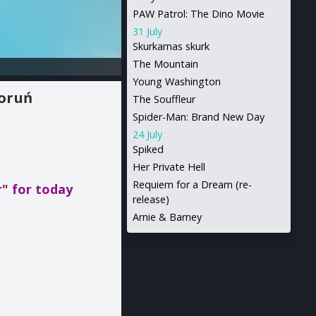
PAW Patrol: The Dino Movie
31 July
Skurkarnas skurk
The Mountain
Young Washington
Toruń
The Souffleur
Spider-Man: Brand New Day
24 July
Spiked
Her Private Hell
Requiem for a Dream (re-
r"
for today
release)
Arnie & Barney