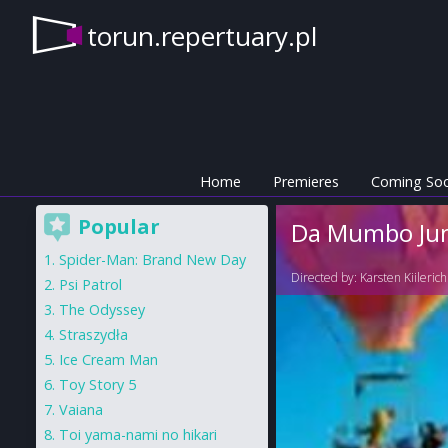
torun.repertuary.pl
Home
Premieres
Coming So
Popular
Da Mumbo Jum
Spider-Man: Brand New Day
Directed by:
Karsten Kiilerich
Psi Patrol
The Odyssey
Straszydła
Ice Cream Man
Toy Story 5
Vaiana
Toi yama-nami no hikari