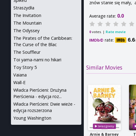
Spiked
znów stanie się mały, 
Straszydła
0.0
The Invitation
Average rate:
The Mountain
The Odyssey
votes. |
Rate movie
0
The Pirates of the Caribbean:
rate:
6.6
IMDb©
The Curse of the Blac
The Souffleur
Toi yama-nami no hikari
Similar Movies
Toy Story 5
Vaiana
Wall-E
Władca Pierścieni: Drużyna
Pierścienia - edycja roz...
Władca Pierścieni: Dwie wieże -
edycja rozszerzona
Young Washington
Arnie & Barney
T