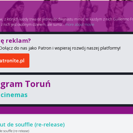
mów, z których każdy trwa od jednej do dwunastu minut. W każdym z nich Guillermo Fr
z nich jest osobnym dziełem, ale suma...
more about movie
ię reklam?
Dołącz do nas jako Patron i wspieraj rozwój naszej platformy!
ogram Toruń
 cinemas
ut de souffle (re-release)
e souffle (re-release)