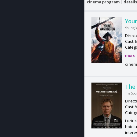
cinema program
|
detail
You
Young 
Direct
Cast: 
Categ
more
cinem
The 
The Sou
Direct
Cast: 
Categ
Luciu
hotelu
intere