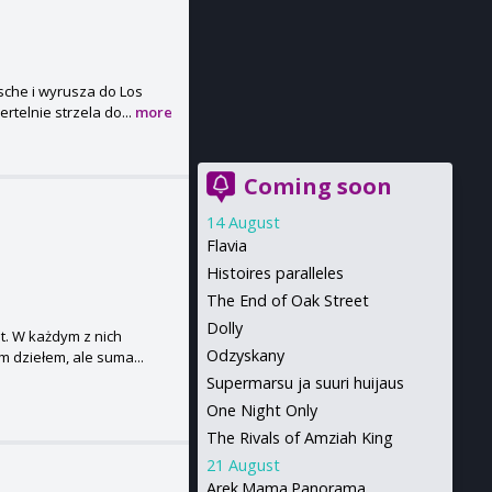
sche i wyrusza do Los
rtelnie strzela do...
more
Coming soon
14 August
Flavia
Histoires paralleles
The End of Oak Street
Dolly
ut. W każdym z nich
Odzyskany
m dziełem, ale suma...
Supermarsu ja suuri huijaus
One Night Only
The Rivals of Amziah King
21 August
Arek.Mama.Panorama