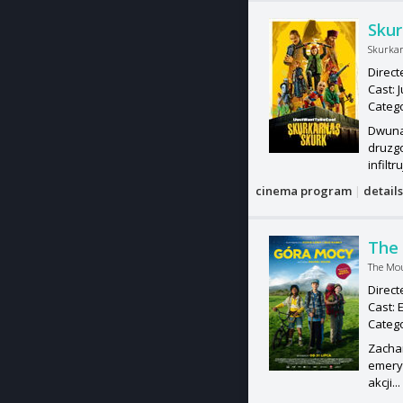
Skur
Skurkar
Direct
Cast: 
Categ
Dwunas
druzg
infiltru
cinema program
|
detail
The
The Mo
Direct
Cast: 
Categ
Zacha
emeryt
akcji..