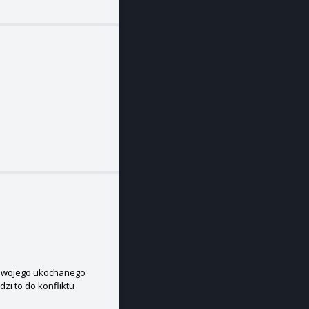
 swojego ukochanego
zi to do konfliktu