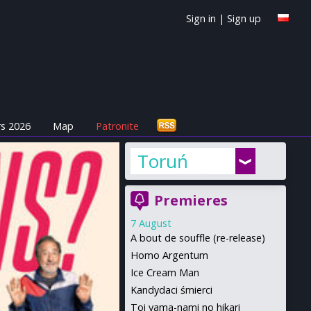
Sign in
|
Sign up
s 2026
Map
Patronite
Toruń
Premieres
7 August
A bout de souffle (re-release)
Homo Argentum
Ice Cream Man
Kandydaci śmierci
Toi yama-nami no hikari