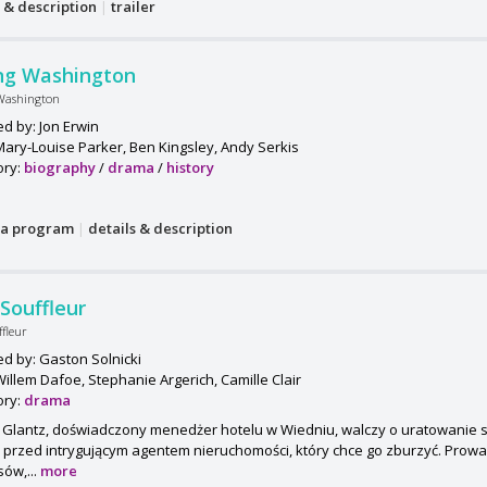
s & description
|
trailer
ng Washington
Washington
ed by: Jon Erwin
Mary-Louise Parker, Ben Kingsley, Andy Serkis
ory:
biography
/
drama
/
history
a program
|
details & description
Souffleur
ffleur
ed by: Gaston Solnicki
Willem Dafoe, Stephanie Argerich, Camille Clair
ory:
drama
s Glantz, doświadczony menedżer hotelu w Wiedniu, walczy o uratowanie
 przed intrygującym agentem nieruchomości, który chce go zburzyć. Prowad
sów,...
more