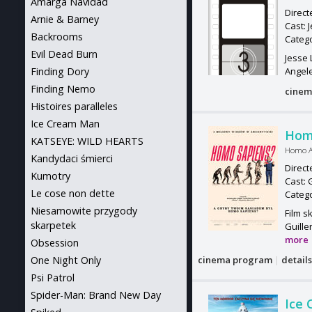
Amarga Navidad
Direct
Arnie & Barney
Cast: 
Backrooms
Categ
Evil Dead Burn
Jesse 
Finding Dory
Angele
Finding Nemo
cinem
Histoires paralleles
Ice Cream Man
Hom
KATSEYE: WILD HEARTS
Homo 
Kandydaci śmierci
Direct
Kumotry
Cast: 
Le cose non dette
Categ
Niesamowite przygody
Film s
skarpetek
Guille
more
Obsession
One Night Only
cinema program
|
detail
Psi Patrol
Spider-Man: Brand New Day
Ice