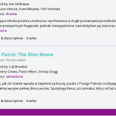
ed by: Kei Ishikawa
Suzu Hirose, Fumi Nikaido, Yoh Yoshida
ory:
drama
jąca młoda pisarka urodzona i wychowana w Anglii postanawia prześledzić
w powojennym Nagasaki. Jednak niewyjaśnione samobójstwo jej starszej s
more
s & description
|
trailer
Patrol: The Dino Movie
rol: The Dino Movie
ed by: Cal Brunker
Terry Crews, Paris Hilton, Snoop Dogg
ory:
adventure
, jak ich statek wpada w tajemniczą burzę, psiaki z Psiego Patrolu rozbijaj
alnej wyspie pełnej dinozaurów. Spotykają Rexa, szczeniaka, który od lat utk
s & description
|
trailer