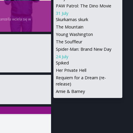
PAW Patrol: The Dino Movie
31 July
ancella wciela się w
Skurkarnas skurk
The Mountain
Young Washington
The Souffleur
Spider-Man: Brand New Day
24 July
Spiked
Her Private Hell
Requiem for a Dream (re-
release)
Arnie & Barney