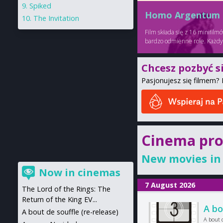
Spiked
Homo Argentum
The Invitation
Film składa się z 16 minifil
bardzo odmienne role. Każdy 
Chcesz pozbyć s
Pasjonujesz się filmem? 
Cinema pr
New movies in
Now in cinemas
7 August 2026
The Lord of the Rings: The
Return of the King EV...
A bo
A bout de souffle (re-release)
A bout d