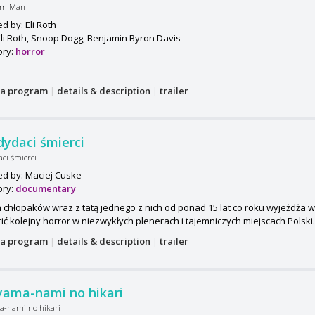
eam Man
ed by: Eli Roth
Eli Roth, Snoop Dogg, Benjamin Byron Davis
ory:
horror
a program
|
details & description
|
trailer
ydaci śmierci
ci śmierci
ed by: Maciej Cuske
ory:
documentary
 chłopaków wraz z tatą jednego z nich od ponad 15 lat co roku wyjeżdża 
ić kolejny horror w niezwykłych plenerach i tajemniczych miejscach Polski. 
a program
|
details & description
|
trailer
yama-nami no hikari
a-nami no hikari