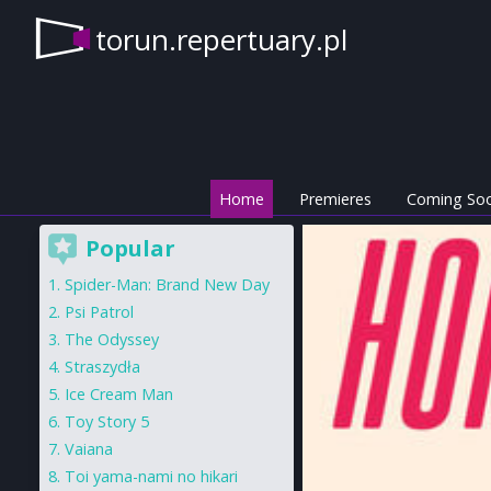
torun.repertuary.pl
Home
Premieres
Coming So
Popular
Spider-Man: Brand New Day
Psi Patrol
The Odyssey
Straszydła
Ice Cream Man
Toy Story 5
Vaiana
Toi yama-nami no hikari