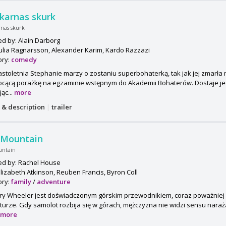
karnas skurk
nas skurk
ed by: Alain Darborg
Julia Ragnarsson, Alexander Karim, Kardo Razzazi
ory:
comedy
toletnia Stephanie marzy o zostaniu superbohaterką, tak jak jej zmarła 
ocącą porażkę na egzaminie wstępnym do Akademii Bohaterów. Dostaje je
jąc...
more
s & description
|
trailer
 Mountain
untain
ed by: Rachel House
Elizabeth Atkinson, Reuben Francis, Byron Coll
ory:
family
/
adventure
ry Wheeler jest doświadczonym górskim przewodnikiem, coraz poważniej
urze. Gdy samolot rozbija się w górach, mężczyzna nie widzi sensu nara
.
more