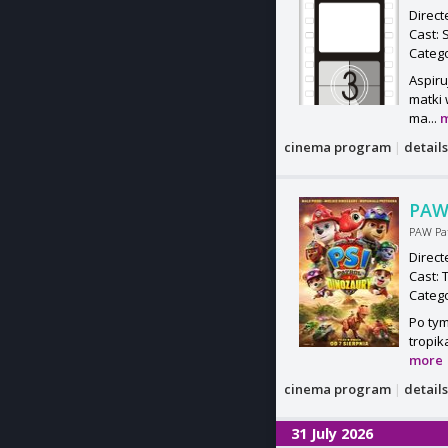
Direct
Cast: 
Categ
Aspiru
matki 
ma...
cinema program
|
detail
PAW 
PAW Pat
Direct
Cast: 
Categ
Po tym
tropik
more
cinema program
|
detail
31 July 2026