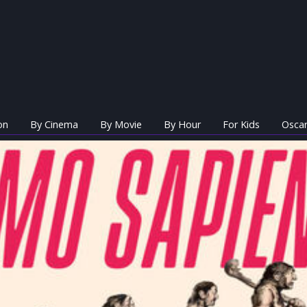
on
By Cinema
By Movie
By Hour
For Kids
Oscar