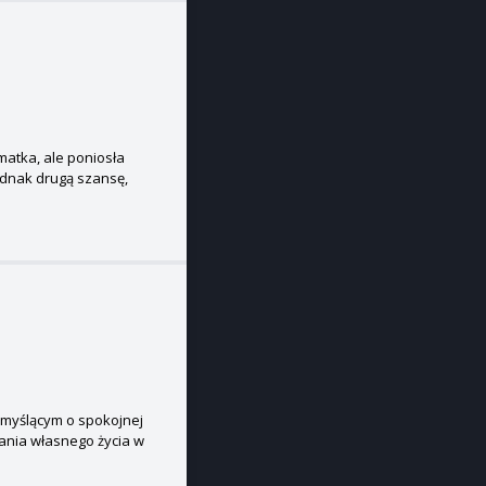
matka, ale poniosła
dnak drugą szansę,
 myślącym o spokojnej
żania własnego życia w