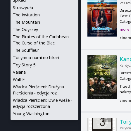
Spiked
Ice Cr
Straszydła
Direct
The Invitation
Cast: 
Categ
The Mountain
The Odyssey
more
The Pirates of the Caribbean:
cinem
The Curse of the Blac
The Souffleur
Toi yama-nami no hikari
Kand
Toy Story 5
Kandyda
Vaiana
Direct
Categ
Wall-E
Trzech
Władca Pierścieni: Drużyna
nakręc
Pierścienia - edycja roz...
Władca Pierścieni: Dwie wieże -
cinem
edycja rozszerzona
Young Washington
Toi 
Toi yam