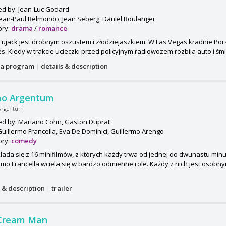
ed by: Jean-Luc Godard
Jean-Paul Belmondo, Jean Seberg, Daniel Boulanger
ory:
drama
/
romance
Lujack jest drobnym oszustem i złodziejaszkiem. W Las Vegas kradnie Por
s. Kiedy w trakcie ucieczki przed policyjnym radiowozem rozbija auto i śmie
a program
|
details & description
o Argentum
Argentum
ed by: Mariano Cohn, Gaston Duprat
Guillermo Francella, Eva De Dominici, Guillermo Arengo
ory:
comedy
kłada się z 16 minifilmów, z których każdy trwa od jednej do dwunastu min
rmo Francella wciela się w bardzo odmienne role. Każdy z nich jest osobny
s & description
|
trailer
 Cream Man