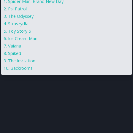
Spider-Man: Brand New Day
Psi Patrol
The Odyssey
Straszydła
Toy Story 5
Ice Cream Man
Vaiana
Spiked
The Invitation
Backrooms