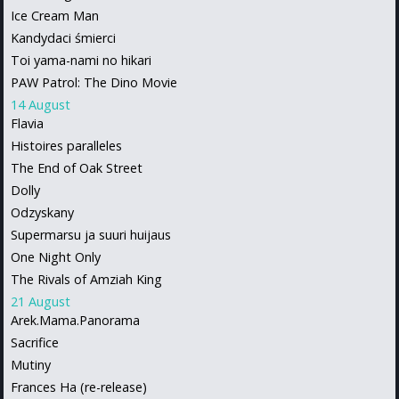
Ice Cream Man
Kandydaci śmierci
Toi yama-nami no hikari
PAW Patrol: The Dino Movie
14 August
Flavia
Histoires paralleles
The End of Oak Street
Dolly
Odzyskany
Supermarsu ja suuri huijaus
One Night Only
The Rivals of Amziah King
21 August
Arek.Mama.Panorama
Sacrifice
Mutiny
Frances Ha (re-release)