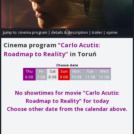
Jump to:
cinema program
|
details & description
|
trailer
|
opinie
Cinema program
"Carlo Acutis:
Roadmap to Reality"
in Toruń
Choose date
Thu
Fri
Sat
Sun
Mon
Tue
Wed
6 08
7 08
8 08
9 08
10 08
11 08
12 08
No showtimes for movie "Carlo Acutis:
Roadmap to Reality"
for today
Choose other date from the calendar above.