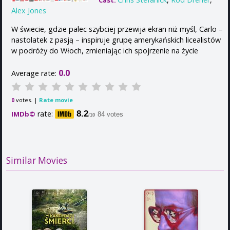
Cast:
Alex Jones
W świecie, gdzie palec szybciej przewija ekran niż myśl, Carlo –
nastolatek z pasją – inspiruje grupę amerykańskich licealistów
w podróży do Włoch, zmieniając ich spojrzenie na życie
0.0
Average rate:
votes. |
Rate movie
0
rate:
8.2
IMDb©
84 votes
/10
Similar Movies