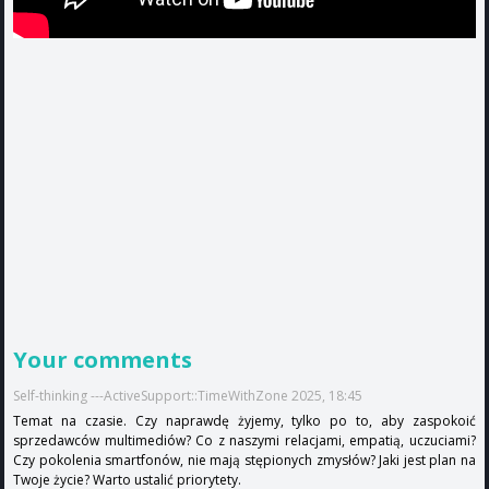
Your comments
Self-thinking ---ActiveSupport::TimeWithZone 2025, 18:45
Temat na czasie. Czy naprawdę żyjemy, tylko po to, aby zaspokoić
sprzedawców multimediów? Co z naszymi relacjami, empatią, uczuciami?
Czy pokolenia smartfonów, nie mają stępionych zmysłów? Jaki jest plan na
Twoje życie? Warto ustalić priorytety.