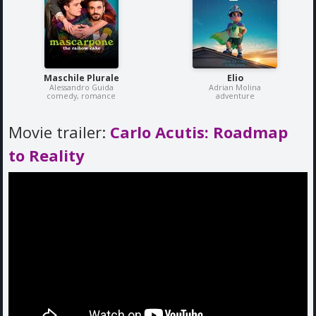
Maschile Plurale
Elio
Alessandro Guida
Adrian Molina
comedy, romance
adventure
Movie trailer:
Carlo Acutis: Roadmap
to Reality