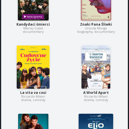
Kandydaci śmierci
Znaki Pana Śliwki
Maciej Cuske
Urszula Morga
documentary
biography, documentary
La vita va cosi
A World Apart
Riccardo Milani
Riccardo Milani
drama, comedy
drama, comedy