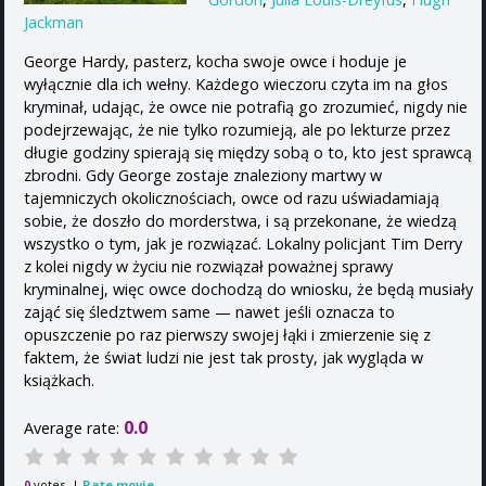
Jackman
George Hardy, pasterz, kocha swoje owce i hoduje je
wyłącznie dla ich wełny. Każdego wieczoru czyta im na głos
kryminał, udając, że owce nie potrafią go zrozumieć, nigdy nie
podejrzewając, że nie tylko rozumieją, ale po lekturze przez
długie godziny spierają się między sobą o to, kto jest sprawcą
zbrodni. Gdy George zostaje znaleziony martwy w
tajemniczych okolicznościach, owce od razu uświadamiają
sobie, że doszło do morderstwa, i są przekonane, że wiedzą
wszystko o tym, jak je rozwiązać. Lokalny policjant Tim Derry
z kolei nigdy w życiu nie rozwiązał poważnej sprawy
kryminalnej, więc owce dochodzą do wniosku, że będą musiały
zająć się śledztwem same — nawet jeśli oznacza to
opuszczenie po raz pierwszy swojej łąki i zmierzenie się z
faktem, że świat ludzi nie jest tak prosty, jak wygląda w
książkach.
0.0
Average rate:
votes. |
Rate movie
0