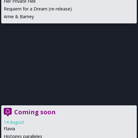
Her Private Hell
Requiem for a Dream (re-release)
Arnie & Barney
Coming soon
14 August
Flavia
Histoires paralleles