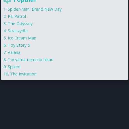
Spider-Man: Brand New Day
Psi Patrol
The Odyssey
Straszydła
Ice Cream Man
Toy Story 5
Vaiana
Toi yama-nami no hikari
Spiked
The Invitation