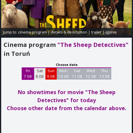
Jump to:
cinema program
|
details & description
|
trailer
|
opinie
Cinema program
"The Sheep Detectives"
in Toruń
Choose date
Fri
Sat
Sun
Mon
Tue
Wed
Thu
7 08
8 08
9 08
10 08
11 08
12 08
13 08
No showtimes for movie "The Sheep
Detectives"
for today
Choose other date from the calendar above.