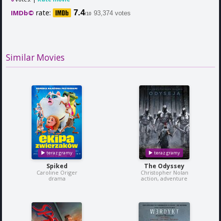
rate:
7.4
IMDb©
93,374 votes
/10
Similar Movies
Spiked
The Odyssey
Caroline Origer
Christopher Nolan
drama
action, adventure