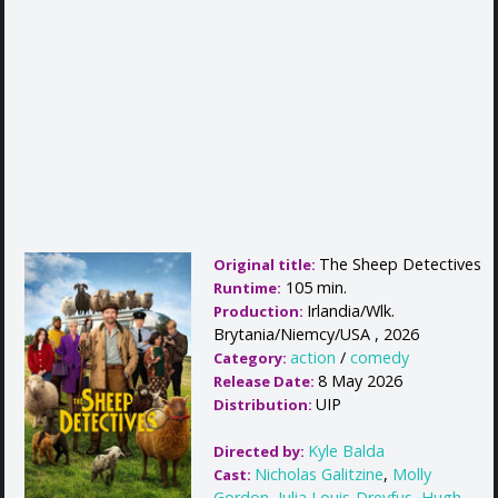
The Sheep Detectives
Original title:
105 min.
Runtime:
Irlandia/Wlk.
Production:
Brytania/Niemcy/USA , 2026
action
/
comedy
Category:
8 May 2026
Release Date:
UIP
Distribution:
Kyle Balda
Directed by:
Nicholas Galitzine
,
Molly
Cast:
Gordon
,
Julia Louis-Dreyfus
,
Hugh