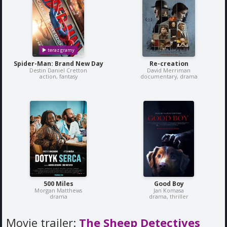
Spider-Man: Brand New Day
Re-creation
Destin Daniel Cretton
David Merriman
action, fantasy
documentary, drama
500 Miles
Good Boy
Morgan Matthews
Jan Komasa
drama
drama, thriller
Movie trailer:
The Sheep Detectives