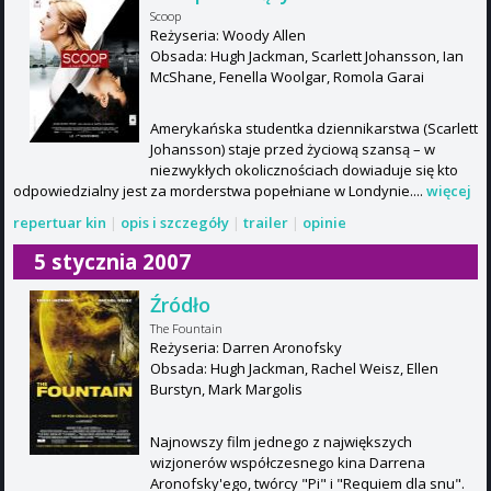
Scoop
Reżyseria: Woody Allen
Obsada: Hugh Jackman, Scarlett Johansson, Ian
McShane, Fenella Woolgar, Romola Garai
Amerykańska studentka dziennikarstwa (Scarlett
Johansson) staje przed życiową szansą – w
niezwykłych okolicznościach dowiaduje się kto
odpowiedzialny jest za morderstwa popełniane w Londynie....
więcej
repertuar kin
|
opis i szczegóły
|
trailer
|
opinie
5 stycznia 2007
Źródło
The Fountain
Reżyseria: Darren Aronofsky
Obsada: Hugh Jackman, Rachel Weisz, Ellen
Burstyn, Mark Margolis
Najnowszy film jednego z największych
wizjonerów współczesnego kina Darrena
Aronofsky'ego, twórcy "Pi" i "Requiem dla snu".