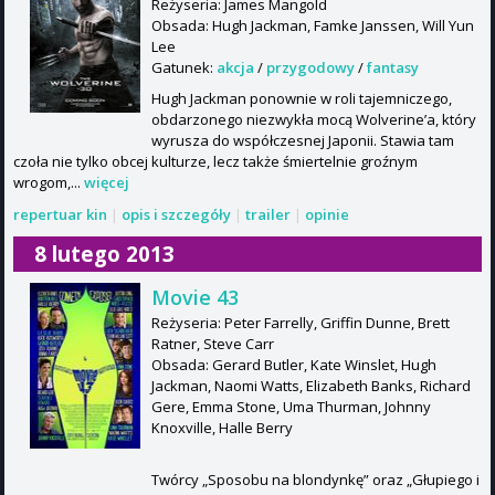
Reżyseria: James Mangold
Obsada: Hugh Jackman, Famke Janssen, Will Yun
Lee
Gatunek:
akcja
/
przygodowy
/
fantasy
Hugh Jackman ponownie w roli tajemniczego,
obdarzonego niezwykła mocą Wolverine’a, który
wyrusza do współczesnej Japonii. Stawia tam
czoła nie tylko obcej kulturze, lecz także śmiertelnie groźnym
wrogom,...
więcej
repertuar kin
|
opis i szczegóły
|
trailer
|
opinie
8 lutego 2013
Movie 43
Reżyseria: Peter Farrelly, Griffin Dunne, Brett
Ratner, Steve Carr
Obsada: Gerard Butler, Kate Winslet, Hugh
Jackman, Naomi Watts, Elizabeth Banks, Richard
Gere, Emma Stone, Uma Thurman, Johnny
Knoxville, Halle Berry
Twórcy „Sposobu na blondynkę” oraz „Głupiego i