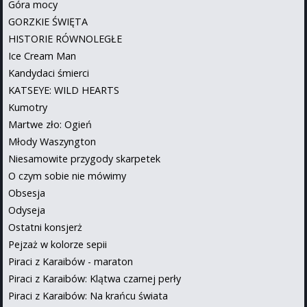
Góra mocy
GORZKIE ŚWIĘTA
HISTORIE RÓWNOLEGŁE
Ice Cream Man
Kandydaci śmierci
KATSEYE: WILD HEARTS
Kumotry
Martwe zło: Ogień
Młody Waszyngton
Niesamowite przygody skarpetek
O czym sobie nie mówimy
Obsesja
Odyseja
Ostatni konsjerż
Pejzaż w kolorze sepii
Piraci z Karaibów - maraton
Piraci z Karaibów: Klątwa czarnej perły
Piraci z Karaibów: Na krańcu świata