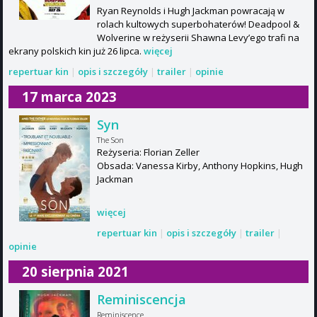
Ryan Reynolds i Hugh Jackman powracają w
rolach kultowych superbohaterów! Deadpool &
Wolverine w reżyserii Shawna Levy’ego trafi na
ekrany polskich kin już 26 lipca.
więcej
repertuar kin
|
opis i szczegóły
|
trailer
|
opinie
17 marca 2023
Syn
The Son
Reżyseria: Florian Zeller
Obsada: Vanessa Kirby, Anthony Hopkins, Hugh
Jackman
więcej
repertuar kin
|
opis i szczegóły
|
trailer
|
opinie
20 sierpnia 2021
Reminiscencja
Reminiscence