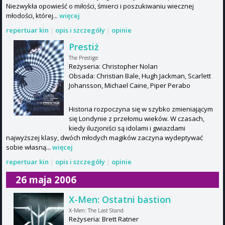
Niezwykła opowieść o miłości, śmierci i poszukiwaniu wiecznej
młodości, której...
więcej
repertuar kin
|
opis i szczegóły
|
opinie
Prestiż
The Prestige
Reżyseria: Christopher Nolan
Obsada: Christian Bale, Hugh Jackman, Scarlett
Johansson, Michael Caine, Piper Perabo
Historia rozpoczyna się w szybko zmieniającym
się Londynie z przełomu wieków. W czasach,
kiedy iluzjoniści są idolami i gwiazdami
najwyższej klasy, dwóch młodych magików zaczyna wydeptywać
sobie własną...
więcej
repertuar kin
|
opis i szczegóły
|
opinie
26 maja 2006
X-Men: Ostatni bastion
X-Men: The Last Stand
Reżyseria: Brett Ratner