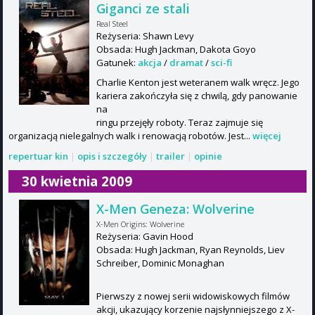
Giganci ze stali
Real Steel
Reżyseria: Shawn Levy
Obsada: Hugh Jackman, Dakota Goyo
Gatunek:
akcja
/
dramat
/
sci-fi
Charlie Kenton jest weteranem walk wręcz. Jego
kariera zakończyła się z chwilą, gdy panowanie
na
ringu przejęły roboty. Teraz zajmuje się
organizacją nielegalnych walk i renowacją robotów. Jest...
więcej
repertuar kin
|
opis i szczegóły
|
trailer
|
opinie
30 kwietnia 2009
X-Men Geneza: Wolverine
X-Men Origins: Wolverine
Reżyseria: Gavin Hood
Obsada: Hugh Jackman, Ryan Reynolds, Liev
Schreiber, Dominic Monaghan
Pierwszy z nowej serii widowiskowych filmów
akcji, ukazujący korzenie najsłynniejszego z X-