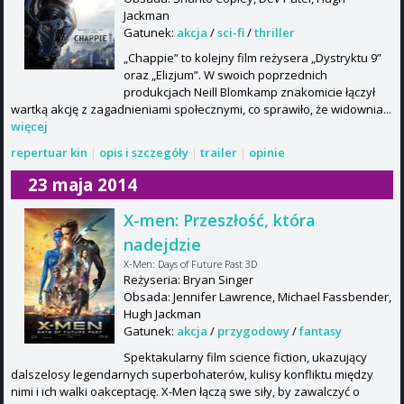
Jackman
Gatunek:
akcja
/
sci-fi
/
thriller
„Chappie” to kolejny film reżysera „Dystryktu 9”
oraz „Elizjum”. W swoich poprzednich
produkcjach Neill Blomkamp znakomicie łączył
wartką akcję z zagadnieniami społecznymi, co sprawiło, że widownia...
więcej
repertuar kin
|
opis i szczegóły
|
trailer
|
opinie
23 maja 2014
X-men: Przeszłość, która
nadejdzie
X-Men: Days of Future Past 3D
Reżyseria: Bryan Singer
Obsada: Jennifer Lawrence, Michael Fassbender,
Hugh Jackman
Gatunek:
akcja
/
przygodowy
/
fantasy
Spektakularny film science fiction, ukazujący
dalszelosy legendarnych superbohaterów, kulisy konfliktu między
nimi i ich walki oakceptację. X-Men łączą swe siły, by zawalczyć o