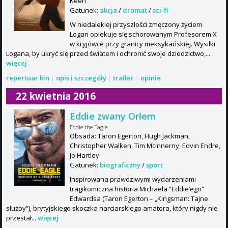
Keen
Gatunek:
akcja
/
dramat
/
sci-fi
W niedalekiej przyszłości zmęczony życiem
Logan opiekuje się schorowanym Profesorem X
w kryjówce przy granicy meksykańskiej. Wysiłki
Logana, by ukryć się przed światem i ochronić swoje dziedzictwo,...
więcej
repertuar kin
|
opis i szczegóły
|
trailer
|
opinie
22 kwietnia 2016
Eddie zwany Orłem
Eddie the Eagle
Obsada: Taron Egerton, Hugh Jackman,
Christopher Walken, Tim McInnerny, Edvin Endre,
Jo Hartley
Gatunek:
biograficzny
/
sport
Inspirowana prawdziwymi wydarzeniami
tragikomiczna historia Michaela ”Eddie’ego”
Edwardsa (Taron Egerton – „Kingsman: Tajne
służby”), brytyjskiego skoczka narciarskiego amatora, który nigdy nie
przestał...
więcej