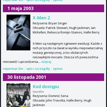
1 maja 2003
X-Men 2
Reżyseria: Bryan Singer
Obsada: Patrick Stewart, Hugh Jackman, Ian
McKellen, Rebecca Romijn-Stamos, Halle Berry
X-Men są następnym ogniwem ewolucji. Każde z
nich przyszło na świat w wyniku niepowtarzalnej
mutacji genetycznej, a los obdarzył ich
niezwykłymi mocami. Otacza ich powszechna
nienawiść i uprzedzenia....
więcej
repertuar kin
|
opis i szczegóły
|
opinie
30 listopada 2001
Kod dostępu
Swordfish
Reżyseria: Dominic Sena
Obsada: John Travolta, Halle Berry, Hugh
Jackman