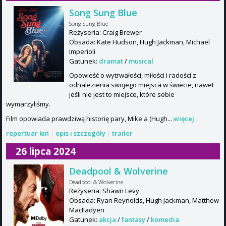
Song Sung Blue
Song Sung Blue
Reżyseria: Craig Brewer
Obsada: Kate Hudson, Hugh Jackman, Michael
Imperioli
Gatunek:
dramat
/
musical
Opowieść o wytrwałości, miłości i radości z
odnalezienia swojego miejsca w świecie, nawet
jeśli nie jest to miejsce, które sobie
wymarzyliśmy.
Film opowiada prawdziwą historię pary, Mike'a (Hugh...
więcej
repertuar kin
|
opis i szczegóły
|
trailer
26 lipca 2024
Deadpool & Wolverine
Deadpool & Wolverine
Reżyseria: Shawn Levy
Obsada: Ryan Reynolds, Hugh Jackman, Matthew
MacFadyen
Gatunek:
akcja
/
fantasy
/
komedia