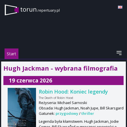
torun
.repertuary.pl
Start
Hugh Jackman - wybrana filmografia
19 czerwca 2026
Robin Hood: Koniec legendy
The Death of Robin Hood
Reżyseria: Michael Sarnoski
Obsada: Hugh Jackman, Noah Jupe, Bill Skarsgard
Gatunek:
przygodowy
/
thriller
Legenda była kłamstwem. Hugh Jackman, Jodie
Comer, Bill Skarsgård w mrocznej opowieści o