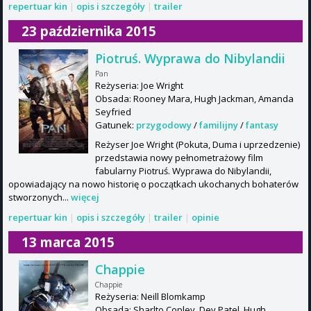
repertuar kin
|
opis i szczegóły
|
trailer
23 października 2015
Piotruś. Wyprawa do Nibylandii
Pan
Reżyseria: Joe Wright
Obsada: Rooney Mara, Hugh Jackman, Amanda
Seyfried
Gatunek:
przygodowy
/
familijny
/
fantasy
Reżyser Joe Wright (Pokuta, Duma i uprzedzenie)
przedstawia nowy pełnometrażowy film
fabularny Piotruś. Wyprawa do Nibylandii,
opowiadający na nowo historię o początkach ukochanych bohaterów
stworzonych...
więcej
repertuar kin
|
opis i szczegóły
|
trailer
|
opinie
13 marca 2015
Chappie
Chappie
Reżyseria: Neill Blomkamp
Obsada: Sharlto Copley, Dev Patel, Hugh