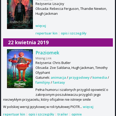
Reżyseria: Lisa Joy
Obsada: Rebecca Ferguson, Thandie Newton,
Hugh Jackman
więcej
repertuar kin
|
opis i szczegóły
22 kwietnia 2019
Praziomek
Missing Link
Reżyseria: Chris Butler
Obsada: Zoe Saldana, Hugh Jackman, Timothy
Olyphant
Gatunek:
animacja
/
przygodowy
/
komedia
/
familijny
/
fantasy
Pełna humoru i szalonych przygód opowieść o
zakręconym poszukiwaczu przygód i jego
niezwykłym przyjacielu, który oficjalnie nie istnieje smile
W polskiej wersji językowej w roli tytułowej PIOTR...
więcej
repertuar kin
|
opis i szczegóły
|
trailer
|
opinie