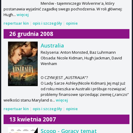
Menów - tajemniczego Wolverine'a, który
postanawia wyjaśnić zagadkę swego pochodzenia. W roli głównej:
Hugh...
więcej
repertuar kin
|
opis i szczegóły
|
opinie
26 grudnia 2008
Australia
Reżyseria: Anton Monsted, Baz Luhrmann
Obsada: Nicole Kidman, Hugh Jackman, David
Wenham
O CZYM JEST „AUSTRALIA”?
O Lady Sarze Ashley(Nicole Kidman). Jej mąż już
od roku mieszka w Australii i próbuje rozwiązać
problemy finansowe sprzedając ziemię („ranczo”
wielkości stanu Maryland o...
więcej
repertuar kin
|
opis i szczegóły
|
opinie
13 kwietnia 2007
Scoop - Gorący temat