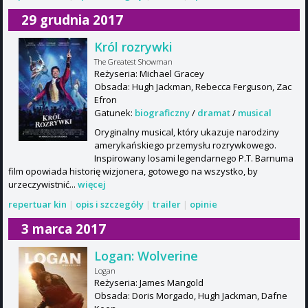
29 grudnia 2017
Król rozrywki
The Greatest Showman
Reżyseria: Michael Gracey
Obsada: Hugh Jackman, Rebecca Ferguson, Zac
Efron
Gatunek:
biograficzny
/
dramat
/
musical
Oryginalny musical, który ukazuje narodziny
amerykańskiego przemysłu rozrywkowego.
Inspirowany losami legendarnego P.T. Barnuma
film opowiada historię wizjonera, gotowego na wszystko, by
urzeczywistnić...
więcej
repertuar kin
|
opis i szczegóły
|
trailer
|
opinie
3 marca 2017
Logan: Wolverine
Logan
Reżyseria: James Mangold
Obsada: Doris Morgado, Hugh Jackman, Dafne