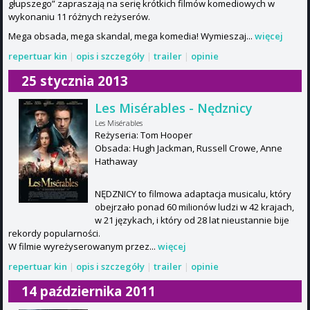
głupszego” zapraszają na serię krótkich filmów komediowych w
wykonaniu 11 różnych reżyserów.
Mega obsada, mega skandal, mega komedia! Wymieszaj...
więcej
repertuar kin
|
opis i szczegóły
|
trailer
|
opinie
25 stycznia 2013
Les Misérables - Nędznicy
Les Misérables
Reżyseria: Tom Hooper
Obsada: Hugh Jackman, Russell Crowe, Anne
Hathaway
NĘDZNICY to filmowa adaptacja musicalu, który
obejrzało ponad 60 milionów ludzi w 42 krajach,
w 21 językach, i który od 28 lat nieustannie bije
rekordy popularności.
W filmie wyreżyserowanym przez...
więcej
repertuar kin
|
opis i szczegóły
|
trailer
|
opinie
14 października 2011