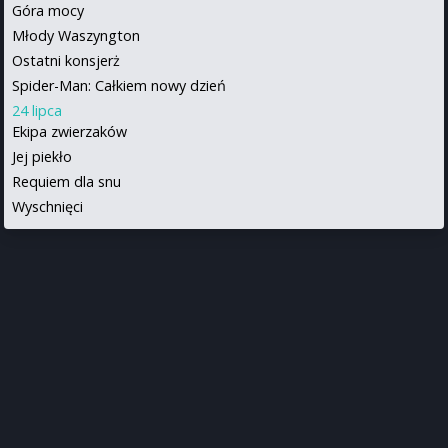
Góra mocy
Młody Waszyngton
Ostatni konsjerż
Spider-Man: Całkiem nowy dzień
24 lipca
Ekipa zwierzaków
Jej piekło
Requiem dla snu
Wyschnięci