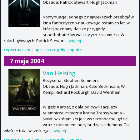
Obsada: Patrick Stewart, Hugh Jackman
Kontynuacja jednego z największych przebojów
kina fantastyczno-naukowego ostatnich lat, w
której poznamy dalsze przygody
superbohaterów walczących z siłami zła. W
rolach głównych: Patrick Stewart...
więcej
repertuar kin
|
opis i szczegóły
|
opinie
7 maja 2004
Van Helsing
Reżyseria: Stephen Sommers
Obsada: Hugh Jackman, Kate Beckinsale, Will
Kemp, Richard Roxburgh, David Wenham
W głębi Karpat, z dala od cywilizacji leży
tajemnicza, mityczna kraina Transylwania –
świat, w którym zło jest wszechobecne, gdzie
wraz z nastaniem nocy budzą się demony. To
właśnie tutaj wszelkiego...
więcej
repertuar kin
|
opis i szczegóły
|
opinie