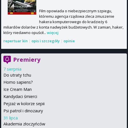
Film opowiada o niebezpiecznym szpiegu,
któremu agencja rządowa zleca zmuszenie
hakera komputerowego do kradzieży 6
miliardów dolarów z konta nadwyżek budżetowych. W zamian, haker,
który niedawno opuścił...
więcej
repertuar kin
|
opis i szczegóły
|
opinie
Premiery
7 sierpnia
Do utraty tchu
Homo sapiens?
Ice Cream Man
Kandydaci śmierci
Pejzaż w kolorze sepii
Psi patrol i dinozaury
31 lipca
Akademia złoczyńców