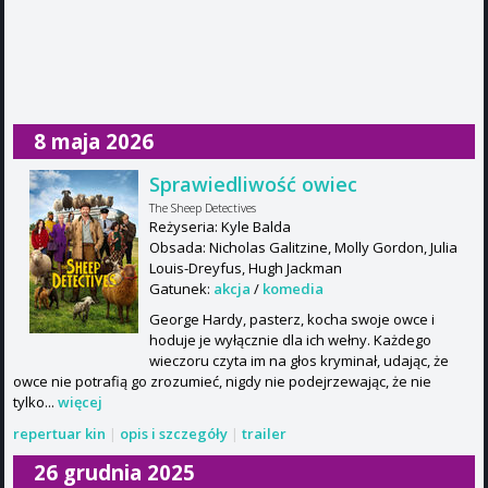
8 maja 2026
Sprawiedliwość owiec
The Sheep Detectives
Reżyseria: Kyle Balda
Obsada: Nicholas Galitzine, Molly Gordon, Julia
Louis-Dreyfus, Hugh Jackman
Gatunek:
akcja
/
komedia
George Hardy, pasterz, kocha swoje owce i
hoduje je wyłącznie dla ich wełny. Każdego
wieczoru czyta im na głos kryminał, udając, że
owce nie potrafią go zrozumieć, nigdy nie podejrzewając, że nie
tylko...
więcej
repertuar kin
|
opis i szczegóły
|
trailer
26 grudnia 2025