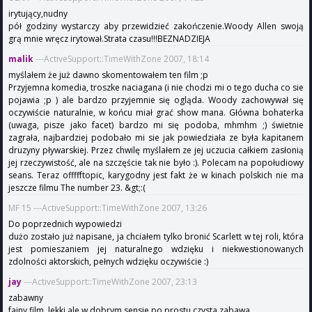
irytujący,nudny
pół godziny wystarczy aby przewidzieć zakończenie.Woody Allen swoją
grą mnie wręcz irytował.Strata czasu!!!BEZNADZIEJA
malik
---ActiveSupport::TimeWithZone 2007, 18:14
myślałem że już dawno skomentowałem ten film ;p
Przyjemna komedia, troszke naciagana (i nie chodzi mi o tego ducha co sie
pojawia ;p ) ale bardzo przyjemnie się ogląda. Woody zachowywał się
oczywiście naturalnie, w końcu miał grać show mana. Główna bohaterka
(uwaga, pisze jako facet) bardzo mi się podoba, mhmhm ;) świetnie
zagrała, najbardziej podobało mi sie jak powiedziała ze była kapitanem
druzyny pływarskiej. Przez chwilę myślałem ze jej uczucia całkiem zasłonią
jej rzeczywistość, ale na szczęście tak nie było :). Polecam na popołudiowy
seans. Teraz offffftopic, karygodny jest fakt że w kinach polskich nie ma
jeszcze filmu The number 23. &gt;:(
MF 15 ---ActiveSupport::TimeWithZone 2007, 13:26
Do poprzednich wypowiedzi
dużo zostało już napisane, ja chciałem tylko bronić Scarlett w tej roli, która
jest pomieszaniem jej naturalnego wdzięku i niekwestionowanych
zdolności aktorskich, pełnych wdzięku oczywiście :)
jay
---ActiveSupport::TimeWithZone 2007, 23:13
zabawny
fajny film, lekki ale w dobrym sensie po prostu czysta zabawa