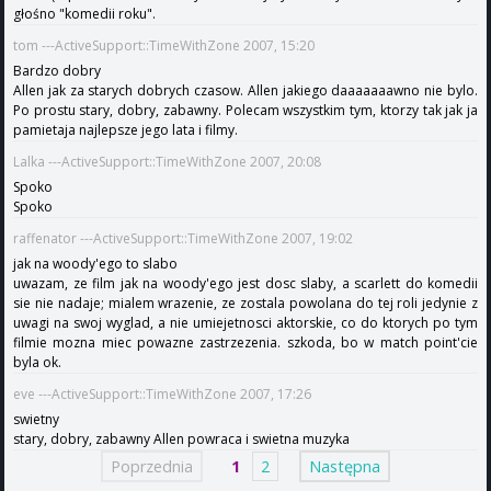
głośno "komedii roku".
tom ---ActiveSupport::TimeWithZone 2007, 15:20
Bardzo dobry
Allen jak za starych dobrych czasow. Allen jakiego daaaaaaawno nie bylo.
Po prostu stary, dobry, zabawny. Polecam wszystkim tym, ktorzy tak jak ja
pamietaja najlepsze jego lata i filmy.
Lalka ---ActiveSupport::TimeWithZone 2007, 20:08
Spoko
Spoko
raffenator ---ActiveSupport::TimeWithZone 2007, 19:02
jak na woody'ego to slabo
uwazam, ze film jak na woody'ego jest dosc slaby, a scarlett do komedii
sie nie nadaje; mialem wrazenie, ze zostala powolana do tej roli jedynie z
uwagi na swoj wyglad, a nie umiejetnosci aktorskie, co do ktorych po tym
filmie mozna miec powazne zastrzezenia. szkoda, bo w match point'cie
byla ok.
eve ---ActiveSupport::TimeWithZone 2007, 17:26
swietny
stary, dobry, zabawny Allen powraca i swietna muzyka
Poprzednia
1
2
Następna