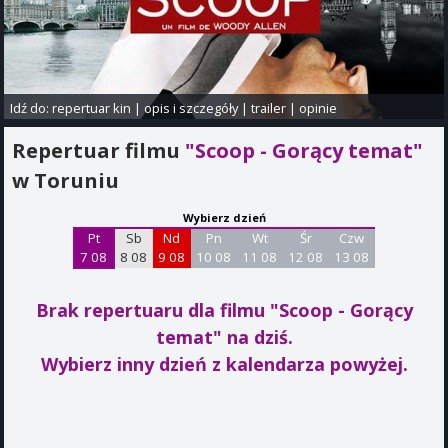
Idź do:
repertuar kin
|
opis i szczegóły
|
trailer
|
opinie
Repertuar filmu
"Scoop - Gorący temat"
w Toruniu
Wybierz dzień
Pt
Sb
Nd
Pn
Wt
Śr
Czw
7 08
8 08
9 08
10 08
11 08
12 08
13 08
Brak repertuaru dla filmu "Scoop - Gorący
temat"
na dziś.
Wybierz inny dzień z kalendarza powyżej.