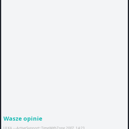
Wasze opinie
ULKA ---ActiveSupport::TimeWithZone 2007, 14:23