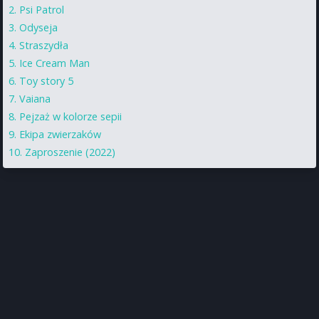
Psi Patrol
Odyseja
Straszydła
Ice Cream Man
Toy story 5
Vaiana
Pejzaż w kolorze sepii
Ekipa zwierzaków
Zaproszenie (2022)