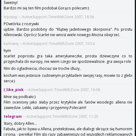
Świetny!
Bardzo mi się ten film podobał.Gorąco polecam:)
tripstop ---ActiveSupport::TimeWithZone 2007, 18:06
POwtórka z rozrywki
ujdzie. Bardzo podobny do "Klątwy jadeitowego skorpiona". Po prostu
Allenowski. Oprócz Scarlet nie wnosi wiele nowego.Można obejrzeć.
kamiseq ---ActiveSupport::TimeWithZone 2007, 10:54
hym
scarlet poprostu gra taka amerykaneczke, prosta dziewczyne co to
przyjechala do europy, nie wiem czego sie spodziewaliscie. gra swoja role
film do ogladniecia, chociaz sie troche dluzy,
kocham was jestescie cudownym przykladem swojej rasy, mowie to z glebi
serca:)
I_like_pink
---ActiveSupport::TimeWithZone 2007, 16:08
Mnie się podbało:)
Film oceniony jako słaby przez krytyków ale fanów woodego allena nie
zawiedzie. Lekki, zabawny i przyjemny.Polecam!!
telegram
---ActiveSupport::TimeWithZone 2007, 11:25
Stary, dobry Allen...
Fabuła, jak to bywa u Allena, pretekstowa, ale dialogi skrzące się humorem
i ironią - perełka! Film sto razy zabawniejszy od wszystkich reklamowanych