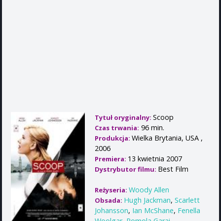
Scoop
Tytuł oryginalny:
96 min.
Czas trwania:
Wielka Brytania, USA ,
Produkcja:
2006
13 kwietnia 2007
Premiera:
Best Film
Dystrybutor filmu:
Woody Allen
Reżyseria:
Hugh Jackman
,
Scarlett
Obsada:
Johansson
,
Ian McShane
,
Fenella
Woolgar
,
Romola Garai