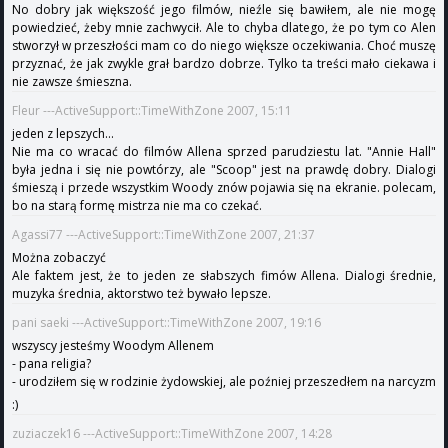
No dobry jak większość jego filmów, nieźle się bawiłem, ale nie mogę
powiedzieć, żeby mnie zachwycił. Ale to chyba dlatego, że po tym co Alen
stworzył w przeszłości mam co do niego większe oczekiwania. Choć muszę
przyznać, że jak zwykle grał bardzo dobrze. Tylko ta treści mało ciekawa i
nie zawsze śmieszna.
Fleur ---ActiveSupport::TimeWithZone 2007, 15:11
jeden z lepszych...
Nie ma co wracać do filmów Allena sprzed parudziestu lat. "Annie Hall"
była jedna i się nie powtórzy, ale "Scoop" jest na prawdę dobry. Dialogi
śmieszą i przede wszystkim Woody znów pojawia się na ekranie. polecam,
bo na starą formę mistrza nie ma co czekać.
Agassi77 ---ActiveSupport::TimeWithZone 2007, 21:37
Można zobaczyć
Ale faktem jest, że to jeden ze słabszych fimów Allena. Dialogi średnie,
muzyka średnia, aktorstwo też bywało lepsze.
pani saeki ---ActiveSupport::TimeWithZone 2007, 19:16
wszyscy jesteśmy Woodym Allenem
- pana religia?
- urodziłem się w rodzinie żydowskiej, ale poźniej przeszedłem na narcyzm
:)
zuziaczek16 ---ActiveSupport::TimeWithZone 2007, 14:28