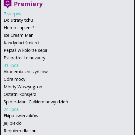
Premiery
7 sierpnia
Do utraty tchu
Homo sapiens?
Ice Cream Man
Kandydaci śmierci
Pejzaż w kolorze sepii
Psi patrol i dinozaury
31 lipca
Akademia złoczyńców
Góra mocy
Młody Waszyngton
Ostatni konsjerż
Spider-Man: Całkiem nowy dzień
24 lipca
Ekipa zwierzaków
Jej piekło
Requiem dla snu