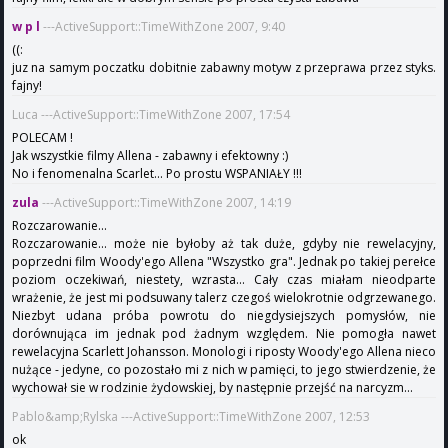
w p l
---ActiveSupport::TimeWithZone 2007, 9:40
((:
juz na samym poczatku dobitnie zabawny motyw z przeprawa przez styks.
fajny!
Luca ---ActiveSupport::TimeWithZone 2007, 17:54
POLECAM !
Jak wszystkie filmy Allena - zabawny i efektowny :)
No i fenomenalna Scarlet... Po prostu WSPANIAŁY !!!
zula
---ActiveSupport::TimeWithZone 2007, 14:19
Rozczarowanie...
Rozczarowanie... może nie byłoby aż tak duże, gdyby nie rewelacyjny,
poprzedni film Woody'ego Allena "Wszystko gra". Jednak po takiej perełce
poziom oczekiwań, niestety, wzrasta... Cały czas miałam nieodparte
wrażenie, że jest mi podsuwany talerz czegoś wielokrotnie odgrzewanego.
Niezbyt udana próba powrotu do niegdysiejszych pomysłów, nie
dorównująca im jednak pod żadnym względem. Nie pomogła nawet
rewelacyjna Scarlett Johansson. Monologi i riposty Woody'ego Allena nieco
nużące - jedyne, co pozostało mi z nich w pamięci, to jego stwierdzenie, że
wychował sie w rodzinie żydowskiej, by następnie przejść na narcyzm...
Pablo&amp;Rylska ---ActiveSupport::TimeWithZone 2007, 12:53
ok