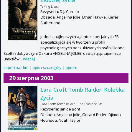
Złodziej życia
Taking Lives
Reżyseria: D.J. Caruso
Obsada: Angelina Jolie, Ethan Hawke, Kiefer
Sutherland
Jedna z najlepszych agentek specjalnych FBI,
specjalizująca się w tworzeniu profili
psychologicznych poszukiwanych osób, Illeana
Scott (zdobywczyni Oskara ANGELINA JOLIE) rozwiązując tajemnice
umysłów...
więcej
repertuar kin
|
opis i szczegóły
|
opinie
29 sierpnia 2003
Lara Croft Tomb Raider: Kolebka
Życia
Lara Croft: Tomb Raider - The Cradle of Life
Reżyseria: Jan de Bont
Obsada: Angelina Jolie, Gerard Butler, Djimon
Hounsou, Noah Taylor