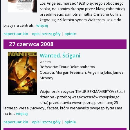
Los Angeles, marzec 1928: pięknego sobotniego
ranka, na zamieszkanym przez klasę robotniczą
przedmieściu, samotna matka Christine Collins
żegna się z 9-letnim synem Walterem i idzie do
pracy na centrali...
więcej
repertuar kin
|
opis i szczegóły
|
opinie
27 czerwca 2008
Wanted. Ścigani
Wanted
Reżyseria: Timur Bekmambetov
Obsada: Morgan Freeman, Angelina Jolie, James
McAvoy
Wizjonerski reżyser TIMUR BEKMAMBETOV (Straż
dzienna - przebój wszechczasów rosyjskiego
kina) przedstawia wewnętrzną przemianę 25-
letniego Wesa (McAvoy), faceta, który nienawidzi swojego życia i ma
na to...
więcej
repertuar kin
|
opis i szczegóły
|
opinie