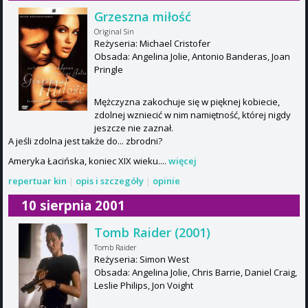
Grzeszna miłość
Original Sin
Reżyseria: Michael Cristofer
Obsada: Angelina Jolie, Antonio Banderas, Joan
Pringle
Mężczyzna zakochuje się w pięknej kobiecie,
zdolnej wzniecić w nim namiętność, której nigdy
jeszcze nie zaznał.
A jeśli zdolna jest także do... zbrodni?
Ameryka Łacińska, koniec XIX wieku....
więcej
repertuar kin
|
opis i szczegóły
|
opinie
10 sierpnia 2001
Tomb Raider (2001)
Tomb Raider
Reżyseria: Simon West
Obsada: Angelina Jolie, Chris Barrie, Daniel Craig,
Leslie Philips, Jon Voight