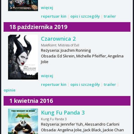
więcej
repertuar kin
|
opis i szczegóły
|
trailer
18 października 2019
Czarownica 2
Maleficent: Mistress of Evil
Reżyseria: Joachim Ronning
Obsada: Ed Skrein, Michelle Pfeiffer, Angelina
Jolie
więcej
repertuar kin
|
opis i szczegóły
|
trailer
|
opinie
1 kwietnia 2016
Kung Fu Panda 3
Kung Fu Panda 3
Reżyseria: Jennifer Yuh, Alessandro Carloni
Obsada: Angelina Jolie, Jack Black, Jackie Chan