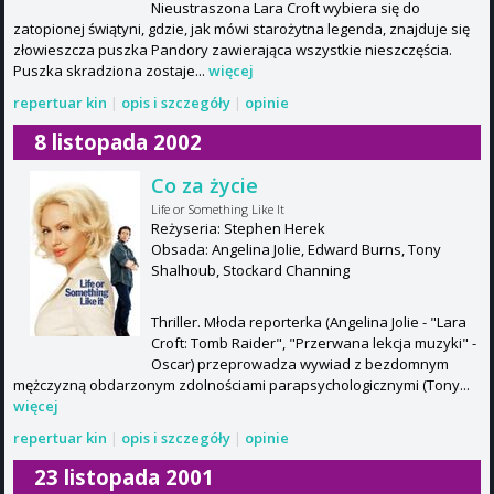
Nieustraszona Lara Croft wybiera się do
zatopionej świątyni, gdzie, jak mówi starożytna legenda, znajduje się
złowieszcza puszka Pandory zawierająca wszystkie nieszczęścia.
Puszka skradziona zostaje...
więcej
repertuar kin
|
opis i szczegóły
|
opinie
8 listopada 2002
Co za życie
Life or Something Like It
Reżyseria: Stephen Herek
Obsada: Angelina Jolie, Edward Burns, Tony
Shalhoub, Stockard Channing
Thriller. Młoda reporterka (Angelina Jolie - "Lara
Croft: Tomb Raider", "Przerwana lekcja muzyki" -
Oscar) przeprowadza wywiad z bezdomnym
mężczyzną obdarzonym zdolnościami parapsychologicznymi (Tony...
więcej
repertuar kin
|
opis i szczegóły
|
opinie
23 listopada 2001