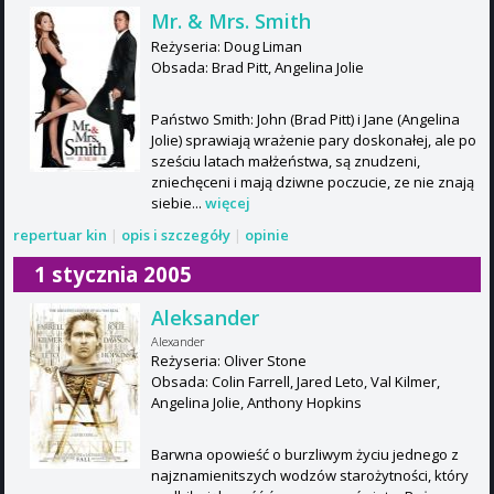
Mr. & Mrs. Smith
Reżyseria: Doug Liman
Obsada: Brad Pitt, Angelina Jolie
Państwo Smith: John (Brad Pitt) i Jane (Angelina
Jolie) sprawiają wrażenie pary doskonałej, ale po
sześciu latach małżeństwa, są znudzeni,
zniechęceni i mają dziwne poczucie, ze nie znają
siebie...
więcej
repertuar kin
|
opis i szczegóły
|
opinie
1 stycznia 2005
Aleksander
Alexander
Reżyseria: Oliver Stone
Obsada: Colin Farrell, Jared Leto, Val Kilmer,
Angelina Jolie, Anthony Hopkins
Barwna opowieść o burzliwym życiu jednego z
najznamienitszych wodzów starożytności, który