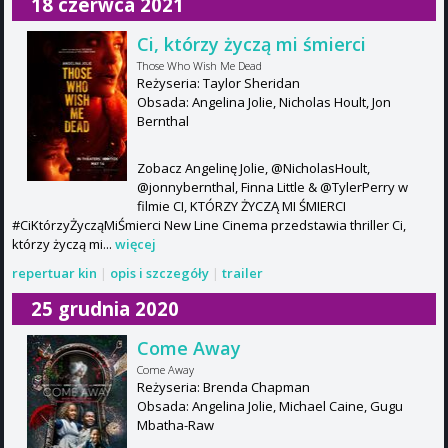
18 czerwca 2021
Ci, którzy życzą mi śmierci
Those Who Wish Me Dead
Reżyseria: Taylor Sheridan
Obsada: Angelina Jolie, Nicholas Hoult, Jon
Bernthal
Zobacz Angelinę Jolie, @NicholasHoult,
@jonnybernthal, Finna Little & @TylerPerry w
filmie CI, KTÓRZY ŻYCZĄ MI ŚMIERCI
#CiKtórzyŻycząMiŚmierci​ New Line Cinema przedstawia thriller Ci,
którzy życzą mi...
więcej
repertuar kin
|
opis i szczegóły
|
trailer
25 grudnia 2020
Come Away
Come Away
Reżyseria: Brenda Chapman
Obsada: Angelina Jolie, Michael Caine, Gugu
Mbatha-Raw