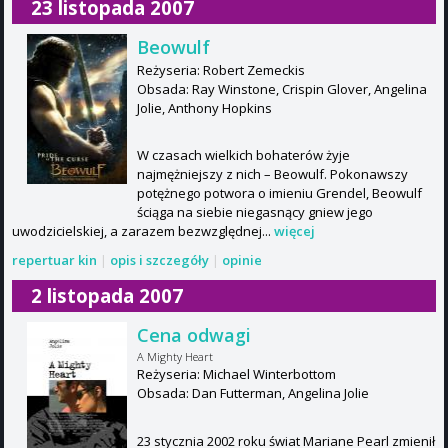
23 listopada 2007
Beowulf
Reżyseria: Robert Zemeckis
Obsada: Ray Winstone, Crispin Glover, Angelina
Jolie, Anthony Hopkins
W czasach wielkich bohaterów żyje
najmężniejszy z nich – Beowulf. Pokonawszy
potężnego potwora o imieniu Grendel, Beowulf
ściąga na siebie niegasnący gniew jego
uwodzicielskiej, a zarazem bezwzględnej...
więcej
repertuar kin
|
opis i szczegóły
|
opinie
2 listopada 2007
Cena odwagi
A Mighty Heart
Reżyseria: Michael Winterbottom
Obsada: Dan Futterman, Angelina Jolie
23 stycznia 2002 roku świat Mariane Pearl zmienił