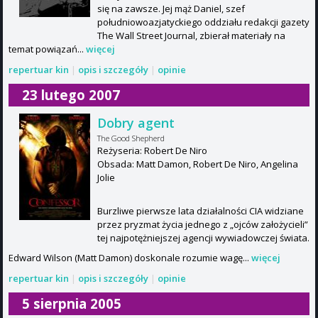
się na zawsze. Jej mąż Daniel, szef
południowoazjatyckiego oddziału redakcji gazety
The Wall Street Journal, zbierał materiały na
temat powiązań...
więcej
repertuar kin
|
opis i szczegóły
|
opinie
23 lutego 2007
Dobry agent
The Good Shepherd
Reżyseria: Robert De Niro
Obsada: Matt Damon, Robert De Niro, Angelina
Jolie
Burzliwe pierwsze lata działalności CIA widziane
przez pryzmat życia jednego z „ojców założycieli”
tej najpotężniejszej agencji wywiadowczej świata.
Edward Wilson (Matt Damon) doskonale rozumie wagę...
więcej
repertuar kin
|
opis i szczegóły
|
opinie
5 sierpnia 2005