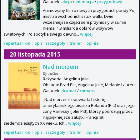
Gatunek:
akcja
/
animacja
/
przygodowy
Animowany film o nowych przygodach pandy Po,
mistrza wschodnich sztuk walki. Dwie
wcześniejsze części serii przyniosły w sumie
niemal 1,3 miliarda dolarów wpływów
światowych. Po spotyka swego dawno...
więcej
repertuar kin
|
opis i szczegóły
|
trailer
|
opinie
20 listopada 2015
Nad morzem
By the Sea
Reżyseria: Angelina Jolie
Obsada: Brad Pitt, Angelina Jolie, Melanie Laurent
Gatunek:
dramat
/
romans
„Nad morzem” opowiada historię
amerykańskiego pisarza Rolanda (Pitt) oraz jego
żony Vanessy (Jolie Pitt), którzy podróżują przez
najpiękniejsze zakątki Francji lat
siedemdziesiątych XX wieku. Ich...
więcej
repertuar kin
|
opis i szczegóły
|
trailer
|
opinie