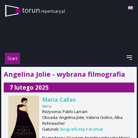
torun
.repertuary.pl
Start
Angelina Jolie - wybrana filmografia
7 lutego 2025
Maria Callas
Maria
Reżyseria: Pablo Larrain
Obsada: Angelina Jolie, Valeria Golino, Alba
Rohrwacher
Gatunek:
biograficzny
/
dramat
Nagrodzona Oscarem Angelina Jolie jako Maria