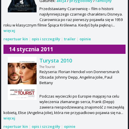
Gatunek:
akcja
/
przygodowy
/
familijny
Przedstawiamy Czarownicę – film o historii
najsłynniejszego czarnego charakteru Disneya.
Czarownica po raz pierwszy pojawiła się w 1959
roku w klasycznym filmie Śpiąca Królewna. Kiedyś była piękną i...
więcej
repertuar kin
|
opis i szczegóły
|
trailer
|
opinie
14 stycznia 2011
Turysta 2010
The Tourist
Reżyseria: Florian Henckel von Donnersmarck
Obsada: Johnny Depp, Angelina Jolie, Paul
Bettany
Podczas wycieczki po Europie mającej na celu
wyleczenia złamanego serca, Frank (Depp)
zawiera niespodziewaną znajomość z niezwykłą
kobietą, Elise (Angelina Jolie), która nie przypadkowo pojawia się na...
więcej
repertuar kin
|
opis i szczegóły
|
opinie