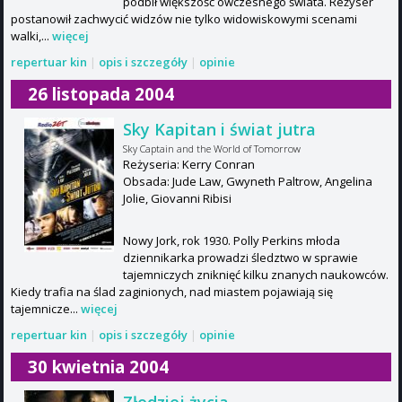
podbił większość ówczesnego świata. Reżyser
postanowił zachwycić widzów nie tylko widowiskowymi scenami
walki,...
więcej
repertuar kin
|
opis i szczegóły
|
opinie
26 listopada 2004
Sky Kapitan i świat jutra
Sky Captain and the World of Tomorrow
Reżyseria: Kerry Conran
Obsada: Jude Law, Gwyneth Paltrow, Angelina
Jolie, Giovanni Ribisi
Nowy Jork, rok 1930. Polly Perkins młoda
dziennikarka prowadzi śledztwo w sprawie
tajemniczych zniknięć kilku znanych naukowców.
Kiedy trafia na ślad zaginionych, nad miastem pojawiają się
tajemnicze...
więcej
repertuar kin
|
opis i szczegóły
|
opinie
30 kwietnia 2004