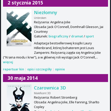
2 stycznia 2015
Niezłomny
Unbroken
Reżyseria: Angelina Jolie
Obsada: Jack O'Connell, Domhnall Gleeson, Jai
Courtney
Gatunek:
biograficzny
/
dramat
/
sport
Adaptacja bestsellerowej książki Laury
Hillenbrand, której bohaterem jest Louis
Zamperini. Reżyserią zajęła się Angelina Jolie
("Kraina miodu i krwi"), a w głównej roli wystąpi Jack O'Connell,...
więcej
repertuar kin
|
opis i szczegóły
|
opinie
30 maja 2014
Czarownica 3D
Maleficent 3D
Reżyseria: Robert Stromberg
Obsada: Angelina Jolie, Elle Fanning, Sharlto
Copley