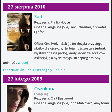
27 sierpnia 2010
Salt
Reżyseria: Phillip Noyce
Obsada: Angelina Jolie, Liev Schreiber, Chiwetel
Ejiofor
Oficer CIA, Evelyn Salt (Jolie) złożyła przysięgę
służby dla ojczyzny. Jej lojalność została jednak
wystawiona na próbę, kiedy jeden ze zdrajców
oskarżył ją o bycie rosyjskim szpiegiem. Aby
uniknąć...
więcej
repertuar kin
|
opis i szczegóły
|
opinie
27 lutego 2009
Oszukana
Changeling
Reżyseria: Clint Eastwood
Obsada: Angelina Jolie, John Malkovich, Amy Ryan