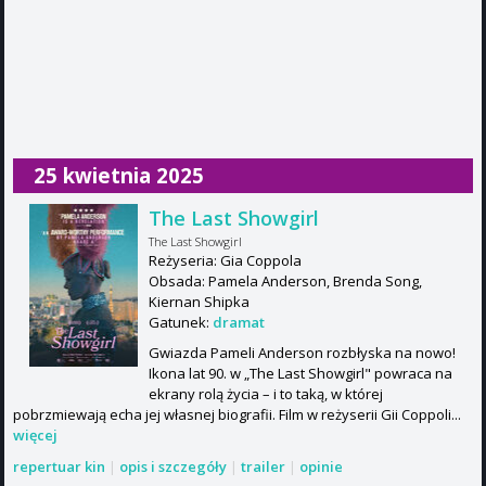
25 kwietnia 2025
The Last Showgirl
The Last Showgirl
Reżyseria: Gia Coppola
Obsada: Pamela Anderson, Brenda Song,
Kiernan Shipka
Gatunek:
dramat
Gwiazda Pameli Anderson rozbłyska na nowo!
Ikona lat 90. w „The Last Showgirl" powraca na
ekrany rolą życia – i to taką, w której
pobrzmiewają echa jej własnej biografii. Film w reżyserii Gii Coppoli...
więcej
repertuar kin
|
opis i szczegóły
|
trailer
|
opinie