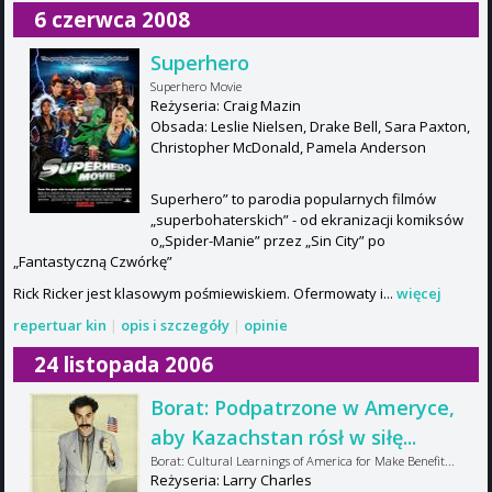
6 czerwca 2008
Superhero
Superhero Movie
Reżyseria: Craig Mazin
Obsada: Leslie Nielsen, Drake Bell, Sara Paxton,
Christopher McDonald, Pamela Anderson
Superhero” to parodia popularnych filmów
„superbohaterskich” - od ekranizacji komiksów
o„Spider-Manie” przez „Sin City” po
„Fantastyczną Czwórkę”
Rick Ricker jest klasowym pośmiewiskiem. Ofermowaty i...
więcej
repertuar kin
|
opis i szczegóły
|
opinie
24 listopada 2006
Borat: Podpatrzone w Ameryce,
aby Kazachstan rósł w siłę...
Borat: Cultural Learnings of America for Make Benefit...
Reżyseria: Larry Charles