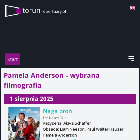
torun
.repertuary.pl
Start
Pamela Anderson - wybrana
filmografia
1 sierpnia 2025
Naga broń
The Naked Gun
Reżyseria: Akiva Schaffer
Obsada: Liam Neeson, Paul Walter Hauser,
Pamela Anderson