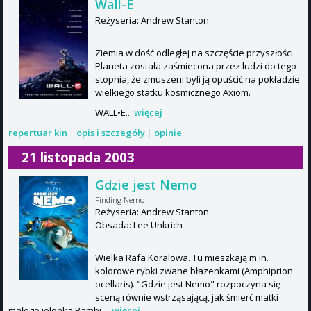
Wall-E
Reżyseria: Andrew Stanton
Ziemia w dość odległej na szczęście przyszłości.
Planeta została zaśmiecona przez ludzi do tego
stopnia, że zmuszeni byli ją opuścić na pokładzie
wielkiego statku kosmicznego Axiom.
WALL•E...
więcej
repertuar kin
|
opis i szczegóły
|
opinie
21 listopada 2003
Gdzie jest Nemo
Finding Nemo
Reżyseria: Andrew Stanton
Obsada: Lee Unkrich
Wielka Rafa Koralowa. Tu mieszkają m.in.
kolorowe rybki zwane błazenkami (Amphiprion
ocellaris). "Gdzie jest Nemo" rozpoczyna się
sceną równie wstrząsającą, jak śmierć matki
małego jelonka Bambi....
więcej