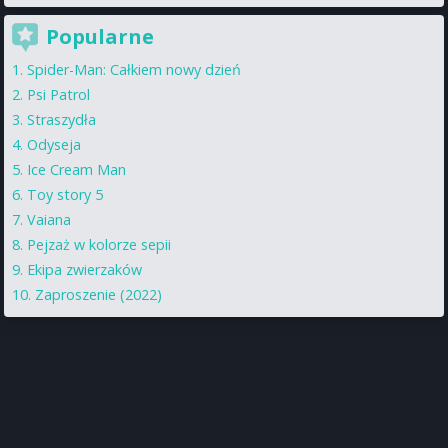
Popularne
Spider-Man: Całkiem nowy dzień
Psi Patrol
Straszydła
Odyseja
Ice Cream Man
Toy story 5
Vaiana
Pejzaż w kolorze sepii
Ekipa zwierzaków
Zaproszenie (2022)