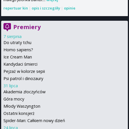
repertuar kin
|
opis i szczegóły
|
opinie
Premiery
7 sierpnia
Do utraty tchu
Homo sapiens?
Ice Cream Man
Kandydaci śmierci
Pejzaż w kolorze sepii
Psi patrol i dinozaury
31 lipca
Akademia złoczyńców
Góra mocy
Młody Waszyngton
Ostatni konsjerż
Spider-Man: Całkiem nowy dzień
24 lipca