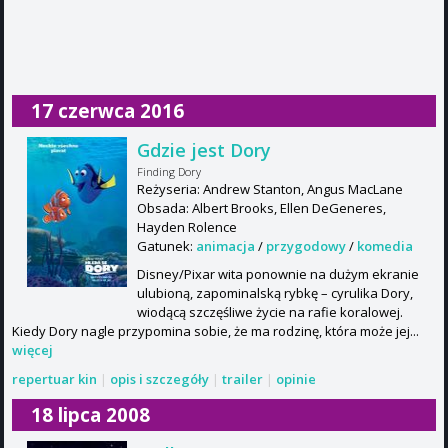
17 czerwca 2016
Gdzie jest Dory
Finding Dory
Reżyseria: Andrew Stanton, Angus MacLane
Obsada: Albert Brooks, Ellen DeGeneres,
Hayden Rolence
Gatunek:
animacja
/
przygodowy
/
komedia
Disney/Pixar wita ponownie na dużym ekranie
ulubioną, zapominalską rybkę – cyrulika Dory,
wiodącą szczęśliwe życie na rafie koralowej.
Kiedy Dory nagle przypomina sobie, że ma rodzinę, która może jej...
więcej
repertuar kin
|
opis i szczegóły
|
trailer
|
opinie
18 lipca 2008