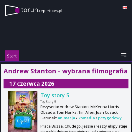
torun
.repertuary.pl
Start
Andrew Stanton - wybrana filmografia
17 czerwca 2026
Toy story 5
Toy Story 5
Reżyseria: Andrew Stanton, McKenna Harris
Obsada: Tom Hanks, Tim Allen, Joan Cusack
Gatunek:
animacja
/
komedia
/
przygodowy
Praca Buzza, Chudego, Jessie i reszty ekipy staje
się wykładniczo trudniejsza, gdy mierzą się z