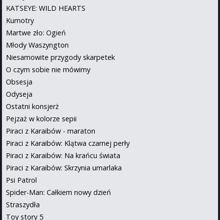
KATSEYE: WILD HEARTS
Kumotry
Martwe zło: Ogień
Młody Waszyngton
Niesamowite przygody skarpetek
O czym sobie nie mówimy
Obsesja
Odyseja
Ostatni konsjerż
Pejzaż w kolorze sepii
Piraci z Karaibów - maraton
Piraci z Karaibów: Klątwa czarnej perły
Piraci z Karaibów: Na krańcu świata
Piraci z Karaibów: Skrzynia umarlaka
Psi Patrol
Spider-Man: Całkiem nowy dzień
Straszydła
Toy story 5