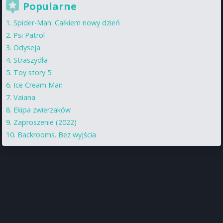
Popularne
Spider-Man: Całkiem nowy dzień
Psi Patrol
Odyseja
Straszydła
Toy story 5
Ice Cream Man
Vaiana
Ekipa zwierzaków
Zaproszenie (2022)
Backrooms. Bez wyjścia