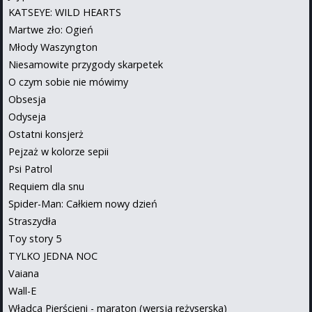
KATSEYE: WILD HEARTS
Martwe zło: Ogień
Młody Waszyngton
Niesamowite przygody skarpetek
O czym sobie nie mówimy
Obsesja
Odyseja
Ostatni konsjerż
Pejzaż w kolorze sepii
Psi Patrol
Requiem dla snu
Spider-Man: Całkiem nowy dzień
Straszydła
Toy story 5
TYLKO JEDNA NOC
Vaiana
Wall-E
Władca Pierścieni - maraton (wersja reżyserska)