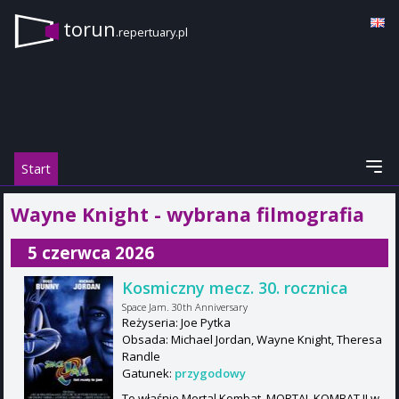
torun
.repertuary.pl
Start
Wayne Knight - wybrana filmografia
5 czerwca 2026
Kosmiczny mecz. 30. rocznica
Space Jam. 30th Anniversary
Reżyseria: Joe Pytka
Obsada: Michael Jordan, Wayne Knight, Theresa
Randle
Gatunek:
przygodowy
To właśnie Mortal Kombat. MORTAL KOMBAT II w