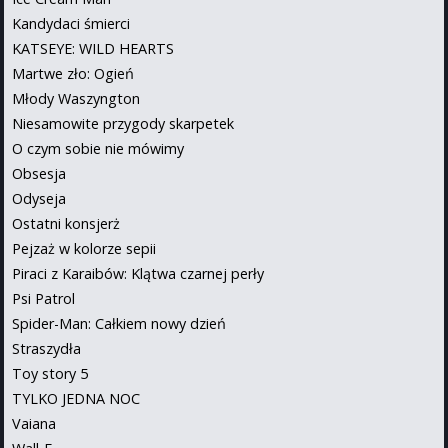
Kandydaci śmierci
KATSEYE: WILD HEARTS
Martwe zło: Ogień
Młody Waszyngton
Niesamowite przygody skarpetek
O czym sobie nie mówimy
Obsesja
Odyseja
Ostatni konsjerż
Pejzaż w kolorze sepii
Piraci z Karaibów: Klątwa czarnej perły
Psi Patrol
Spider-Man: Całkiem nowy dzień
Straszydła
Toy story 5
TYLKO JEDNA NOC
Vaiana