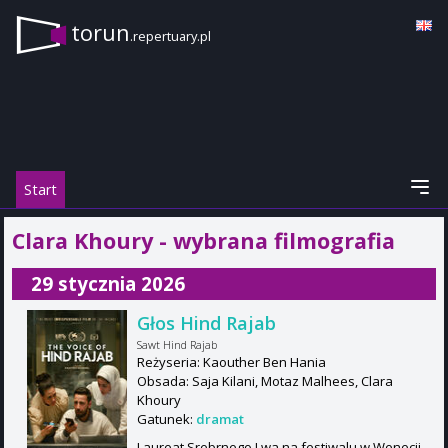
torun
.repertuary.pl
Start
Clara Khoury - wybrana filmografia
29 stycznia 2026
Głos Hind Rajab
Sawt Hind Rajab
Reżyseria: Kaouther Ben Hania
Obsada: Saja Kilani, Motaz Malhees, Clara
Khoury
Gatunek:
dramat
Laureat Srebrnego Lwa na festiwalu w Wenecji,