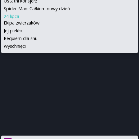
Ostatni konsjerż
Spider-Man: Całkiem nowy dzień
24 lipca
Ekipa zwierzaków
Jej piekło
Requiem dla snu
Wyschnięci