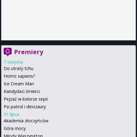
Premiery
7 sierpnia
Do utraty tchu
Homo sapiens?
Ice Cream Man
Kandydaci śmierci
Pejzaż w kolorze sepii
Psi patrol i dinozaury
31 lipca
Akademia złoczyńców
Góra mocy
Młody Waszyngton