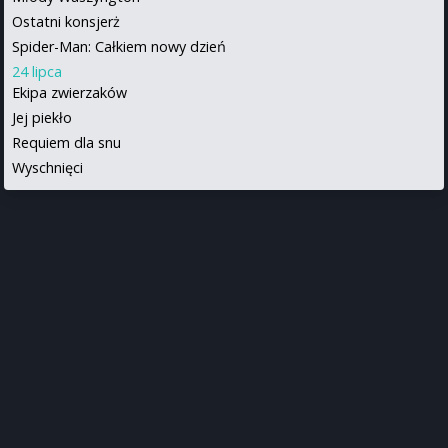
Ostatni konsjerż
Spider-Man: Całkiem nowy dzień
24 lipca
Ekipa zwierzaków
Jej piekło
Requiem dla snu
Wyschnięci