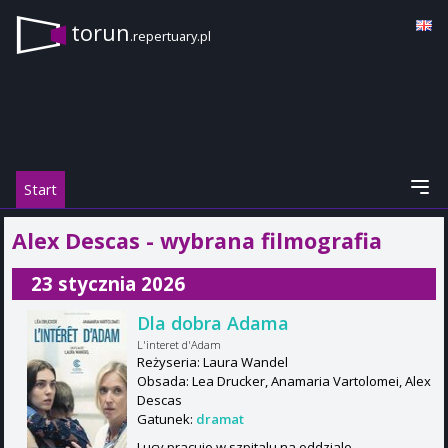
torun
.repertuary.pl
Start
Alex Descas - wybrana filmografia
23 stycznia 2026
Dla dobra Adama
L'interet d'Adam
Reżyseria: Laura Wandel
Obsada: Lea Drucker, Anamaria Vartolomei, Alex
Descas
Gatunek:
dramat
Lucy pracuje w szpitalu na oddziale