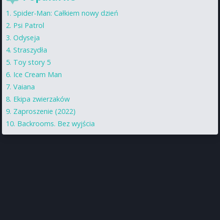
Spider-Man: Całkiem nowy dzień
Psi Patrol
Odyseja
Straszydła
Toy story 5
Ice Cream Man
Vaiana
Ekipa zwierzaków
Zaproszenie (2022)
Backrooms. Bez wyjścia