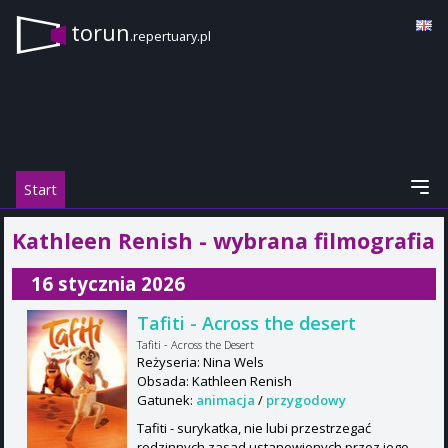
torun
.repertuary.pl
Start
Kathleen Renish - wybrana filmografia
16 stycznia 2026
Tafiti - Across the desert
Tafiti - Across the Desert
Reżyseria: Nina Wels
Obsada: Kathleen Renish
Gatunek:
animacja
/
przygodowy
Tafiti - surykatka, nie lubi przestrzegać
rodzinnych zasad ustanowionych przez jego