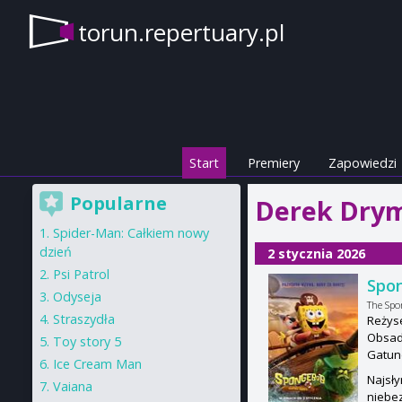
torun.repertuary.pl
Start
Premiery
Zapowiedzi
Popularne
Derek Drym
Spider-Man: Całkiem nowy
dzień
2 stycznia 2026
Psi Patrol
Spon
Odyseja
The Spo
Straszydła
Reżys
Obsad
Toy story 5
Gatun
Ice Cream Man
Najsły
Vaiana
niebez