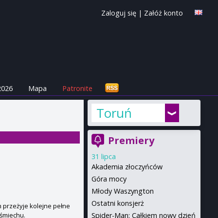
Zaloguj się
|
Załóż konto
2026
Mapa
Patronite
Toruń
Premiery
31 lipca
Akademia złoczyńców
Góra mocy
Młody Waszyngton
Ostatni konsjerż
h przeżyje kolejne pełne
Spider-Man: Całkiem nowy dzień
 śmiechu.