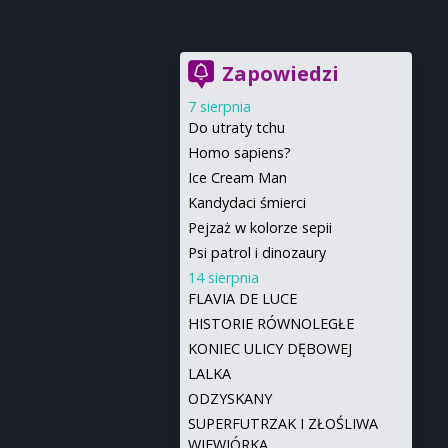
Zapowiedzi
7 sierpnia
Do utraty tchu
Homo sapiens?
Ice Cream Man
Kandydaci śmierci
Pejzaż w kolorze sepii
Psi patrol i dinozaury
14 sierpnia
FLAVIA DE LUCE
HISTORIE RÓWNOLEGŁE
KONIEC ULICY DĘBOWEJ
LALKA
ODZYSKANY
SUPERFUTRZAK I ZŁOŚLIWA
WIEWIÓRKA