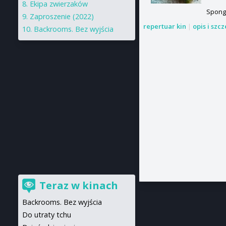
Ekipa zwierzaków
Spong
Zaproszenie (2022)
repertuar kin
|
opis i szc
Backrooms. Bez wyjścia
Teraz w kinach
Backrooms. Bez wyjścia
Do utraty tchu