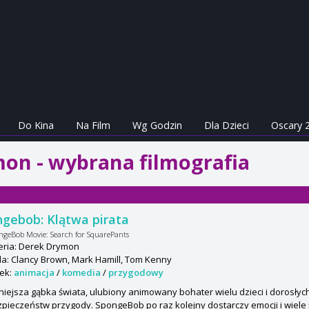
Do Kina
Na Film
Wg Godzin
Dla Dzieci
Oscary 
on - wybrana filmografia
gebob: Klątwa pirata
ngeBob Movie: Search for SquarePants
eria: Derek Drymon
a: Clancy Brown, Mark Hamill, Tom Kenny
ek:
animacja
/
komedia
/
przygodowy
niejsza gąbka świata, ulubiony animowany bohater wielu dzieci i dorosłyc
pieczeństw przygody. SpongeBob po raz kolejny dostarczy emocji i wiele