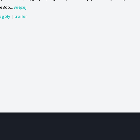
eBob...
więcej
zegóły
|
trailer