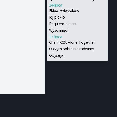
24 lipca
Ekipa zwierzaków
Jej piekło
Requiem dla snu
Wyschnięci
17 lipca
Charli XCX: Alone Together
O czym sobie nie mówimy
Odyseja