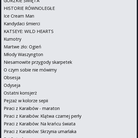
GORZKIE ŚWIĘTA
HISTORIE RÓWNOLEGŁE
Ice Cream Man
Kandydaci śmierci
KATSEYE: WILD HEARTS
Kumotry
Martwe zło: Ogień
Młody Waszyngton
Niesamowite przygody skarpetek
O czym sobie nie mówimy
Obsesja
Odyseja
Ostatni konsjerż
Pejzaż w kolorze sepii
Piraci z Karaibów - maraton
Piraci z Karaibów: Klątwa czarnej perły
Piraci z Karaibów: Na krańcu świata
Piraci z Karaibów: Skrzynia umarlaka