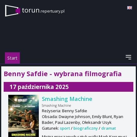
torun
.repertuary.pl
Start
Benny Safdie - wybrana filmografia
17 października 2025
Smashing Machine
Smashing Machine
Reżyseria: Benny Safdie
Obsada: Dwayne Johnson, Emily Blunt, Ryan
Bader, Paul Lazenby, Ołeksandr Usyk
Gatunek:
sport
/
biograficzny
/
dramat
Mistrz mieszanych sztuk walki Mark Kerr musi