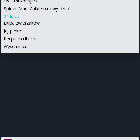
Ostatni konsjerż
Spider-Man: Całkiem nowy dzień
24 lipca
Ekipa zwierzaków
Jej piekło
Requiem dla snu
Wyschnięci