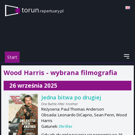
torun
.repertuary.pl
Start
Wood Harris - wybrana filmografia
26 września 2025
Jedna bitwa po drugiej
One Battle After Another
Reżyseria: Paul Thomas Anderson
Obsada: Leonardo DiCaprio, Sean Penn, Wood
Harris
Gatunek:
thriller
Gdy ich zły wróg pojawia się ponownie po 16