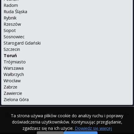
Radom
Ruda Śląska
Rybnik
Rzeszów
Sopot
Sosnowiec
Starogard Gdański
Szczecin
Toruń
Trójmiasto
Warszawa
Wałbrzych
Wrocław
Zabrze
Zawiercie
Zielona Góra
O serwisie
•
Polityka prywatności
•
Kontakt
•
iPhone
•
Android
•
Ta strona używa plików cookie do analizy ruchu i poprawy
English
doświadczenia użytkowników. Kontynuując przeglądanie,
zgadzasz się na ich użycie.
Dowiedz się więcej