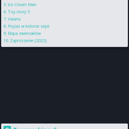
Ice Cream Man
Toy story 5
Vaiana
Pejzaż w kolorze sepii
Ekipa zwierzaków
Zaproszenie (2022)