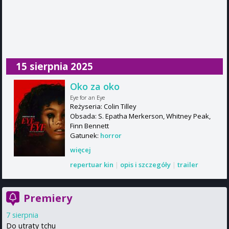
15 sierpnia 2025
Oko za oko
Eye for an Eye
Reżyseria: Colin Tilley
Obsada: S. Epatha Merkerson, Whitney Peak,
Finn Bennett
Gatunek:
horror
więcej
repertuar kin
|
opis i szczegóły
|
trailer
Premiery
7 sierpnia
Do utraty tchu