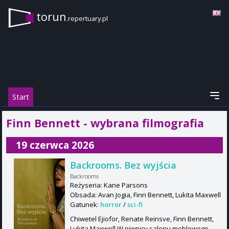
torun
.repertuary.pl
Start
Finn Bennett - wybrana filmografia
19 czerwca 2026
Backrooms. Bez wyjścia
Backrooms
Reżyseria: Kane Parsons
Obsada: Avan Jogia, Finn Bennett, Lukita Maxwell
Gatunek:
horror
/
sci-fi
Chiwetel Ejiofor, Renate Reinsve, Finn Bennett,
Lukita Maxwell W piwnicy salonu meblowego