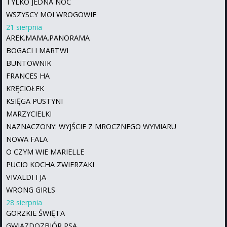
TYLKO JEDNA NOC
WSZYSCY MOI WROGOWIE
21 sierpnia
AREK.MAMA.PANORAMA
BOGACI I MARTWI
BUNTOWNIK
FRANCES HA
KRĘCIOŁEK
KSIĘGA PUSTYNI
MARZYCIELKI
NAZNACZONY: WYJŚCIE Z MROCZNEGO WYMIARU
NOWA FALA
O CZYM WIE MARIELLE
PUCIO KOCHA ZWIERZAKI
VIVALDI I JA
WRONG GIRLS
28 sierpnia
GORZKIE ŚWIĘTA
GWIAZDOZBIÓR PSA