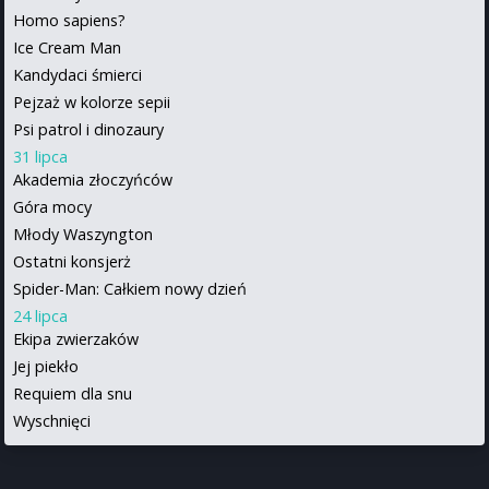
Homo sapiens?
Ice Cream Man
Kandydaci śmierci
Pejzaż w kolorze sepii
Psi patrol i dinozaury
31 lipca
Akademia złoczyńców
Góra mocy
Młody Waszyngton
Ostatni konsjerż
Spider-Man: Całkiem nowy dzień
24 lipca
Ekipa zwierzaków
Jej piekło
Requiem dla snu
Wyschnięci