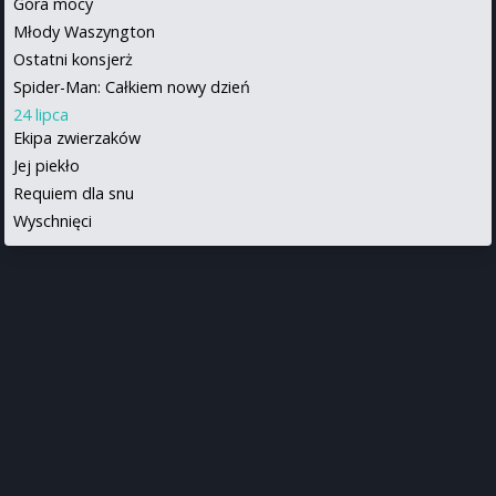
Góra mocy
Młody Waszyngton
Ostatni konsjerż
Spider-Man: Całkiem nowy dzień
24 lipca
Ekipa zwierzaków
Jej piekło
Requiem dla snu
Wyschnięci