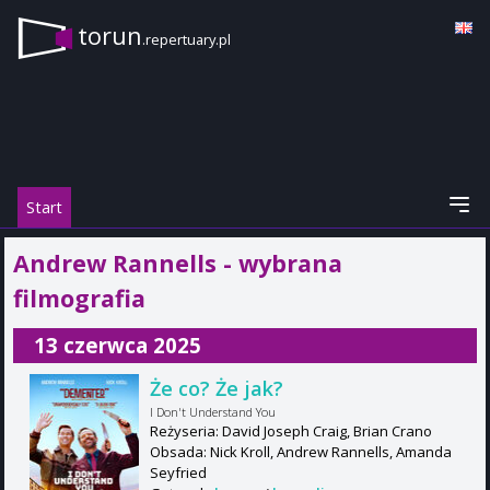
torun
.repertuary.pl
Start
Andrew Rannells - wybrana
filmografia
13 czerwca 2025
Że co? Że jak?
I Don't Understand You
Reżyseria: David Joseph Craig, Brian Crano
Obsada: Nick Kroll, Andrew Rannells, Amanda
Seyfried