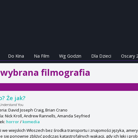
Do Kina
Na Film
Wg Godzin
Dla Dzieci
Oscary 
- wybrana filmografia
o? Że jak?
 Understand You
ria: David Joseph Craig, Brian Crano
: Nick Kroll, Andrew Rannells, Amanda Seyfried
ek:
horror
/
komedia
i we wiejskich Włoszech bez środka transportu i znajomości języka, amer
e się ponownie zbliżyć podczas katastrofalnych wakacji, gdy ich lęki i pro