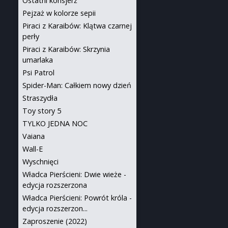
Ostatni konsjerż
Pejzaż w kolorze sepii
Piraci z Karaibów: Klątwa czarnej
perły
Piraci z Karaibów: Skrzynia
umarlaka
Psi Patrol
Spider-Man: Całkiem nowy dzień
Straszydła
Toy story 5
TYLKO JEDNA NOC
Vaiana
Wall-E
Wyschnięci
Władca Pierścieni: Dwie wieże -
edycja rozszerzona
Władca Pierścieni: Powrót króla -
edycja rozszerzon...
Zaproszenie (2022)