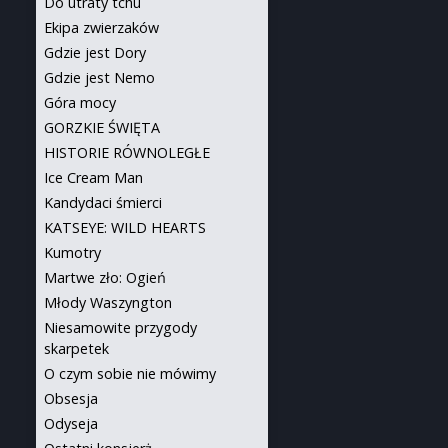
Do utraty tchu
Ekipa zwierzaków
Gdzie jest Dory
Gdzie jest Nemo
Góra mocy
GORZKIE ŚWIĘTA
HISTORIE RÓWNOLEGŁE
Ice Cream Man
Kandydaci śmierci
KATSEYE: WILD HEARTS
Kumotry
Martwe zło: Ogień
Młody Waszyngton
Niesamowite przygody
skarpetek
O czym sobie nie mówimy
Obsesja
Odyseja