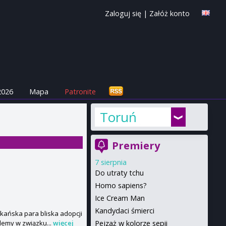
Zaloguj się
|
Załóż konto
2026
Mapa
Patronite
Toruń
Premiery
7 sierpnia
Do utraty tchu
Homo sapiens?
Ice Cream Man
Kandydaci śmierci
ykańska para bliska adopcji
Pejzaż w kolorze sepii
blemy w związku...
więcej