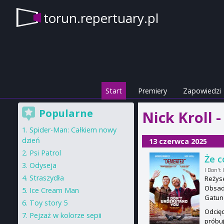
torun.repertuary.pl
Start
Premiery
Zapowiedzi
Popularne
Nick Kroll 
Spider-Man: Całkiem nowy
dzień
13 czerwca 2025
Psi Patrol
Że c
Odyseja
I Don't
Straszydła
Reżyse
Obsada
Ice Cream Man
Gatun
Toy story 5
Odcięc
Pejzaż w kolorze sepii
próbuj