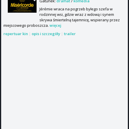
Gatunek:
dramat
/
komedia
Jérémie wraca na pogrzeb byłego szefa w
rodzinnej wsi, gdzie wraz z wdową i synem
skrywa śmiertelną tajemnicę, wspierany przez
miejscowego proboszcza.
więcej
repertuar kin
|
opis i szczegóły
|
trailer