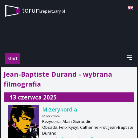
torun
.repertuary.pl
Start
Jean-Baptiste Durand - wybrana
filmografia
13 czerwca 2025
Mizerykordia
Misericorde
Reżyseria: Alain Guiraudie
Obsada: Felix Kysyl, Catherine Frot, Jean-Baptiste
Durand