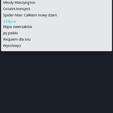
Młody Waszyngton
Ostatni konsjerż
Spider-Man: Całkiem nowy dzień
24 lipca
Ekipa zwierzaków
Jej piekło
Requiem dla snu
Wyschnięci