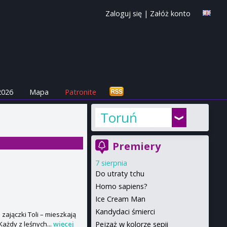
Zaloguj się
|
Załóż konto
2026
Mapa
Patronite
Toruń
Premiery
7 sierpnia
Do utraty tchu
Homo sapiens?
Ice Cream Man
Kandydaci śmierci
 zajączki Toli – mieszkają
Pejzaż w kolorze sepii
Każdy z leśnych...
więcej