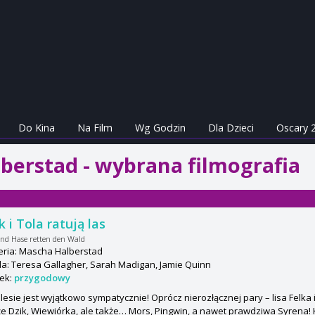
Do Kina
Na Film
Wg Godzin
Dla Dzieci
Oscary 
berstad - wybrana filmografia
k i Tola ratują las
nd Hase retten den Wald
eria: Mascha Halberstad
a: Teresa Gallagher, Sarah Madigan, Jamie Quinn
ek:
przygodowy
lesie jest wyjątkowo sympatycznie! Oprócz nierozłącznej pary – lisa Felka i
że Dzik, Wiewiórka, ale także… Mors, Pingwin, a nawet prawdziwa Syrena! 