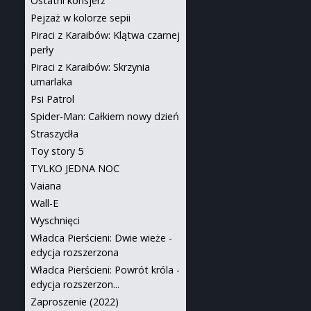
Ostatni konsjerż
Pejzaż w kolorze sepii
Piraci z Karaibów: Klątwa czarnej
perły
Piraci z Karaibów: Skrzynia
umarlaka
Psi Patrol
Spider-Man: Całkiem nowy dzień
Straszydła
Toy story 5
TYLKO JEDNA NOC
Vaiana
Wall-E
Wyschnięci
Władca Pierścieni: Dwie wieże -
edycja rozszerzona
Władca Pierścieni: Powrót króla -
edycja rozszerzon...
Zaproszenie (2022)