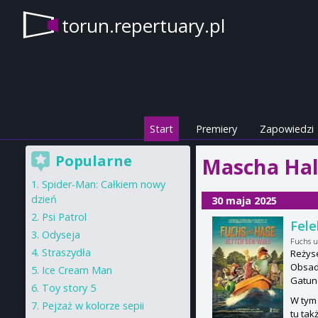
torun.repertuary.pl
Start
Premiery
Zapowiedzi
Popularne
Mascha Hal
Spider-Man: Całkiem nowy
dzień
30 maja 2025
Psi Patrol
Fele
Odyseja
Fuchs u
Straszydła
Reżys
Obsad
Ice Cream Man
Gatun
Toy story 5
W tym 
Pejzaż w kolorze sepii
tu tak