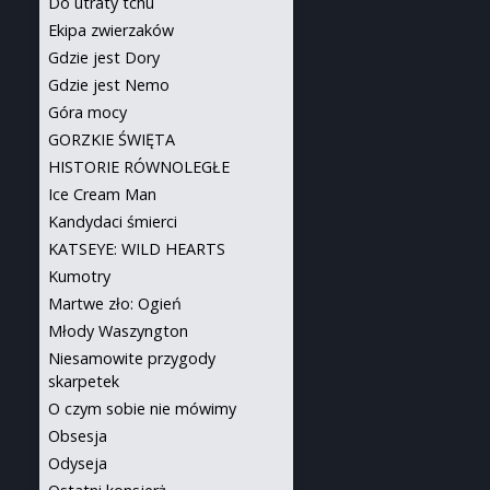
Do utraty tchu
Ekipa zwierzaków
Gdzie jest Dory
Gdzie jest Nemo
Góra mocy
GORZKIE ŚWIĘTA
HISTORIE RÓWNOLEGŁE
Ice Cream Man
Kandydaci śmierci
KATSEYE: WILD HEARTS
Kumotry
Martwe zło: Ogień
Młody Waszyngton
Niesamowite przygody
skarpetek
O czym sobie nie mówimy
Obsesja
Odyseja