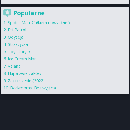
Popularne
Spider-Man: Całkiem nowy dzień
Psi Patrol
Odyseja
Straszydła
Toy story 5
Ice Cream Man
Vaiana
Ekipa zwierzaków
Zaproszenie (2022)
Backrooms. Bez wyjścia