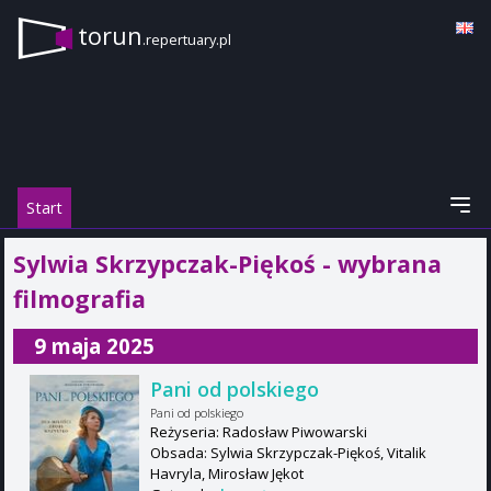
torun
.repertuary.pl
Start
Sylwia Skrzypczak-Piękoś - wybrana
filmografia
9 maja 2025
Pani od polskiego
Pani od polskiego
Reżyseria: Radosław Piwowarski
Obsada: Sylwia Skrzypczak-Piękoś, Vitalik
Havryla, Mirosław Jękot