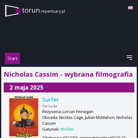
torun
.repertuary.pl
Start
Nicholas Cassim - wybrana filmografia
2 maja 2025
Surfer
The Surfer
Reżyseria: Lorcan Finnegan
Obsada: Nicolas Cage, Julian McMahon, Nicholas
Cassim
Gatunek:
thriller
Zdobywca OSCARA, niepowtarzalny NICOLAS