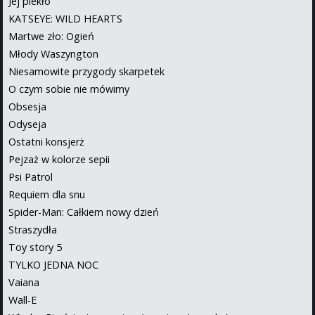
Jej piekło
KATSEYE: WILD HEARTS
Martwe zło: Ogień
Młody Waszyngton
Niesamowite przygody skarpetek
O czym sobie nie mówimy
Obsesja
Odyseja
Ostatni konsjerż
Pejzaż w kolorze sepii
Psi Patrol
Requiem dla snu
Spider-Man: Całkiem nowy dzień
Straszydła
Toy story 5
TYLKO JEDNA NOC
Vaiana
Wall-E