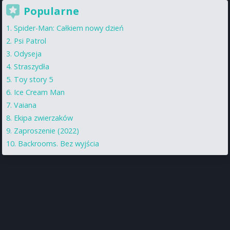
Popularne
Spider-Man: Całkiem nowy dzień
Psi Patrol
Odyseja
Straszydła
Toy story 5
Ice Cream Man
Vaiana
Ekipa zwierzaków
Zaproszenie (2022)
Backrooms. Bez wyjścia